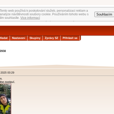
Tento web používá k poskytování služeb, personalizaci reklam a
Souhlasím
analýze návštěvnosti soubory cookie. Používáním tohoto webu s
tím souhlasíte.
Vice informací
Hledat
Nastavení
Skupiny
Zprávy SZ
Přihlásit se
2938
d 2025 00:29
n.
tebe zastaví.