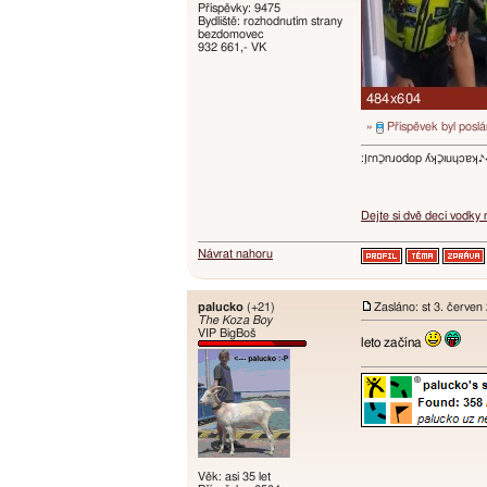
Příspěvky: 9475
Bydliště: rozhodnutím strany
bezdomovec
932 661,- VK
»
Příspěvek byl posl
:ו֥ɾnכַnɹodop ʎʞכַıuɥɔ
Dejte si dvě deci vodky
Návrat nahoru
palucko
(+21)
Zasláno: st 3. červen
The Koza Boy
VIP BigBoš
leto začína
Věk: asi 35 let