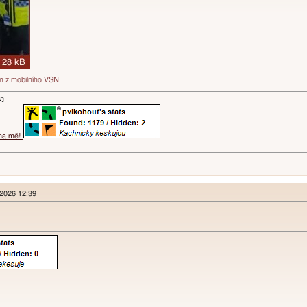
án z mobilního VSN
ɐʞ♪♫
 na mě!
 2026 12:39