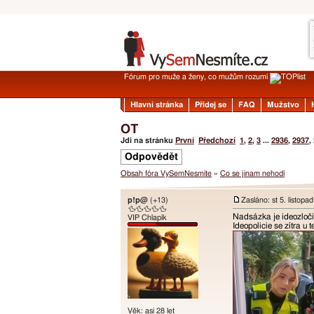
Fórum pro muže a ženy, co mužům rozumí
Hlavní stránka
Přidej se
FAQ
Mužstvo
OT
Jdi na stránku
První
Předchozí
1
,
2
,
3
...
2936
,
2937
,
Odpovědět
Obsah fóra VySemNesmíte
»
Co se jinam nehodí
p!p@
(+13)
Zasláno: st 5. listopa
🦆🦆🦆🦆🦆
Nadsázka je ideozloči
VIP Chlapík
Ideopolicie se zítra u 
Věk: asi 28 let