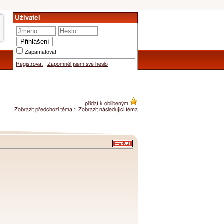
Uživatel
Zapamatovat
Registrovat
|
Zapomněl jsem své heslo
přidat k oblíbeným
Zobrazit předchozí téma
::
Zobrazit následující téma