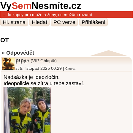
Vy
Sem
Nesmíte.cz
… do kapsy pro muže a ženy, co mužům rozumí
Hl. strana
Hledat
PC verze
Přihlášení
OT
» Odpovědět
p!p@
(VIP Chlapík)
st 5. listopad 2025 00:29 |
Citovat
Nadsázka je ideozločin.
Ideopolicie se zítra u tebe zastaví.