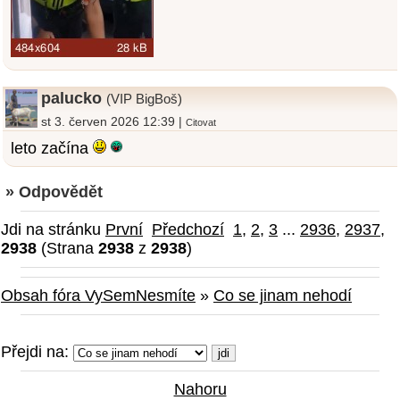
palucko
(VIP BigBoš)
st 3. červen 2026 12:39 |
Citovat
leto začína
» Odpovědět
Jdi na stránku
První
Předchozí
1
,
2
,
3
...
2936
,
2937
,
2938
(Strana
2938
z
2938
)
Obsah fóra VySemNesmíte
»
Co se jinam nehodí
Přejdi na:
Nahoru