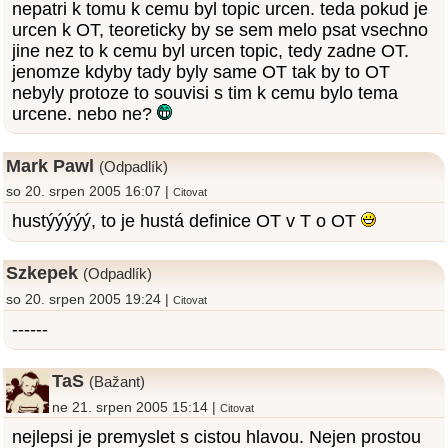
nepatri k tomu k cemu byl topic urcen. teda pokud je
urcen k OT, teoreticky by se sem melo psat vsechno
jine nez to k cemu byl urcen topic, tedy zadne OT.
jenomze kdyby tady byly same OT tak by to OT
nebyly protoze to souvisi s tim k cemu bylo tema
urcene. nebo ne?
Mark Pawl
(Odpadlík)
so 20. srpen 2005 16:07 |
Citovat
hustýýýýý, to je hustá definice OT v T o OT
Szkepek
(Odpadlík)
so 20. srpen 2005 19:24 |
Citovat
------
TaS
(Bažant)
ne 21. srpen 2005 15:14 |
Citovat
nejlepsi je premyslet s cistou hlavou. Nejen prostou