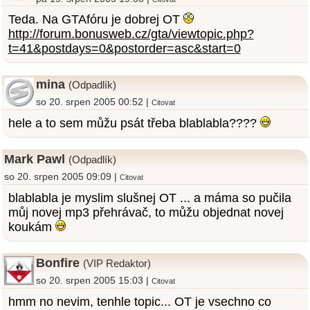
Teda. Na GTAfóru je dobrej OT
http://forum.bonusweb.cz/gta/viewtopic.php?
t=41&postdays=0&postorder=asc&start=0
mina
(Odpadlík)
so 20. srpen 2005 00:52 |
Citovat
hele a to sem můžu psát třeba blablabla????
Mark Pawl
(Odpadlík)
so 20. srpen 2005 09:09 |
Citovat
blablabla je myslim slušnej OT ... a máma so pučila
můj novej mp3 přehrávač, to můžu objednat novej
koukám
Bonfire
(VIP Redaktor)
so 20. srpen 2005 15:03 |
Citovat
hmm no nevim, tenhle topic... OT je vsechno co