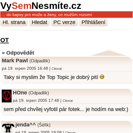
Vy
Sem
Nesmíte.cz
… do kapsy pro muže a ženy, co mužům rozumí
Hl. strana
Hledat
PC verze
Přihlášení
OT
» Odpovědět
Mark Pawl
(Odpadlík)
pá 19. srpen 2005 16:48 |
Citovat
Taky si myslim že Top Topic je dobrý pití
HOne
(Odpadlík)
pá 19. srpen 2005 17:48 |
Citovat
sem před chvílej vyfotil pár fotek... je hodím na web:)
jenda^^
(Šéfík)
pá 19. srpen 2005 19:08 |
Citovat