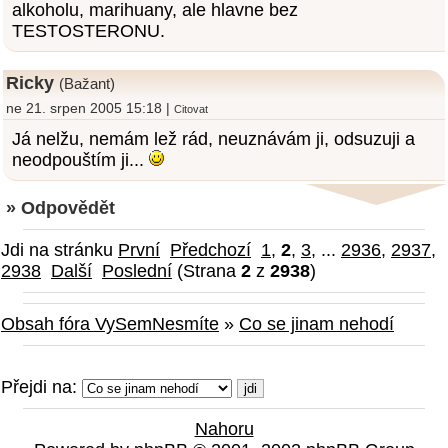
alkoholu, marihuany, ale hlavne bez
TESTOSTERONU.
Ricky
(Bažant)
ne 21. srpen 2005 15:18 |
Citovat
Já nelžu, nemám lež rád, neuznávám ji, odsuzuji a
neodpouštím ji...
» Odpovědět
Jdi na stránku
První
Předchozí
1
,
2
,
3
, ...
2936
,
2937
,
2938
Další
Poslední
(Strana
2
z
2938
)
Obsah fóra VySemNesmíte
»
Co se jinam nehodí
Přejdi na:
Nahoru