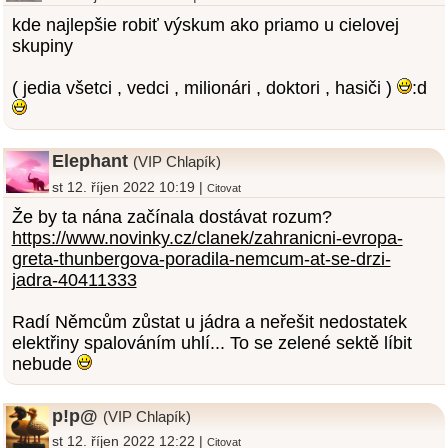
kde najlepšie robiť výskum ako priamo u cielovej
skupiny
( jedia všetci , vedci , milionári , doktori , hasiči )
:d
Elephant
(VIP Chlapík)
st 12. říjen 2022 10:19 |
Citovat
Že by ta nána začínala dostávat rozum?
https://www.novinky.cz/clanek/zahranicni-evropa-
greta-thunbergova-poradila-nemcum-at-se-drzi-
jadra-40411333
Radí Němcům zůstat u jádra a neřešit nedostatek
elektřiny spalováním uhlí... To se zelené sektě líbit
nebude
p!p@
(VIP Chlapík)
st 12. říjen 2022 12:22 |
Citovat