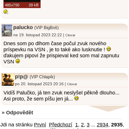
palucko
(VIP BigBoš)
ne 19. listopad 2023 22:22 |
Citovat
Dnes som po dlhom čase počul zvuk nového
príspevku na VSN , je to také ako lusknutie !
ďakujem pipovi že prispieval ked som mal zapnutu
VSN
p!p@
(VIP Chlapík)
po 20. listopad 2023 20:16 |
Citovat
Vidíš Palučko, já ten zvuk neslyšel pěkně dlouho...
Asi proto, že sem píšu jen já...
» Odpovědět
Jdi na stránku
První
Předchozí
1
,
2
,
3
...
2934
,
2935
,