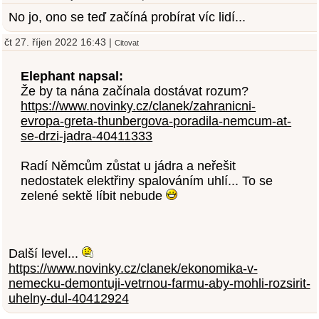
No jo, ono se teď začíná probírat víc lidí...
čt 27. říjen 2022 16:43 |
Citovat
Elephant napsal:
Že by ta nána začínala dostávat rozum?
https://www.novinky.cz/clanek/zahranicni-
evropa-greta-thunbergova-poradila-nemcum-at-
se-drzi-jadra-40411333
Radí Němcům zůstat u jádra a neřešit
nedostatek elektřiny spalováním uhlí... To se
zelené sektě líbit nebude
Další level...
https://www.novinky.cz/clanek/ekonomika-v-
nemecku-demontuji-vetrnou-farmu-aby-mohli-rozsirit-
uhelny-dul-40412924