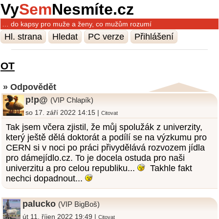
Vy
Sem
Nesmíte.cz
… do kapsy pro muže a ženy, co mužům rozumí
Hl. strana
Hledat
PC verze
Přihlášení
OT
» Odpovědět
p!p@
(VIP Chlapík)
so 17. září 2022 14:15 |
Citovat
Tak jsem včera zjistil, že můj spolužák z univerzity,
který ještě dělá doktorát a podílí se na výzkumu pro
CERN si v noci po práci přivydělává rozvozem jídla
pro dámejídlo.cz. To je docela ostuda pro naši
univerzitu a pro celou republiku...
Takhle fakt
nechci dopadnout...
palucko
(VIP BigBoš)
út 11. říjen 2022 19:49 |
Citovat