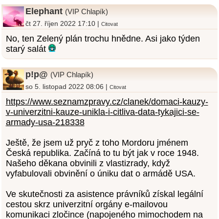
Elephant
(VIP Chlapík)
čt 27. říjen 2022 17:10 |
Citovat
No, ten Zelený plán trochu hnědne. Asi jako týden
starý salát
p!p@
(VIP Chlapík)
so 5. listopad 2022 08:06 |
Citovat
https://www.seznamzpravy.cz/clanek/domaci-kauzy-
v-univerzitni-kauze-unikla-i-citliva-data-tykajici-se-
armady-usa-218338
Ještě, že jsem už pryč z toho Mordoru jménem
Česká republika. Začíná to tu být jak v roce 1948.
Našeho děkana obvinili z vlastizrady, když
vyfabulovali obvinění o úniku dat o armádě USA.
Ve skutečnosti za asistence právníků získal legální
cestou skrz univerzitní orgány e-mailovou
komunikaci zločince (napojeného mimochodem na