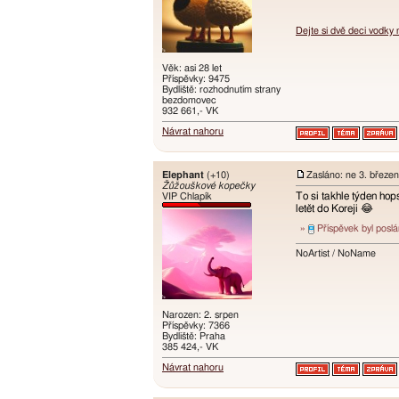
Dejte si dvě deci vodky
Věk: asi 28 let
Příspěvky: 9475
Bydliště: rozhodnutím strany
bezdomovec
932 661,- VK
Návrat nahoru
Elephant
(+10)
Zasláno: ne 3. březe
Žůžouškové kopečky
To si takhle týden hops
VIP Chlapík
letět do Koreji 😂
»
Příspěvek byl posl
NoArtist / NoName
Narozen: 2. srpen
Příspěvky: 7366
Bydliště: Praha
385 424,- VK
Návrat nahoru