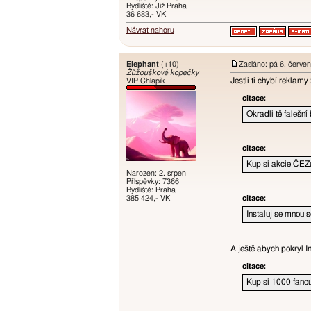
Bydliště: Již Praha
36 683,- VK
Návrat nahoru
Elephant
(+10)
Zasláno: pá 6. červe
Žůžouškové kopečky
Jestli ti chybí reklam
VIP Chlapík
citace:
Okradli tě falešn
citace:
Kup si akcie ČEZ
Narozen: 2. srpen
Příspěvky: 7366
Bydliště: Praha
385 424,- VK
citace:
Instaluj se mnou 
A ještě abych pokryl 
citace:
Kup si 1000 fanou