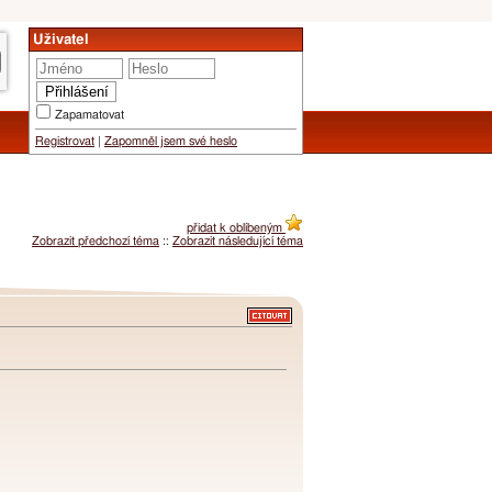
Uživatel
Zapamatovat
Registrovat
|
Zapomněl jsem své heslo
přidat k oblíbeným
Zobrazit předchozí téma
::
Zobrazit následující téma