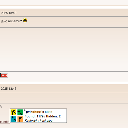
n 2025 13:42
 jako reklamu?
n 2025 13:43
ɐʞ♪♫
 na mě!