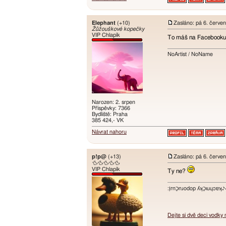
Elephant
(+10)
Zasláno: pá 6. červe
Žůžouškové kopečky
VIP Chlapík
To máš na Facebooku
NoArtist / NoName
Narozen: 2. srpen
Příspěvky: 7366
Bydliště: Praha
385 424,- VK
Návrat nahoru
p!p@
(+13)
Zasláno: pá 6. červe
🦆🦆🦆🦆🦆
VIP Chlapík
Ty ne?
:ו֥ɾnכַnɹodop ʎʞכַıuɥɔ
Dejte si dvě deci vodky