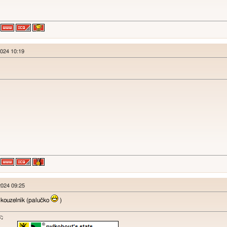
2024 10:19
2024 09:25
 kouzelník (palučko
)
ɐʞ♪♫