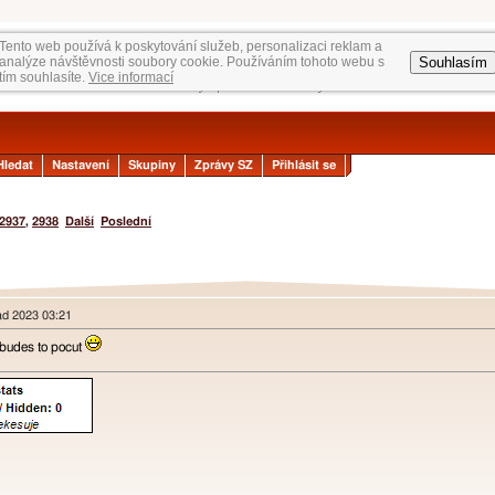
Tento web používá k poskytování služeb, personalizaci reklam a
Souhlasím
analýze návštěvnosti soubory cookie. Používáním tohoto webu s
tím souhlasíte.
Vice informací
Hledat
Nastavení
Skupiny
Zprávy SZ
Přihlásit se
2937
,
2938
Další
Poslední
pad 2023 03:21
1 budes to pocut