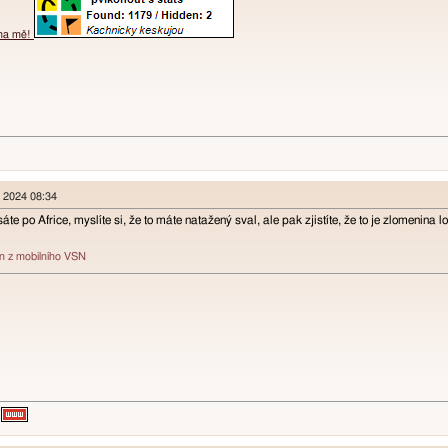
 na mě!
n 2024 08:34
áte po Africe, myslíte si, že to máte natažený sval, ale pak zjistíte, že to je zlomenina 
án z mobilního VSN