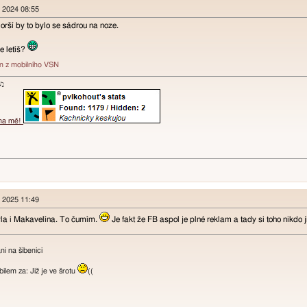
n 2024 08:55
orší by to bylo se sádrou na noze.
e letíš?
án z mobilního VSN
ɐʞ♪♫
 na mě!
n 2025 11:49
yla i Makavelína. To čumím.
Je fakt že FB aspol je plné reklam a tady si toho nikdo 
i na šibenici
lem za: Již je ve šrotu
((