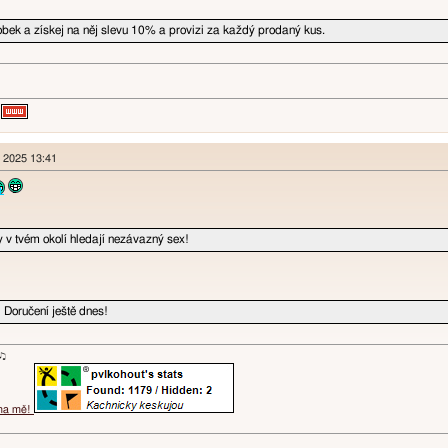
bek a získej na něj slevu 10% a provizi za každý prodaný kus.
n 2025 13:41
v tvém okolí hledají nezávazný sex!
 Doručení ještě dnes!
ɐʞ♪♫
 na mě!