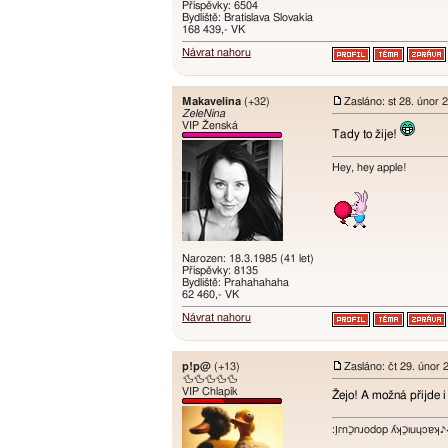
Příspěvky: 6504
Bydliště: Bratislava Slovakia
168 439,- VK
Návrat nahoru
Makavelina
(+32)
Zasláno: st 28. únor 
ZeleNina
VIP Ženská
Tady to žije!
Hey, hey apple!
Narozen: 18.3.1985 (41 let)
Příspěvky: 8135
Bydliště: Prahahahaha
62 460,- VK
Návrat nahoru
p!p@
(+13)
Zasláno: čt 29. únor 
🦆🦆🦆🦆🦆
VIP Chlapík
Žejo! A možná přijde i
:ו֥ɾnכַnɹodop ʎʞכַıuɥɔ