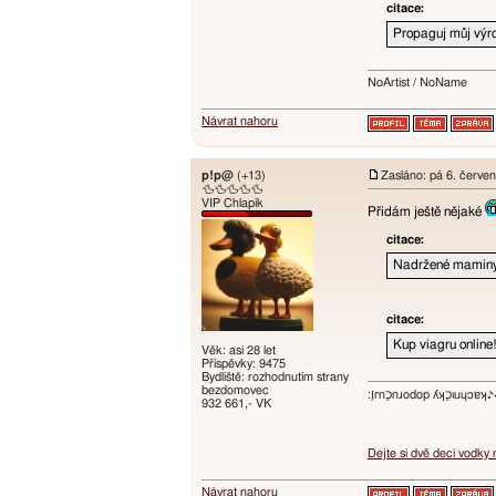
citace:
Propaguj můj výro
NoArtist / NoName
Návrat nahoru
p!p@
(+13)
Zasláno: pá 6. červe
🦆🦆🦆🦆🦆
VIP Chlapík
Přidám ještě nějaké
citace:
Nadržené maminy 
citace:
Kup viagru online!
Věk: asi 28 let
Příspěvky: 9475
Bydliště: rozhodnutím strany
bezdomovec
:ו֥ɾnכַnɹodop ʎʞכַıuɥɔ
932 661,- VK
Dejte si dvě deci vodky
Návrat nahoru