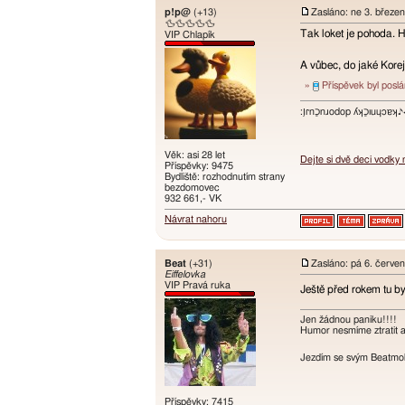
p!p@
(+13)
Zasláno: ne 3. březe
🦆🦆🦆🦆🦆
Tak loket je pohoda. H
VIP Chlapík
A vůbec, do jaké Korej
»
Příspěvek byl posl
:ו֥ɾnכַnɹodop ʎʞכַıuɥɔ
Věk: asi 28 let
Dejte si dvě deci vodky
Příspěvky: 9475
Bydliště: rozhodnutím strany
bezdomovec
932 661,- VK
Návrat nahoru
Beat
(+31)
Zasláno: pá 6. červe
Eiffelovka
VIP Pravá ruka
Ještě před rokem tu b
Jen žádnou paniku!!!!
Humor nesmíme ztratit an
Jezdím se svým Beatmobi
Příspěvky: 7415