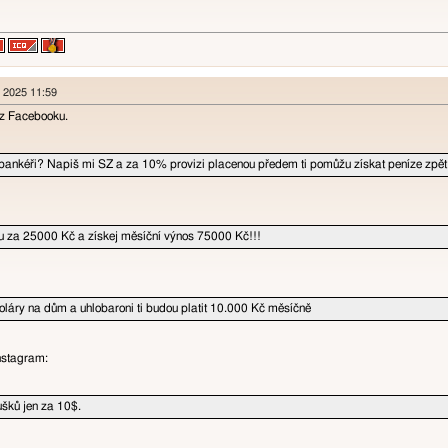
n 2025 11:59
y z Facebooku.
í bankéři? Napiš mi SZ a za 10% provizi placenou předem ti pomůžu získat peníze zpět
u za 25000 Kč a získej měsíční výnos 75000 Kč!!!
soláry na dům a uhlobaroni ti budou platit 10.000 Kč měsíčně
Instagram:
šků jen za 10$.