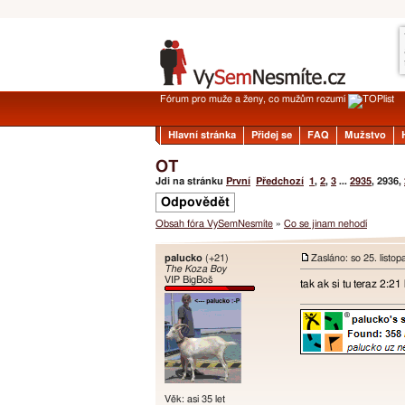
Fórum pro muže a ženy, co mužům rozumí
Hlavní stránka
Přidej se
FAQ
Mužstvo
OT
Jdi na stránku
První
Předchozí
1
,
2
,
3
...
2935
,
2936
,
Odpovědět
Obsah fóra VySemNesmíte
»
Co se jinam nehodí
palucko
(+21)
Zasláno: so 25. listo
The Koza Boy
VIP BigBoš
tak ak si tu teraz 2:2
Věk: asi 35 let