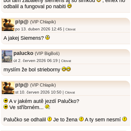
bol tam zabaleny siemens aj so simkou
, einex ho
odbalil a fungoval po nabiti
p!p@
(VIP Chlapík)
po 13. duben 2026 12:45 |
Citovat
A jakej Siemens?
palucko
(VIP BigBoš)
út 2. červen 2026 06:19 |
Citovat
myslím že bol strieborny
p!p@
(VIP Chlapík)
st 10. červen 2026 10:50 |
Citovat
A v jakém autě jezdí Palučko?
Ve stříbrném...
Palučko se odhalil
Je to žena
A ty sem nesmí