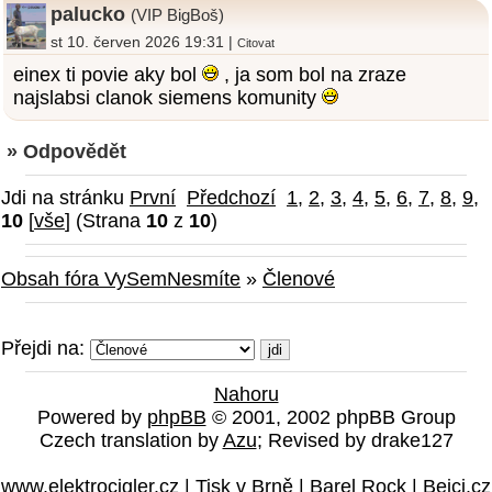
palucko
(VIP BigBoš)
st 10. červen 2026 19:31 |
Citovat
einex ti povie aky bol
, ja som bol na zraze
najslabsi clanok siemens komunity
» Odpovědět
Jdi na stránku
První
Předchozí
1
,
2
,
3
,
4
,
5
,
6
,
7
,
8
,
9
,
10
[
vše
] (Strana
10
z
10
)
Obsah fóra VySemNesmíte
»
Členové
Přejdi na:
Nahoru
Powered by
phpBB
© 2001, 2002 phpBB Group
Czech translation by
Azu
; Revised by drake127
www.elektrocigler.cz
|
Tisk v Brně
|
Barel Rock
|
Bejci.cz