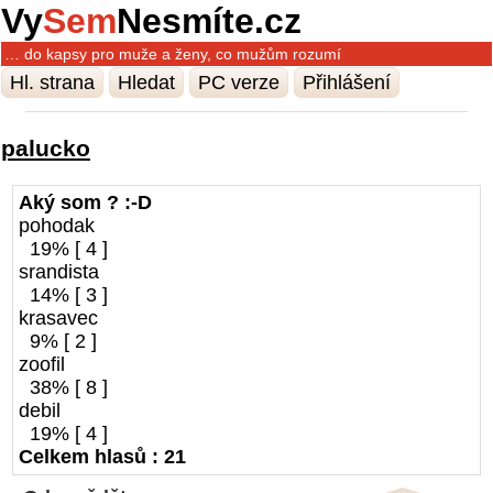
Vy
Sem
Nesmíte.cz
… do kapsy pro muže a ženy, co mužům rozumí
Hl. strana
Hledat
PC verze
Přihlášení
palucko
Aký som ? :-D
pohodak
19% [ 4 ]
srandista
14% [ 3 ]
krasavec
9% [ 2 ]
zoofil
38% [ 8 ]
debil
19% [ 4 ]
Celkem hlasů : 21