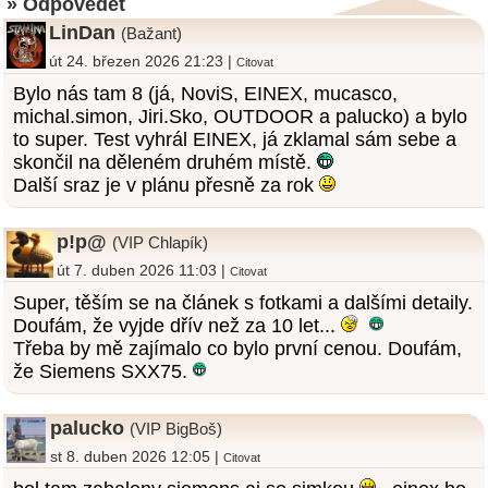
» Odpovědět
LinDan
(Bažant)
út 24. březen 2026 21:23 |
Citovat
Bylo nás tam 8 (já, NoviS, EINEX, mucasco,
michal.simon, Jiri.Sko, OUTDOOR a palucko) a bylo
to super. Test vyhrál EINEX, já zklamal sám sebe a
skončil na děleném druhém místě.
Další sraz je v plánu přesně za rok
p!p@
(VIP Chlapík)
út 7. duben 2026 11:03 |
Citovat
Super, těším se na článek s fotkami a dalšími detaily.
Doufám, že vyjde dřív než za 10 let...
Třeba by mě zajímalo co bylo první cenou. Doufám,
že Siemens SXX75.
palucko
(VIP BigBoš)
st 8. duben 2026 12:05 |
Citovat