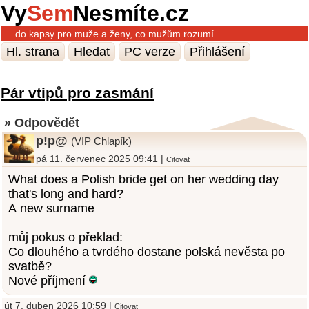
Vy
Sem
Nesmíte.cz
… do kapsy pro muže a ženy, co mužům rozumí
Hl. strana
Hledat
PC verze
Přihlášení
Pár vtipů pro zasmání
» Odpovědět
p!p@
(VIP Chlapík)
pá 11. červenec 2025 09:41 |
Citovat
What does a Polish bride get on her wedding day
that's long and hard?
A new surname
můj pokus o překlad:
Co dlouhého a tvrdého dostane polská nevěsta po
svatbě?
Nové příjmení
út 7. duben 2026 10:59 |
Citovat