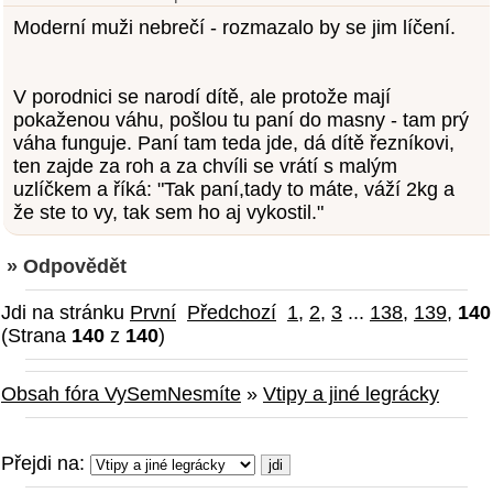
Moderní muži nebrečí - rozmazalo by se jim líčení.
V porodnici se narodí dítě, ale protože mají
pokaženou váhu, pošlou tu paní do masny - tam prý
váha funguje. Paní tam teda jde, dá dítě řezníkovi,
ten zajde za roh a za chvíli se vrátí s malým
uzlíčkem a říká: "Tak paní,tady to máte, váží 2kg a
že ste to vy, tak sem ho aj vykostil."
» Odpovědět
Jdi na stránku
První
Předchozí
1
,
2
,
3
...
138
,
139
,
140
(Strana
140
z
140
)
Obsah fóra VySemNesmíte
»
Vtipy a jiné legrácky
Přejdi na: