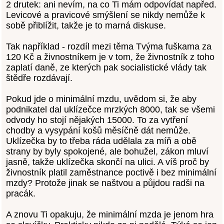
2 drutek: ani nevím, na co Ti mám odpovídat napřed.
Levicové a pravicové smýšlení se nikdy nemůže k
sobě přiblížit, takže je to marná diskuse.
Tak například - rozdíl mezi těma Tvýma fuškama za
120 Kč a živnostníkem je v tom, že živnostník z toho
zaplatí daně, ze kterých pak socialistické vlády tak
štědře rozdávají.
Pokud jde o minimální mzdu, uvědom si, že aby
podnikatel dal uklízečce mrzkých 8000, tak se všemi
odvody ho stojí nějakých 15000. To za vytření
chodby a vysypání košů měsíčně dát nemůže.
Uklízečka by to třeba ráda udělala za míň a obě
strany by byly spokojené, ale bohužel, zákon mluví
jasně, takže uklízečka skončí na ulici. A víš proč by
živnostník platil zaměstnance poctivě i bez minimální
mzdy? Protože jinak se naštvou a půjdou radši na
pracák.
A znovu Ti opakuju, že minimální mzda je jenom hra