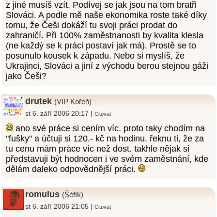
z jiné musíš vzít. Podívej se jak jsou na tom bratři
Slováci. A podle mě naše ekonomika roste také díky
tomu, že Češi dokáží tu svoji práci prodat do
zahraničí. Při 100% zaměstnanosti by kvalita klesla
(ne každý se k práci postaví jak má). Prostě se to
posunulo kousek k západu. Nebo si myslíš, že
Ukrajinci, Slováci a jiní z východu berou stejnou gáži
jako Češi?
drutek
(VIP Kořeň)
st 6. září 2006 20:17 |
Citovat
ano své práce si cením víc. proto taky chodím na
"fušky" a účtuji si 120.- kč na hodinu. řeknu ti, že za
tu cenu mám práce víc než dost. takhle nějak si
představuji být hodnocen i ve svém zaměstnání, kde
dělám daleko odpovědnější práci.
romulus
(Šéfík)
st 6. září 2006 21:05 |
Citovat