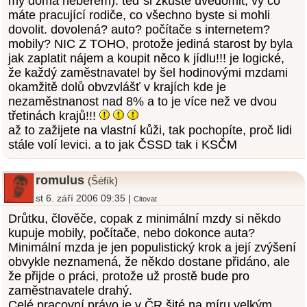
my doma neberem). teď si zkuste uvědomit, vy co
máte pracující rodiče, co všechno byste si mohli
dovolit. dovolená? auto? počítače s internetem?
mobily? NIC Z TOHO, protože jediná starost by byla
jak zaplatit nájem a koupit něco k jídlu!!! je logické,
že každý zaměstnavatel by šel hodinovými mzdami
okamžitě dolů obvzvlášť v krajích kde je
nezaměstnanost nad 8% a to je více než ve dvou
třetinách krajů!!!
až to zažijete na vlastní kůži, tak pochopíte, proč lidi
stále volí levici. a to jak ČSSD tak i KSČM
romulus
(Šéfík)
st 6. září 2006 09:35 |
Citovat
Drůtku, člověče, copak z minimální mzdy si někdo
kupuje mobily, počítače, nebo dokonce auta?
Minimální mzda je jen populistický krok a její zvýšení
obvykle neznamená, že někdo dostane přidáno, ale
že přijde o práci, protože už prostě bude pro
zaměstnavatele drahý.
Celé pracovní právo je v ČR šité na míru velkým