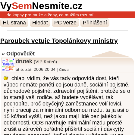
Vy
Sem
Nesmíte.cz
… do kapsy pro muže a ženy, co mužům rozumí
Hl. strana
Hledat
PC verze
Přihlášení
Paroubek vetuje Topolánkovy ministry
» Odpovědět
drutek
(VIP Kořeň)
út 5. září 2006 20:34 |
Citovat
chlapi vidím, že vás tady odpovídá dost, kteří
vůbec nemáte ponětí co jsou daně, sociální pojistné,
důchodové pojistné, zdravotní pojištění, protože se o
to starají vaši rodiče. až budete vydělávat, tak
pochopíte, proč obyčejný zaměstnanec volí levici.
nyní pracuji za minimální odbornou mzdu. ta ja asi o
15 kč/hod vyšší, než jakou mají lidé bez jakékoliv
odbornosti. ODS navrhuje minimální mzdu prostě
zrušit a zárověň pořádně přiškrtit sociální dávky(ty