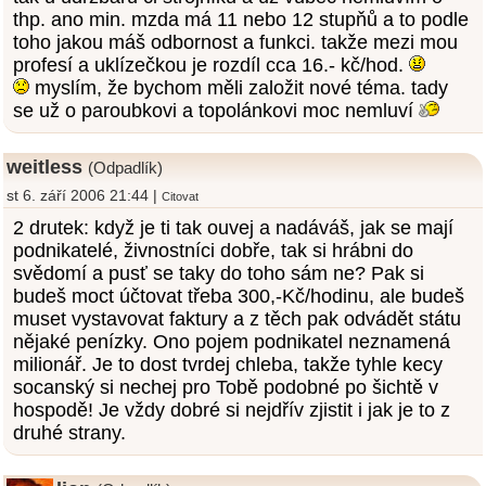
thp. ano min. mzda má 11 nebo 12 stupňů a to podle
toho jakou máš odbornost a funkci. takže mezi mou
profesí a uklízečkou je rozdíl cca 16.- kč/hod.
myslím, že bychom měli založit nové téma. tady
se už o paroubkovi a topolánkovi moc nemluví
weitless
(Odpadlík)
st 6. září 2006 21:44 |
Citovat
2 drutek: když je ti tak ouvej a nadáváš, jak se mají
podnikatelé, živnostníci dobře, tak si hrábni do
svědomí a pusť se taky do toho sám ne? Pak si
budeš moct účtovat třeba 300,-Kč/hodinu, ale budeš
muset vystavovat faktury a z těch pak odvádět státu
nějaké penízky. Ono pojem podnikatel neznamená
milionář. Je to dost tvrdej chleba, takže tyhle kecy
socanský si nechej pro Tobě podobné po šichtě v
hospodě! Je vždy dobré si nejdřív zjistit i jak je to z
druhé strany.