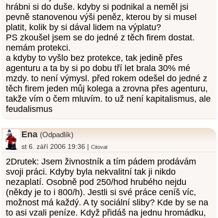
hrábni si do duše. kdyby si podnikal a neměl jsi
pevně stanovenou výši peněz, kterou by si musel
platit, kolik by si dával lidem na výplatu?
PS zkoušel jsem se do jedné z těch firem dostat.
nemám protekci.
a kdyby to vyšlo bez protekce, tak jedině přes
agenturu a ta by si po dobu tří let brala 30% mé
mzdy. to není výmysl. před rokem odešel do jedné z
těch firem jeden můj kolega a zrovna přes agenturu,
takže vím o čem mluvím. to už není kapitalismus, ale
feudalismus
Ena
(Odpadlík)
st 6. září 2006 19:36 |
Citovat
2Drutek: Jsem živnostník a tím pádem prodávám
svoji práci. Kdyby byla nekvalitní tak ji nikdo
nezaplatí. Osobně pod 250/hod hrubého nejdu
(někdy je to i 800/h). Jestli si své práce ceníš víc,
možnost má každý. A ty sociální sliby? Kde by se na
to asi vzali peníze. Když přidáš na jednu hromádku,