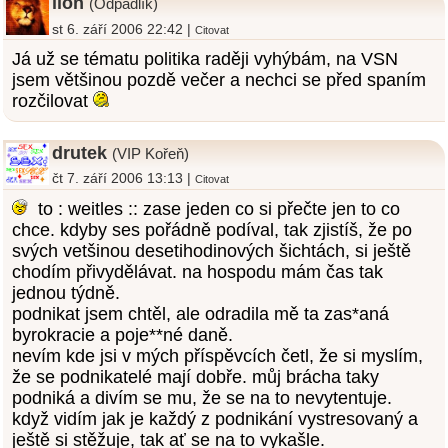
lion
(Odpadlík)
st 6. září 2006 22:42 |
Citovat
Já už se tématu politika raději vyhýbám, na VSN
jsem většinou pozdě večer a nechci se před spaním
rozčilovat
drutek
(VIP Kořeň)
čt 7. září 2006 13:13 |
Citovat
to : weitles :: zase jeden co si přečte jen to co
chce. kdyby ses pořádně podíval, tak zjistíš, že po
svých vetšinou desetihodinových šichtách, si ještě
chodím přivydělávat. na hospodu mám čas tak
jednou týdně.
podnikat jsem chtěl, ale odradila mě ta zas*aná
byrokracie a poje**né daně.
nevím kde jsi v mých příspěvcích četl, že si myslím,
že se podnikatelé mají dobře. můj brácha taky
podniká a divím se mu, že se na to nevytentuje.
když vidím jak je každý z podnikání vystresovaný a
ještě si stěžuje, tak ať se na to vykašle.