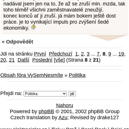
nadával jsem jen na to, že až se zruší min. mzda, tak
toho téměř všichni zaměstnavatelé zneužijí.
konec konců ať ji zruší. já mám bokem ještě dost
práce. je to vynikající impuls pro zvýšení šedé
ekonomiky.
» Odpovědět
Jdi na stránku
První
Předchozí
1
,
2
,
3
...
7
,
8
,
9
...
19
,
20
,
21
Další
Poslední
[
vše
] (Strana
8
z
21
)
Obsah fóra VySemNesmíte
»
Politika
Přejdi na:
Nahoru
Powered by
phpBB
© 2001, 2002 phpBB Group
Czech translation by
Azu
; Revised by drake127