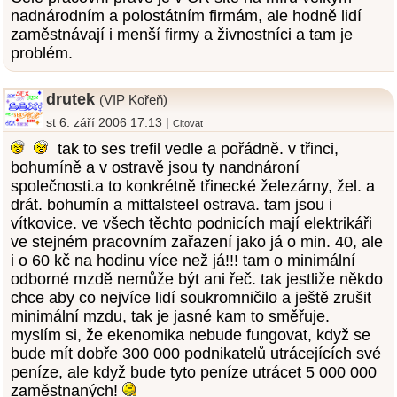
nadnárodním a polostátním firmám, ale hodně lidí
zaměstnávají i menší firmy a živnostníci a tam je
problém.
drutek
(VIP Kořeň)
st 6. září 2006 17:13 |
Citovat
tak to ses trefil vedle a pořádně. v třinci,
bohumíně a v ostravě jsou ty nandnároní
společnosti.a to konkrétně třinecké železárny, žel. a
drát. bohumín a mittalsteel ostrava. tam jsou i
vítkovice. ve všech těchto podnicích mají elektrikáři
ve stejném pracovním zařazení jako já o min. 40, ale
i o 60 kč na hodinu více než já!!! tam o minimální
odborné mzdě nemůže být ani řeč. tak jestliže někdo
chce aby co nejvíce lidí soukromničilo a ještě zrušit
minimální mzdu, tak je jasné kam to směřuje.
myslím si, že ekenomika nebude fungovat, když se
bude mít dobře 300 000 podnikatelů utrácejících své
peníze, ale když bude tyto peníze utrácet 5 000 000
zaměstnaných!