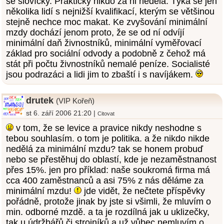
se slovíčky. Prakticky nikdo za ni nedělá. Týká se jen
několika lidí s nejnižší kvalifikací, kterým se většinou
stejně nechce moc makat. Ke zvyšování minimální
mzdy dochází jenom proto, že se od ní odvíjí
minimální daň živnostníků, minimální vyměřovací
základ pro sociální odvody a podobně z čehož má
stát při počtu živnostníků nemalé peníze. Socialisté
jsou podrazáci a lidi jim to zbaští i s navíjákem.
drutek
(VIP Kořeň)
st 6. září 2006 21:20 |
Citovat
v tom, že se levice a pravice nikdy neshodne s
tebou souhlasím. o tom je politika. a že nikdo nikde
nedělá za minimální mzdu? tak se honem probuď
nebo se přestěhuj do oblastí, kde je nezaměstnanost
přes 15%. jen pro příklad: naše soukromá firma má
cca 400 zaměstnanců a asi 75% z nás děláme za
minimální mzdu!
jde vidět, že nečtete příspěvky
pořádně, protože jinak by jste si všimli, že mluvím o
min. odborné mzdě. a ta je rozdílná jak u uklizečky,
tak u údržbářů či strojníků a už vůbec nemluvím o