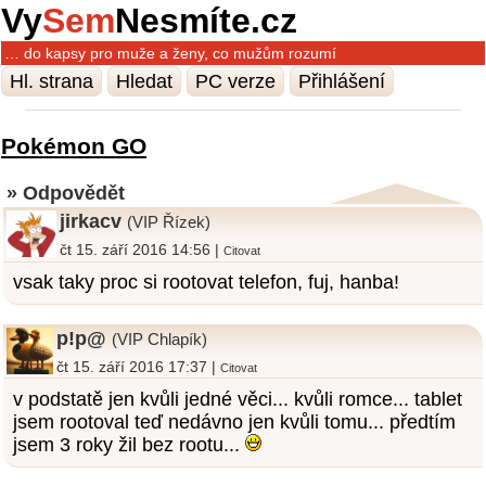
Vy
Sem
Nesmíte.cz
… do kapsy pro muže a ženy, co mužům rozumí
Hl. strana
Hledat
PC verze
Přihlášení
Pokémon GO
» Odpovědět
jirkacv
(VIP Řízek)
čt 15. září 2016 14:56 |
Citovat
vsak taky proc si rootovat telefon, fuj, hanba!
p!p@
(VIP Chlapík)
čt 15. září 2016 17:37 |
Citovat
v podstatě jen kvůli jedné věci... kvůli romce... tablet
jsem rootoval teď nedávno jen kvůli tomu... předtím
jsem 3 roky žil bez rootu...