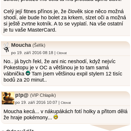
Celý její fitnes přínos je, že člověk sice něco možná
shodí, ale bude ho bolet za krkem, slzet oči a možná
si ještě zvrtne kotník. A to se vyplatí. Na vše ostatní
je tu vaše MasterCard.
Moucha
(Šéfík)
po 19. září 2016 08:18 |
Citovat
No.. já bych řekl, že ani nic neshodí, když nejvíc
Pokestopu je v OC a většinou je to tam samá
vábnička
Tam jsem většinou expil stylem 12 tisíc
bodů za 20 minut..
p!p@
(VIP Chlapík)
po 19. září 2016 10:07 |
Citovat
Moucha kecá... v nákupákách fotí holky a přitom dělá
že hraje pokémony...