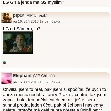
LG G4 a jenda ma G2 myslim?
p!p@
(VIP Chlapík)
pá 16. září 2016 17:07 |
Citovat
LG od Sámera, jo?
Elephant
(VIP Chlapík)
pá 16. září 2016 19:52 |
Citovat
Chvilku jsem to hrál, pak jsem si spočítal, že bych to
ani za měsíc nedohrál ani v Praze v centru, tak jsem
zapojil bota, ten udělal catch em all, ještě jsem
stihnul prodat jeden účet, pak přišel ban i následný
delete, protože mě celá ta hra přestala úplně bavit.