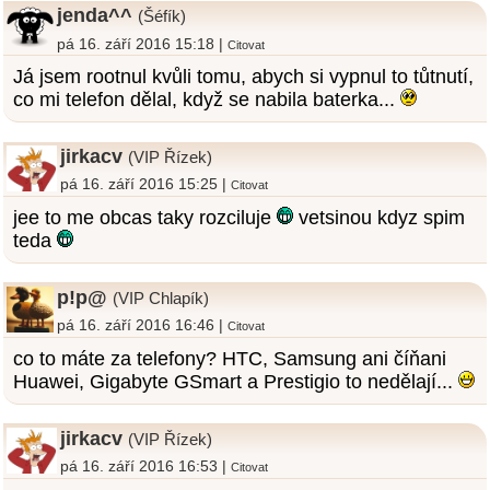
jenda^^
(Šéfík)
pá 16. září 2016 15:18 |
Citovat
Já jsem rootnul kvůli tomu, abych si vypnul to tůtnutí,
co mi telefon dělal, když se nabila baterka...
jirkacv
(VIP Řízek)
pá 16. září 2016 15:25 |
Citovat
jee to me obcas taky rozciluje
vetsinou kdyz spim
teda
p!p@
(VIP Chlapík)
pá 16. září 2016 16:46 |
Citovat
co to máte za telefony? HTC, Samsung ani číňani
Huawei, Gigabyte GSmart a Prestigio to nedělají...
jirkacv
(VIP Řízek)
pá 16. září 2016 16:53 |
Citovat