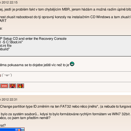
en 2012 22:15
tej, jestli je problém fakt v tom chybějícím MBR, jenom hádám a možná radím úplně blbě
ožnost zkusit nabootovat do tý opravný konzoly na instalačním CD Windows a tam zkusi
PART
e:
XP Setup CD and enter the Recovery Console
 -S C:\Boot.ini"
.ini file
ebuild"
těma pokusama se to dojebe ještě víc než to je
a
(´･ω･`)
en 2012 22:31
 Change partition type ID změním na ten FAT32 nebo něco jiného*, (a nebude to fungova
m bylo za systém souborů... kdysi to bylo formátováne rychlým formátem ve WIN7 32bit .
něco, co jsem tam předtím neměl?
rat?