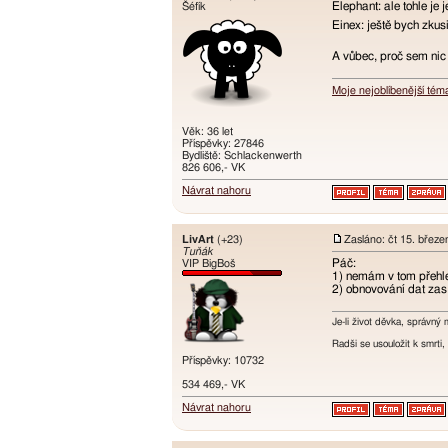
Elephant: ale tohle je
Šéfík
Einex: ještě bych zkus
A vůbec, proč sem nic 
Moje nejoblíbenější tém
Věk: 36 let
Příspěvky: 27846
Bydliště: Schlackenwerth
826 606,- VK
Návrat nahoru
LivArt
(+23)
Zasláno: čt 15. břez
Tuňák
Páč:
VIP BigBoš
1) nemám v tom přehle
2) obnovování dat zas
Je-li život děvka, správný 
Radši se usouložit k smrt
Příspěvky: 10732
534 469,- VK
Návrat nahoru