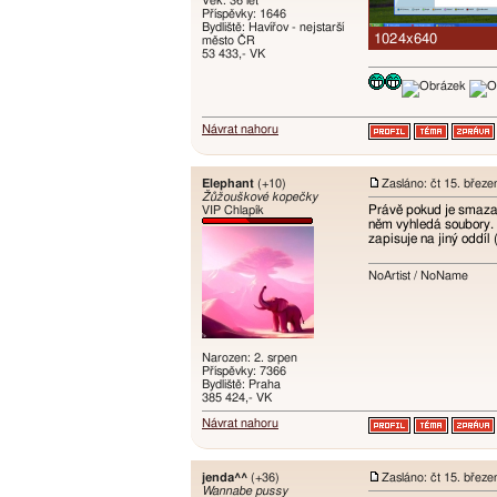
Věk: 36 let
Příspěvky: 1646
Bydliště: Havířov - nejstarší
město ČR
53 433,- VK
Návrat nahoru
Elephant
(+10)
Zasláno: čt 15. břez
Žůžouškové kopečky
Právě pokud je smazan
VIP Chlapík
něm vyhledá soubory. 
zapisuje na jiný oddíl
NoArtist / NoName
Narozen: 2. srpen
Příspěvky: 7366
Bydliště: Praha
385 424,- VK
Návrat nahoru
jenda^^
(+36)
Zasláno: čt 15. břez
Wannabe pussy