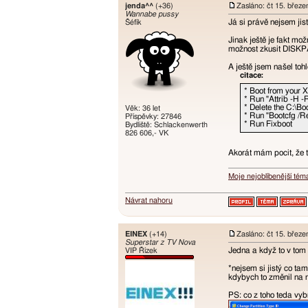
jenda^^
(+36)
Zasláno: čt 15. břez
Wannabe pussy
Já si právě nejsem jis
Šéfík
Jinak ještě je fakt m
možnost zkusit DISK
A ještě jsem našel tohl
citace:
* Boot from your 
* Run "Attrib -H -R
* Delete the C:\Boot
Věk: 36 let
* Run "Bootcfg /R
Příspěvky: 27846
* Run Fixboot
Bydliště: Schlackenwerth
826 606,- VK
Akorát mám pocit, že 
Moje nejoblíbenější tém
Návrat nahoru
EINEX
(+14)
Zasláno: čt 15. břez
Superstar z TV Nova
Jedna a když to v tom
VIP Řízek
*nejsem si jistý co ta
kdybych to změnil na 
PS: co z toho teda vyb