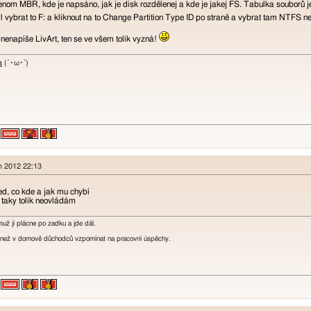
 jenom MBR, kde je napsáno, jak je disk rozdělenej a kde je jakej FS. Tabulka souborů je 
il vybrat to F: a kliknout na to Change Partition Type ID po straně a vybrat tam NTFS n
nenapíše LivArt, ten se ve všem tolik vyzná!
a
(´･ω･`)
en 2012 22:13
d, co kde a jak mu chybí
 taky tolik neovládám
muž ji plácne po zadku a jde dál.
i, než v domově důchodců vzpomínat na pracovní úspěchy.