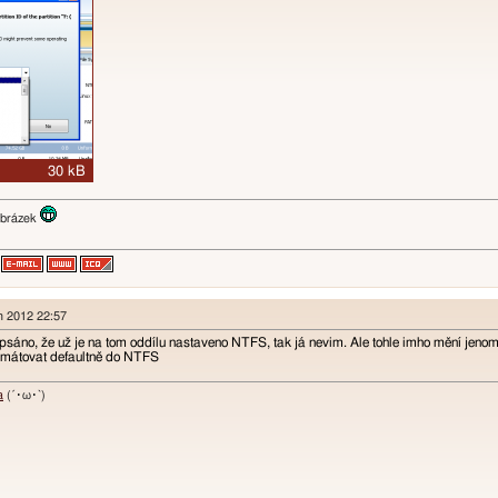
en 2012 22:57
psáno, že už je na tom oddílu nastaveno NTFS, tak já nevim. Ale tohle imho mění jeno
rmátovat defaultně do NTFS
a
(´･ω･`)