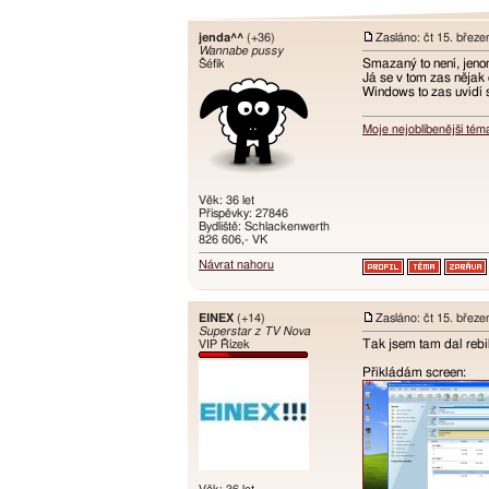
jenda^^
(+36)
Zasláno: čt 15. břez
Wannabe pussy
Smazaný to není, jen
Šéfík
Já se v tom zas nějak 
Windows to zas uvidí 
Moje nejoblíbenější tém
Věk: 36 let
Příspěvky: 27846
Bydliště: Schlackenwerth
826 606,- VK
Návrat nahoru
EINEX
(+14)
Zasláno: čt 15. břez
Superstar z TV Nova
Tak jsem tam dal rebi
VIP Řízek
Přikládám screen: