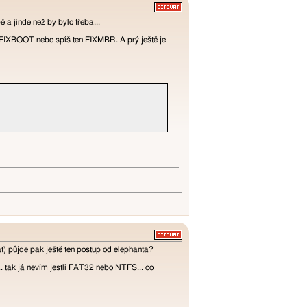
 a jinde než by bylo třeba...
t FIXBOOT nebo spíš ten FIXMBR. A prý ještě je
t) půjde pak ještě ten postup od elephanta?
. tak já nevím jestli FAT32 nebo NTFS... co