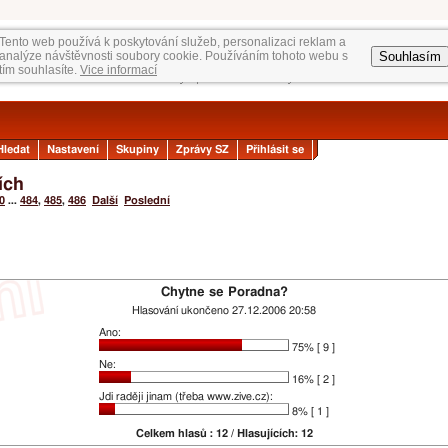
Tento web používá k poskytování služeb, personalizaci reklam a
Souhlasím
analýze návštěvnosti soubory cookie. Používáním tohoto webu s
tím souhlasíte.
Vice informací
Hledat
Nastavení
Skupiny
Zprávy SZ
Přihlásit se
ích
0
...
484
,
485
,
486
Další
Poslední
Chytne se Poradna?
Hlasování ukončeno 27.12.2006 20:58
Ano:
75% [ 9 ]
Ne:
16% [ 2 ]
Jdi raději jinam (třeba www.zive.cz):
8% [ 1 ]
Celkem hlasů : 12 / Hlasujících: 12