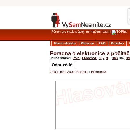
Fórum pro muže a ženy, co mužům rozumí
Hlavní stránka
Přidej se
FAQ
Mužstvo
Poradna o elektronice a počítač
Jdi na stránku
První
Předchozí
1
,
2
,
3
...
388
,
389
,
39
Odpovědět
Obsah fóra VySemNesmíte
»
Elektronika