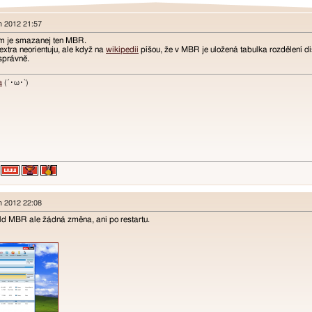
en 2012 21:57
om je smazanej ten MBR.
extra neorientuju, ale když na
wikipedii
píšou, že v MBR je uložená tabulka rozdělení di
správně.
a
(´･ω･`)
en 2012 22:08
ld MBR ale žádná změna, ani po restartu.