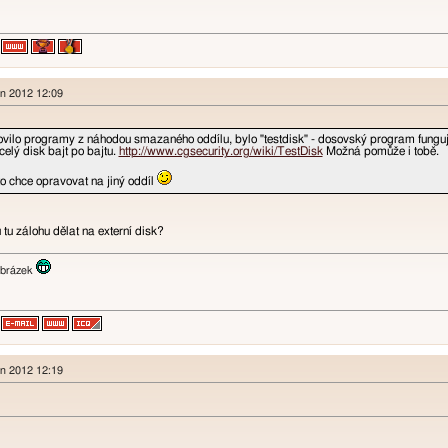
en 2012 12:09
ovilo programy z náhodou smazaného oddílu, bylo "testdisk" - dosovský program fungu
celý disk bajt po bajtu.
http://www.cgsecurity.org/wiki/TestDisk
Možná pomůže i tobě.
 to chce opravovat na jiný oddíl
 tu zálohu dělat na externí disk?
en 2012 12:19