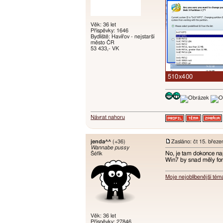
Věk: 36 let
Příspěvky: 1646
Bydliště: Havířov - nejstarší
město ČR
53 433,- VK
Návrat nahoru
jenda^^
(+36)
Zasláno: čt 15. břez
Wannabe pussy
No, je tam dokonce na
Šéfík
Win7 by snad měly fo
Moje nejoblíbenější tém
Věk: 36 let
Příspěvky: 27846