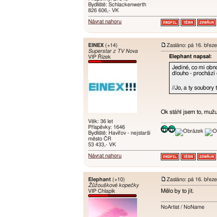
Bydliště: Schlackenwerth
826 606,- VK
Návrat nahoru
EINEX
(+14)
Zasláno: pá 16. břez
Superstar z TV Nova
Elephant napsal:
VIP Řízek
Jediné, co mi obn
dlouho - prochází 
//Jo, a ty soubory
Ok stáhl jsem to, mužu
Věk: 36 let
Příspěvky: 1646
Bydliště: Havířov - nejstarší
město ČR
53 433,- VK
Návrat nahoru
Elephant
(+10)
Zasláno: pá 16. břez
Žůžouškové kopečky
Mělo by to jít.
VIP Chlapík
NoArtist / NoName