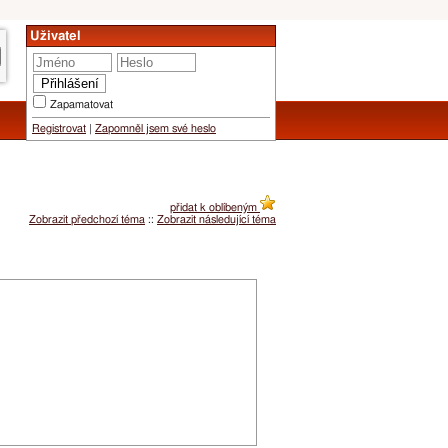
Uživatel
Zapamatovat
Registrovat
|
Zapomněl jsem své heslo
přidat k oblíbeným
Zobrazit předchozí téma
::
Zobrazit následující téma