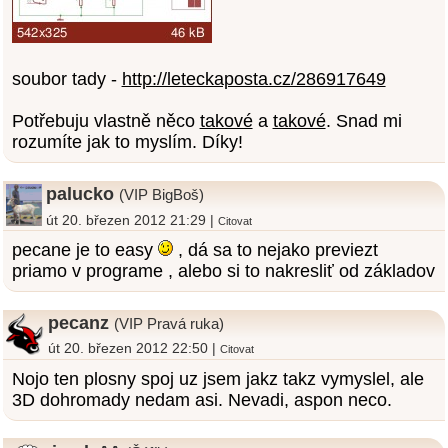
soubor tady -
http://leteckaposta.cz/286917649
Potřebuju vlastně něco
takové
a
takové
. Snad mi
rozumíte jak to myslím. Díky!
palucko
(VIP BigBoš)
út 20. březen 2012 21:29 |
Citovat
pecane je to easy
, dá sa to nejako previezt
priamo v programe , alebo si to nakresliť od základov
pecanz
(VIP Pravá ruka)
út 20. březen 2012 22:50 |
Citovat
Nojo ten plosny spoj uz jsem jakz takz vymyslel, ale
3D dohromady nedam asi. Nevadi, aspon neco.