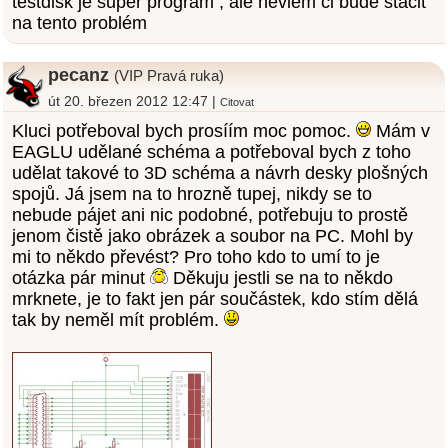
testdisk je super program , ale neviem či bude stačiť
na tento problém
pecanz
(VIP Pravá ruka)
út 20. březen 2012 12:47 |
Citovat
Kluci potřeboval bych prosíím moc pomoc.
Mám v
EAGLU udělané schéma a potřeboval bych z toho
udělat takové to 3D schéma a návrh desky plošných
spojů. Já jsem na to hrozně tupej, nikdy se to
nebude pájet ani nic podobné, potřebuju to prostě
jenom čistě jako obrázek a soubor na PC. Mohl by
mi to někdo převést? Pro toho kdo to umí to je
otázka pár minut
Děkuju jestli se na to někdo
mrknete, je to fakt jen pár součástek, kdo stím dělá
tak by neměl mít problém.