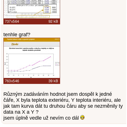
tenhle graf?
Různým zadáváním hodnot jsem dospěl k jedné
čáře, X byla teplota exteriéru, Y teplota interiéru, ale
jak tam kurva dát tu druhou čáru aby se nezměnily ty
data na X a Y ?
jsem úplně vedle už nevím co dál