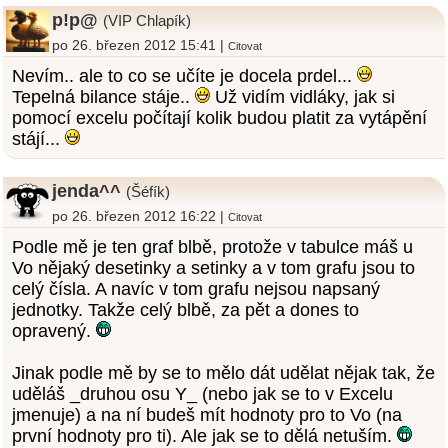
p!p@
(VIP Chlapík)
po 26. březen 2012 15:41 |
Citovat
Nevím.. ale to co se učíte je docela prdel...
Tepelná bilance stáje..
Už vidím vidláky, jak si
pomocí excelu počítají kolik budou platit za vytápění
stájí...
jenda^^
(Šéfík)
po 26. březen 2012 16:22 |
Citovat
Podle mě je ten graf blbě, protože v tabulce máš u
Vo nějaký desetinky a setinky a v tom grafu jsou to
celý čísla. A navíc v tom grafu nejsou napsaný
jednotky. Takže celý blbě, za pět a dones to
opravený.
Jinak podle mě by se to mělo dát udělat nějak tak, že
uděláš _druhou osu Y_ (nebo jak se to v Excelu
jmenuje) a na ní budeš mít hodnoty pro to Vo (na
první hodnoty pro ti). Ale jak se to dělá netuším.