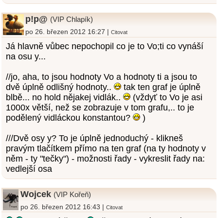
p!p@
(VIP Chlapík)
po 26. březen 2012 16:27 |
Citovat
Já hlavně vůbec nepochopil co je to Vo;ti co vynáší
na osu y...
//jo, aha, to jsou hodnoty Vo a hodnoty ti a jsou to
dvě úplně odlišný hodnoty..
tak ten graf je úplně
blbě... no hold nějakej vidlák..
(vždyť to Vo je asi
1000x větší, než se zobrazuje v tom grafu,.. to je
podělený vidláckou konstantou?
)
///Dvě osy y? To je úplně jednoduchý - klikneš
pravým tlačítkem přímo na ten graf (na ty hodnoty v
něm - ty "tečky") - možnosti řady - vykreslit řady na:
vedlejší osa
Wojcek
(VIP Kořeň)
po 26. březen 2012 16:43 |
Citovat