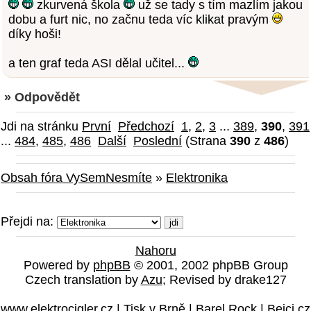
zkurvená škola
už se tady s tím mazlím jakou
dobu a furt nic, no začnu teda víc klikat pravým
díky hoši!
a ten graf teda ASI dělal učitel...
» Odpovědět
Jdi na stránku
První
Předchozí
1
,
2
,
3
...
389
,
390
,
391
...
484
,
485
,
486
Další
Poslední
(Strana
390
z
486
)
Obsah fóra VySemNesmíte
»
Elektronika
Přejdi na:
Nahoru
Powered by
phpBB
© 2001, 2002 phpBB Group
Czech translation by
Azu
; Revised by drake127
www.elektrocigler.cz
|
Tisk v Brně
|
Barel Rock
|
Bejci.cz