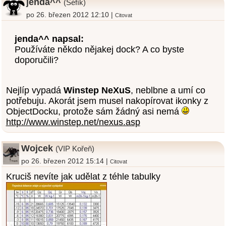
jenda^^
(Šéfík)
po 26. březen 2012 12:10 |
Citovat
jenda^^ napsal:
Používáte někdo nějakej dock? A co byste
doporučili?
Nejlíp vypadá
Winstep NeXuS
, neblbne a umí co
potřebuju. Akorát jsem musel nakopírovat ikonky z
ObjectDocku, protože sám žádný asi nemá
http://www.winstep.net/nexus.asp
Wojcek
(VIP Kořeň)
po 26. březen 2012 15:14 |
Citovat
Kruciš nevíte jak udělat z téhle tabulky