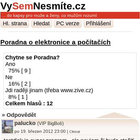
Vy
Sem
Nesmíte.cz
… do kapsy pro muže a ženy, co mužům rozumí
Hl. strana
Hledat
PC verze
Přihlášení
Poradna o elektronice a počítačích
Chytne se Poradna?
Ano
75% [ 9 ]
Ne
16% [ 2 ]
Jdi raději jinam (třeba www.zive.cz)
8% [ 1 ]
Celkem hlasů : 12
» Odpovědět
palucko
(VIP BigBoš)
po 19. březen 2012 23:00 |
Citovat