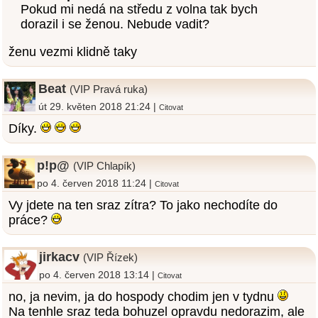
Pokud mi nedá na středu z volna tak bych
dorazil i se ženou. Nebude vadit?
ženu vezmi klidně taky
Beat
(VIP Pravá ruka)
út 29. květen 2018 21:24 |
Citovat
Díky.
p!p@
(VIP Chlapík)
po 4. červen 2018 11:24 |
Citovat
Vy jdete na ten sraz zítra? To jako nechodíte do
práce?
jirkacv
(VIP Řízek)
po 4. červen 2018 13:14 |
Citovat
no, ja nevim, ja do hospody chodim jen v tydnu
Na tenhle sraz teda bohuzel opravdu nedorazim, ale