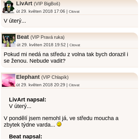
LivArt
(VIP BigBoš)
út 29. květen 2018 17:06 |
Citovat
V úterý...
Beat
(VIP Pravá ruka)
út 29. květen 2018 19:52 |
Citovat
Pokud mi nedá na středu z volna tak bych dorazil i
se ženou. Nebude vadit?
Elephant
(VIP Chlapík)
út 29. květen 2018 20:29 |
Citovat
LivArt napsal:
V úterý...
V pondělí jsem nemohl já, ve středu moucha a
zbytek týdne varda...
Beat napsal: