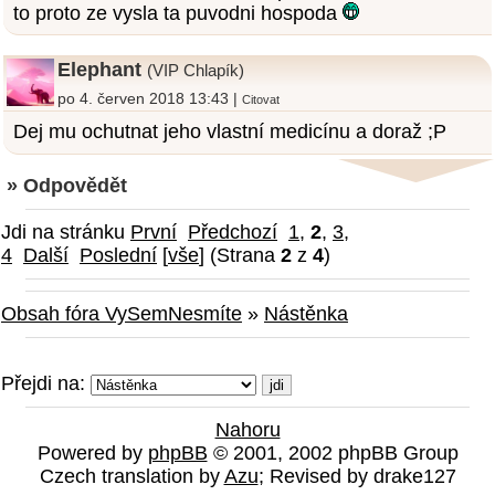
to proto ze vysla ta puvodni hospoda
Elephant
(VIP Chlapík)
po 4. červen 2018 13:43 |
Citovat
Dej mu ochutnat jeho vlastní medicínu a doraž ;P
» Odpovědět
Jdi na stránku
První
Předchozí
1
,
2
,
3
,
4
Další
Poslední
[
vše
] (Strana
2
z
4
)
Obsah fóra VySemNesmíte
»
Nástěnka
Přejdi na:
Nahoru
Powered by
phpBB
© 2001, 2002 phpBB Group
Czech translation by
Azu
; Revised by drake127