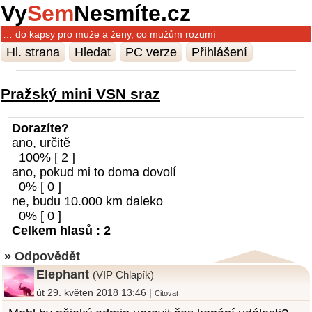
Vy
Sem
Nesmíte.cz
… do kapsy pro muže a ženy, co mužům rozumí
Hl. strana
Hledat
PC verze
Přihlášení
Pražský mini VSN sraz
Dorazíte?
ano, určitě
100% [ 2 ]
ano, pokud mi to doma dovolí
0% [ 0 ]
ne, budu 10.000 km daleko
0% [ 0 ]
Celkem hlasů : 2
» Odpovědět
Elephant
(VIP Chlapík)
út 29. květen 2018 13:46 |
Citovat