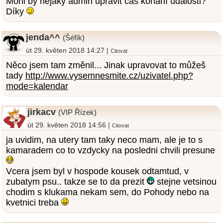
Mohl by nějaký admin upravit čas konání události?
Díky
jenda^^
(Šéfík)
út 29. květen 2018 14:27 |
Citovat
Něco jsem tam změnil... Jinak upravovat to můžeš
tady
http://www.vysemnesmite.cz/uzivatel.php?
mode=kalendar
jirkacv
(VIP Řízek)
út 29. květen 2018 14:56 |
Citovat
ja uvidim, na utery tam taky neco mam, ale je to s
kamaradem co to vzdycky na posledni chvili presune
Vcera jsem byl v hospode kousek odtamtud, v
zubatym psu.. takze se to da prezit
stejne vetsinou
chodim s klukama nekam sem, do Pohody nebo na
kvetnici treba