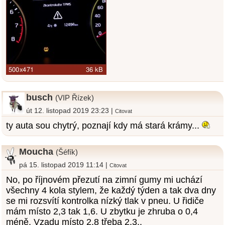
busch
(VIP Řízek)
út 12. listopad 2019 23:23 |
Citovat
ty auta sou chytrý, poznají kdy má stará krámy...
Moucha
(Šéfík)
pá 15. listopad 2019 11:14 |
Citovat
No, po říjnovém přezutí na zimní gumy mi uchází
všechny 4 kola stylem, že každý týden a tak dva dny
se mi rozsvítí kontrolka nízký tlak v pneu. U řidiče
mám místo 2,3 tak 1,6. U zbytku je zhruba o 0,4
méně. Vzadu místo 2,8 třeba 2,3..