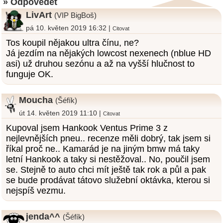
» Odpovědět
LivArt
(VIP BigBoš)
pá 10. květen 2019 16:32 |
Citovat
Tos koupil nějakou ultra čínu, ne?
Já jezdím na nějakých lowcost nexenech (nblue HD
asi) už druhou sezónu a až na vyšší hlučnost to
funguje OK.
Moucha
(Šéfík)
út 14. květen 2019 11:10 |
Citovat
Kupoval jsem Hankook Ventus Prime 3 z
nejlevnějších pneu.. recenze měli dobrý, tak jsem si
říkal proč ne.. Kamarád je na jiným bmw má taky
letní Hankook a taky si nestěžoval.. No, poučil jsem
se. Stejně to auto chci mít ještě tak rok a půl a pak
se bude prodávat tátovo služební oktávka, kterou si
nejspíš vezmu.
jenda^^
(Šéfík)