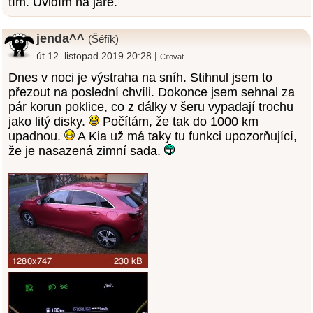
tím. Uvidím na jaře.
jenda^^
(Šéfík)
út 12. listopad 2019 20:28 |
Citovat
Dnes v noci je výstraha na sníh. Stihnul jsem to
přezout na poslední chvíli. Dokonce jsem sehnal za
pár korun poklice, co z dálky v šeru vypadají trochu
jako litý disky.
Počítám, že tak do 1000 km
upadnou.
A Kia už má taky tu funkci upozorňující,
že je nasazená zimní sada.