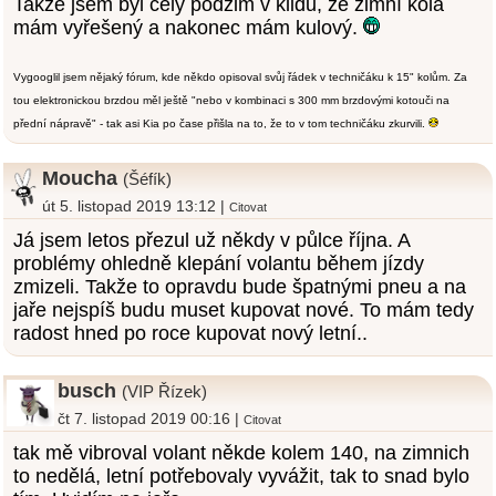
Takže jsem byl celý podzim v klidu, že zimní kola
mám vyřešený a nakonec mám kulový.
Vygooglil jsem nějaký fórum, kde někdo opisoval svůj řádek v techničáku k 15" kolům. Za
tou elektronickou brzdou měl ještě "nebo v kombinaci s 300 mm brzdovými kotouči na
přední nápravě" - tak asi Kia po čase přišla na to, že to v tom techničáku zkurvili.
Moucha
(Šéfík)
út 5. listopad 2019 13:12 |
Citovat
Já jsem letos přezul už někdy v půlce října. A
problémy ohledně klepání volantu během jízdy
zmizeli. Takže to opravdu bude špatnými pneu a na
jaře nejspíš budu muset kupovat nové. To mám tedy
radost hned po roce kupovat nový letní..
busch
(VIP Řízek)
čt 7. listopad 2019 00:16 |
Citovat
tak mě vibroval volant někde kolem 140, na zimnich
to nedělá, letní potřebovaly vyvážit, tak to snad bylo