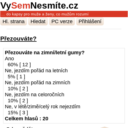
Vy
Sem
Nesmíte.cz
… do kapsy pro muže a ženy, co mužům rozumí
Hl. strana
Hledat
PC verze
Přihlášení
Přezouváte?
Přezouváte na zimní/letní gumy?
Ano
60% [ 12 ]
Ne, jezdím pořád na letních
5% [ 1 ]
Ne, jezdím pořád na zimních
10% [ 2 ]
Ne, jezdím na celoročních
10% [ 2 ]
Ne, v létě/zimě/celý rok nejezdím
15% [ 3 ]
Celkem hlasů : 20