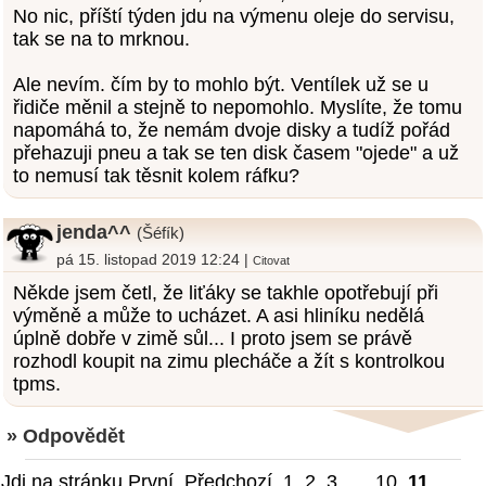
No nic, příští týden jdu na výmenu oleje do servisu,
tak se na to mrknou.
Ale nevím. čím by to mohlo být. Ventílek už se u
řidiče měnil a stejně to nepomohlo. Myslíte, že tomu
napomáhá to, že nemám dvoje disky a tudíž pořád
přehazuji pneu a tak se ten disk časem "ojede" a už
to nemusí tak těsnit kolem ráfku?
jenda^^
(Šéfík)
pá 15. listopad 2019 12:24 |
Citovat
Někde jsem četl, že liťáky se takhle opotřebují při
výměně a může to ucházet. A asi hliníku nedělá
úplně dobře v zimě sůl... I proto jsem se právě
rozhodl koupit na zimu plecháče a žít s kontrolkou
tpms.
» Odpovědět
Jdi na stránku
První
Předchozí
1
,
2
,
3
... ,
10
,
11
,