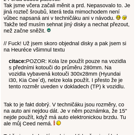
Tak jsme včera začali měnit a prd. Nepasovalo to. Je
jiná rozteč šroubů, která teda mimochodem není
vůbec napsaná ani v techničáku ani v návodu.
Takže teď musím sehnat jiný disky a nechat přezout,
než začne sněžit.
// Fuck! Už jsem skoro objednal disky a pak jsem si
na Heuréce všimnul textu
citace:
POZOR: Kola lze použít pouze na vozidla
s předními kotouči do průměru 280mm. Na
vozidla vybavená kotouči 300x28mm (Hyundai
i30, Kia Cee´d), nelze kola použít. I přesto že je
tento rozměr uveden v dokladech (TP) k vozidlu.
Tak to je fakt dobrý. V techničáku jsou rozměry, co
na auto ani nejdou dát. Je v něm poznámka, že 15"
nejde použít, když má auto elektronickou brzdu. Tu
ale můj Ceed nemá.