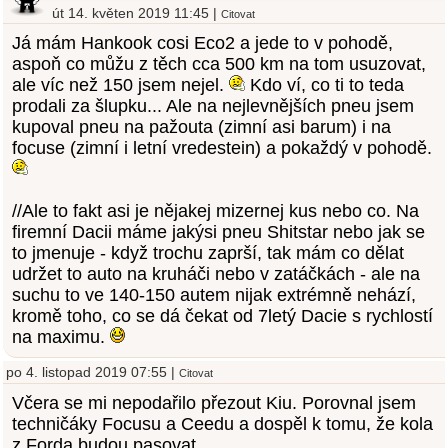
út 14. květen 2019 11:45 |
Citovat
Já mám Hankook cosi Eco2 a jede to v pohodě,
aspoň co můžu z těch cca 500 km na tom usuzovat,
ale víc než 150 jsem nejel.
Kdo ví, co ti to teda
prodali za šlupku... Ale na nejlevnějších pneu jsem
kupoval pneu na pažouta (zimní asi barum) i na
focuse (zimní i letní vredestein) a pokaždý v pohodě.
//Ale to fakt asi je nějakej mizernej kus nebo co. Na
firemní Dacii máme jakýsi pneu Shitstar nebo jak se
to jmenuje - když trochu zaprší, tak mám co dělat
udržet to auto na kruháči nebo v zatáčkách - ale na
suchu to ve 140-150 autem nijak extrémně nehází,
kromě toho, co se dá čekat od 7letý Dacie s rychlostí
na maximu.
po 4. listopad 2019 07:55 |
Citovat
Včera se mi nepodařilo přezout Kiu. Porovnal jsem
techničáky Focusu a Ceedu a dospěl k tomu, že kola
z Forda budou pasovat.