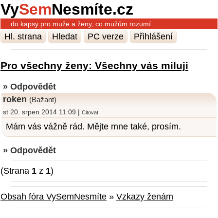
Vy
Sem
Nesmíte.cz
… do kapsy pro muže a ženy, co mužům rozumí
Hl. strana
Hledat
PC verze
Přihlášení
Pro všechny ženy: Všechny vás miluji
» Odpovědět
roken
(Bažant)
st 20. srpen 2014 11:09 |
Citovat
Mám vás vážně rád. Mějte mne také, prosím.
» Odpovědět
(Strana
1
z
1
)
Obsah fóra VySemNesmíte
»
Vzkazy ženám