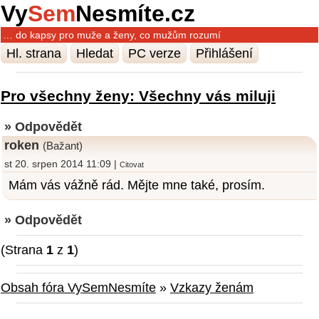
Vy
Sem
Nesmíte.cz
… do kapsy pro muže a ženy, co mužům rozumí
Hl. strana
Hledat
PC verze
Přihlášení
Pro všechny ženy: Všechny vás miluji
» Odpovědět
roken
(Bažant)
st 20. srpen 2014 11:09 |
Citovat
Mám vás vážně rád. Mějte mne také, prosím.
» Odpovědět
(Strana
1
z
1
)
Obsah fóra VySemNesmíte
»
Vzkazy ženám