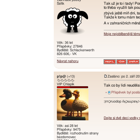
Tak už je to i tady! P
Šéfík
to třeba využili tak p
zbývá ještě míň dní, t
Takže k tomu mám teď 
A v zahraničních měnác
Moje nejoblíbenější tém
Věk: 36 let
Příspěvky: 27846
Bydliště: Schlackenwerth
826 606,- VK
Návrat nahoru
p!p@
(+13)
Zasláno: po 2. září 2
🦆🦆🦆🦆🦆
VIP Chlapík
Tak co by lidi neuděla
»
Příspěvek byl posl
:ו֥ɾnכַnɹodop ʎʞכַıuɥɔ
Dejte si dvě deci vodky
Věk: asi 28 let
Příspěvky: 9475
Bydliště: rozhodnutím strany
bezdomovec