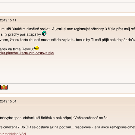
 2019 15:11
 musíš 300kč minimálně poslat.. A jestli si tam registruješ všechny 3 čísla přes můj ref
 si ty prachy poslat zpátky
 v tom, že tou kartou budeš muset někde zaplatit.. bonus by Ti měl přijít pak do pár dn
článek na téma Revolut
volut-platebni-karta-pro-cestovatele/
 2019 15:54
utné vyfotit pas, občanku či řidičák a pak připojit Vaše současné selfie
vě omezená? Do ČR se dostanu až na podzim... respektive - je ta akce zeměpisně omez
án z mobilního VSN