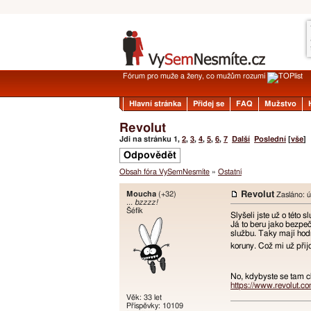
Fórum pro muže a ženy, co mužům rozumí
Hlavní stránka
Přidej se
FAQ
Mužstvo
Revolut
Jdi na stránku
1
,
2
,
3
,
4
,
5
,
6
,
7
Další
Poslední
[
vše
]
Odpovědět
Obsah fóra VySemNesmíte
»
Ostatní
Moucha
(+32)
Revolut
Zasláno: ú
... bzzzz!
Šéfík
Slyšeli jste už o této 
Já to beru jako bezpeč
službu. Taky mají hodn
koruny. Což mi už přij
No, kdybyste se tam cht
https://www.revolut.c
Věk: 33 let
Příspěvky: 10109