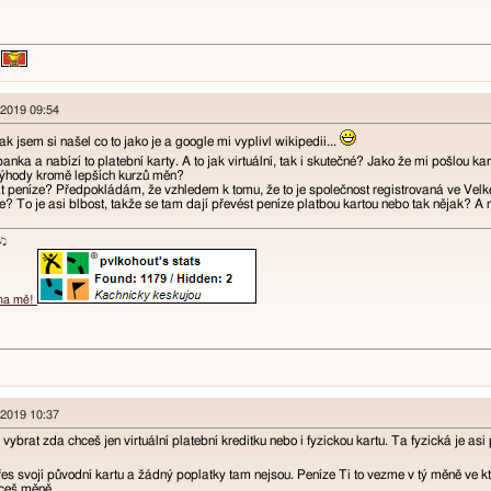
 2019 09:54
k jsem si našel co to jako je a google mi vyplivl wikipedii...
banka a nabízí to platební karty. A to jak virtuální, tak i skutečné? Jako že mi pošlou k
výhody kromě lepších kurzů měn?
 peníze? Předpokládám, že vzhledem k tomu, že to je společnost registrovaná ve Velké B
e? To je asi blbost, takže se tam dají převést peníze platbou kartou nebo tak nějak? 
ɐʞ♪♫
 na mě!
 2019 10:37
š vybrat zda chceš jen virtuální platební kreditku nebo i fyzickou kartu. Ta fyzická je
es svojí původní kartu a žádný poplatky tam nejsou. Peníze Ti to vezme v tý měně ve k
hceš měně.