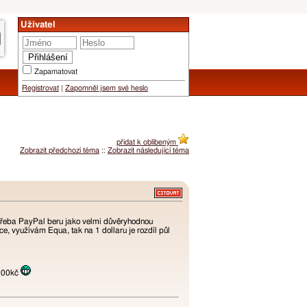
Uživatel
Zapamatovat
Registrovat
|
Zapomněl jsem své heslo
přidat k oblíbeným
Zobrazit předchozí téma
::
Zobrazit následující téma
ž třeba PayPal beru jako velmi důvěryhodnou
e, využívám Equa, tak na 1 dollaru je rozdíl půl
 300kč