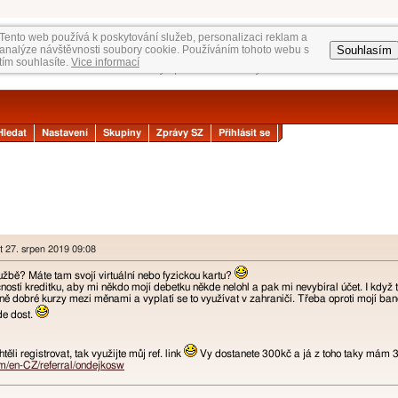
Tento web používá k poskytování služeb, personalizaci reklam a
Souhlasím
analýze návštěvnosti soubory cookie. Používáním tohoto webu s
tím souhlasíte.
Vice informací
Hledat
Nastavení
Skupiny
Zprávy SZ
Přihlásit se
t 27. srpen 2019 09:08
službě? Máte tam svojí virtuální nebo fyzickou kartu?
ností kreditku, aby mi někdo mojí debetku někde nelohl a pak mi nevybíral účet. I kdy
ě dobré kurzy mezi měnami a vyplatí se to využívat v zahraničí. Třeba oproti mojí banc
de dost.
ěli registrovat, tak využijte můj ref. link
Vy dostanete 300kč a já z toho taky mám
om/en-CZ/referral/ondejkosw