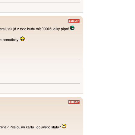
eral, tak já z toho budu mít 900kč, díky pipo!
ů automaticky.
ená? Pošlou mi kartu i do jiného státu?