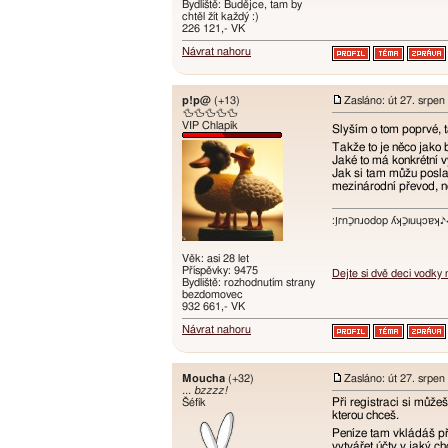
Bydliště: Budějce, tam by
chtěl žít každý :)
226 121,- VK
Návrat nahoru
p!p@
(+13)
Zasláno: út 27. srpen
🦆🦆🦆🦆🦆
VIP Chlapík
Slyším o tom poprvé, ta
Takže to je něco jako 
Jaké to má konkrétní 
Jak si tam můžu poslat
mezinárodní převod, n
:ו֥ɾnכַnɹodop ʎʞכַıuɥɔ
Věk: asi 28 let
Příspěvky: 9475
Dejte si dvě deci vodky
Bydliště: rozhodnutím strany
bezdomovec
932 661,- VK
Návrat nahoru
Moucha
(+32)
Zasláno: út 27. srpen
... bzzzz!
Při registraci si může
Šéfík
kterou chceš.
Peníze tam vkládáš př
vytvářet účty v jaký c