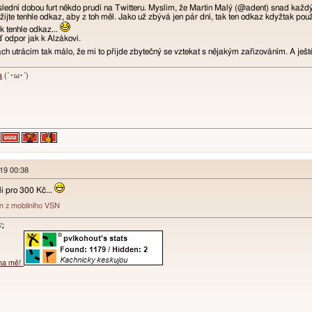
oslední dobou furt někdo prudí na Twitteru. Myslim, že Martin Malý (@adent) snad každ
oužijte tenhle odkaz, aby z toh měl. Jako už zbývá jen pár dní, tak ten odkaz kdyžtak pou
ak tenhle odkaz...
odpor jak k Alzákovi.
h utrácím tak málo, že mi to přijde zbytečný se vztekat s nějakým zařizováním. A ještě
a
(´･ω･`)
019 00:38
li pro 300 Kč...
án z mobilního VSN
ɐʞ♪♫
 na mě!