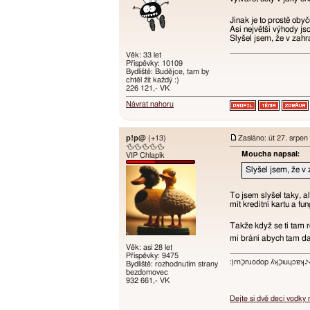
Jinak je to prostě oby
Asi největší výhody js
Slyšel jsem, že v zahra
Věk: 33 let
Příspěvky: 10109
Bydliště: Budějce, tam by
chtěl žít každý :)
226 121,- VK
Návrat nahoru
p!p@
(+13)
Zasláno: út 27. srpen
🦆🦆🦆🦆🦆
Moucha napsal:
VIP Chlapík
Slyšel jsem, že v 
To jsem slyšel taky, a
mít kreditní kartu a fu
Takže když se ti tam r
mi brání abych tam dal
Věk: asi 28 let
Příspěvky: 9475
:ו֥ɾnכַnɹodop ʎʞכַıuɥɔ
Bydliště: rozhodnutím strany
bezdomovec
932 661,- VK
Dejte si dvě deci vodky