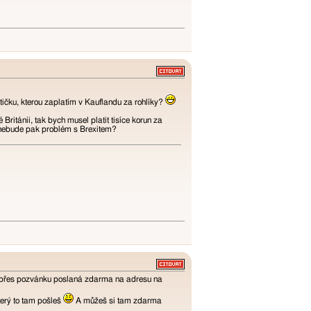
artičku, kterou zaplatím v Kauflandu za rohlíky?
ritánii, tak bych musel platit tisíce korun za
A nebude pak problém s Brexitem?
 asi přes pozvánku poslaná zdarma na adresu na
terý to tam pošleš
A můžeš si tam zdarma