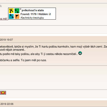
ɐʞ♪♫
 na mě!
 2019 19:07
elosvětově, takže si myslím, že Ti kartu pošlou kamkoliv, kam mají výběr těch zemí. Z
časově nějak omezené..
tu podle mě taky pošlou, ale aby Ti jí cestou někde nezamlčeli..
 občanku a selfie. To jsem měl po ruce.
n 2019 22:06