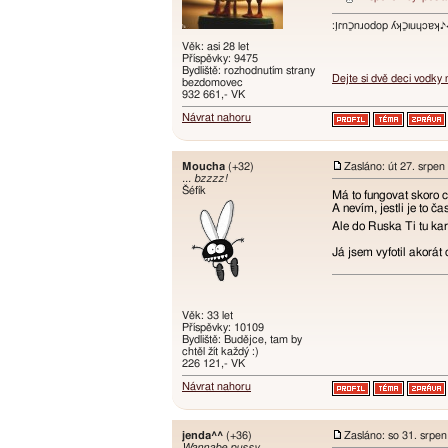
:ו֥ɾnכַnɹodop ʎʞכַıuɥɔ
Věk: asi 28 let
Příspěvky: 9475
Bydliště: rozhodnutím strany
Dejte si dvě deci vodky
bezdomovec
932 661,- VK
Návrat nahoru
Moucha
(+32)
Zasláno: út 27. srpen
... bzzzz!
Šéfík
Má to fungovat skoro c
A nevím, jestli je to 
Ale do Ruska Ti tu kar
Já jsem vyfotil akorát
Věk: 33 let
Příspěvky: 10109
Bydliště: Budějce, tam by
chtěl žít každý :)
226 121,- VK
Návrat nahoru
jenda^^
(+36)
Zasláno: so 31. srpe
Wannabe pussy