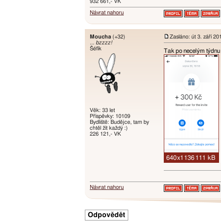
932 661,- VK
Návrat nahoru
Moucha
(+32)
Zasláno: út 3. září 2
... bzzzz!
Šéfík
Tak po necelým týdnu 
Věk: 33 let
Příspěvky: 10109
Bydliště: Budějce, tam by
chtěl žít každý :)
226 121,- VK
Návrat nahoru
Odpovědět