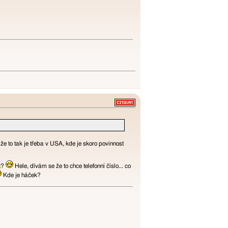
 že to tak je třeba v USA, kde je skoro povinnost
at?
Hele, dívám se že to chce telefonní číslo... co
Kde je háček?