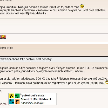
čejná kreditka.. Nabiješ peníze a můžeš utratit jen to, co tam máš
ou při platbách na internetu a v zahraničí a že Ti někde nevykradou účet přes debetku..
ničí občas totiž nechtějí brát debetky.
 2019 13:00
zahraničí občas totiž nechtějí brát debetky.
le ještě jsem se s tím nesetkal a to jsem byl v různých státech i mimo EU... je ale možné
nguje to tam jinak, případně v nějakých exotičtějších státech... nevím...
egistruju, tak jen tak dostanu 300 Kč a ty taky? Nebudu to muset nějak aktivně použív
 všechny 3 telefonní čísla co mám, 3x se registroval a pak si jen vybral 3x 300 Kč?
ɐʞ♪♫
 na mě!