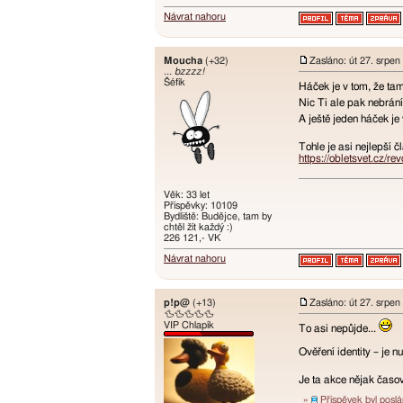
Návrat nahoru
Moucha
(+32)
Zasláno: út 27. srpen
... bzzzz!
Šéfík
Háček je v tom, že tam
Nic Ti ale pak nebrání
A ještě jeden háček je
Tohle je asi nejlepší 
https://obletsvet.cz/re
Věk: 33 let
Příspěvky: 10109
Bydliště: Budějce, tam by
chtěl žít každý :)
226 121,- VK
Návrat nahoru
p!p@
(+13)
Zasláno: út 27. srpen
🦆🦆🦆🦆🦆
VIP Chlapík
To asi nepůjde...
Ověření identity – je n
Je ta akce nějak časo
»
Příspěvek byl posl