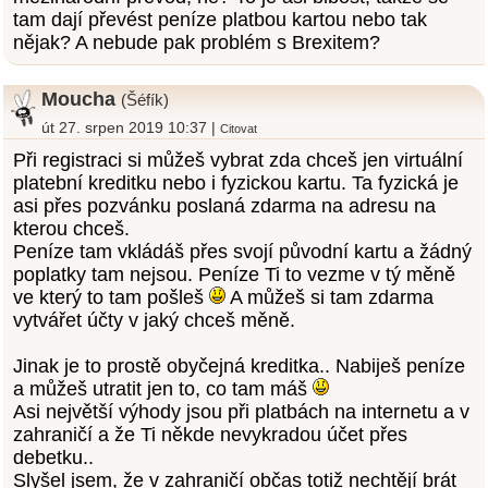
tam dají převést peníze platbou kartou nebo tak
nějak? A nebude pak problém s Brexitem?
Moucha
(Šéfík)
út 27. srpen 2019 10:37 |
Citovat
Při registraci si můžeš vybrat zda chceš jen virtuální
platební kreditku nebo i fyzickou kartu. Ta fyzická je
asi přes pozvánku poslaná zdarma na adresu na
kterou chceš.
Peníze tam vkládáš přes svojí původní kartu a žádný
poplatky tam nejsou. Peníze Ti to vezme v tý měně
ve který to tam pošleš
A můžeš si tam zdarma
vytvářet účty v jaký chceš měně.
Jinak je to prostě obyčejná kreditka.. Nabiješ peníze
a můžeš utratit jen to, co tam máš
Asi největší výhody jsou při platbách na internetu a v
zahraničí a že Ti někde nevykradou účet přes
debetku..
Slyšel jsem, že v zahraničí občas totiž nechtějí brát