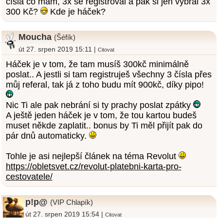
čísla co mám, 3x se registroval a pak si jen vybral 3x
300 Kč?
Kde je háček?
Moucha
(Šéfík)
út 27. srpen 2019 15:11 |
Citovat
Háček je v tom, že tam musíš 300kč minimálně
poslat.. A jestli si tam registruješ všechny 3 čísla přes
můj referal, tak já z toho budu mít 900kč, díky pipo!
Nic Ti ale pak nebrání si ty prachy poslat zpátky
A ještě jeden háček je v tom, že tou kartou budeš
muset někde zaplatit.. bonus by Ti měl přijít pak do
pár dnů automaticky.
Tohle je asi nejlepší článek na téma Revolut
https://obletsvet.cz/revolut-platebni-karta-pro-
cestovatele/
p!p@
(VIP Chlapík)
út 27. srpen 2019 15:54 |
Citovat