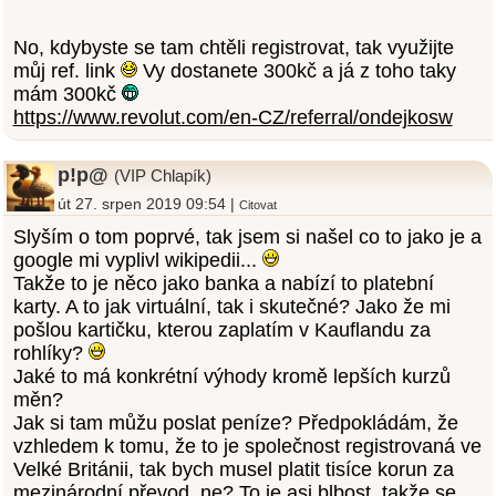
No, kdybyste se tam chtěli registrovat, tak využijte
můj ref. link
Vy dostanete 300kč a já z toho taky
mám 300kč
https://www.revolut.com/en-CZ/referral/ondejkosw
p!p@
(VIP Chlapík)
út 27. srpen 2019 09:54 |
Citovat
Slyším o tom poprvé, tak jsem si našel co to jako je a
google mi vyplivl wikipedii...
Takže to je něco jako banka a nabízí to platební
karty. A to jak virtuální, tak i skutečné? Jako že mi
pošlou kartičku, kterou zaplatím v Kauflandu za
rohlíky?
Jaké to má konkrétní výhody kromě lepších kurzů
měn?
Jak si tam můžu poslat peníze? Předpokládám, že
vzhledem k tomu, že to je společnost registrovaná ve
Velké Británii, tak bych musel platit tisíce korun za
mezinárodní převod, ne? To je asi blbost, takže se