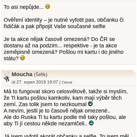
To asi nepůjde...
Ověření identity – je nutné vyfotit pas, občanku či
řidičák a pak připojit Vaše současné selfie
Je ta akce nějak časově omezená? Do ČR se
dostanu až na podzim... respektive - je ta akce
zeměpisně omezená? Pošlou mi kartu i do jiného
státu?
Moucha
(Šéfík)
út 27. srpen 2019 19:07 |
Citovat
Má to fungovat skoro celosvětově, takže si myslím,
že Ti kartu pošlou kamkoliv, kam mají výběr těch
zemí. Zas tolik jsem to nezkoumal
A nevím, jestli je to časově nějak omezené..
Ale do Ruska Ti tu kartu podle mě taky pošlou, ale
aby Ti jí cestou někde nezamlčeli..
Já jsem vyfotil akorát občanku a selfie. To jsem měl