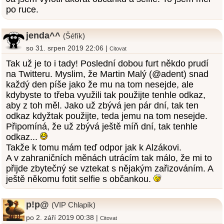
po ruce.
jenda^^
(Šéfík)
so 31. srpen 2019 22:06 |
Citovat
Tak už je to i tady! Poslední dobou furt někdo prudí
na Twitteru. Myslim, že Martin Malý (@adent) snad
každý den píše jako že mu na tom nesejde, ale
kdybyste to třeba využili tak použijte tenhle odkaz,
aby z toh měl. Jako už zbývá jen pár dní, tak ten
odkaz kdyžtak použijte, teda jemu na tom nesejde.
Připomíná, že už zbývá ještě míň dní, tak tenhle
odkaz...
Takže k tomu mám teď odpor jak k Alzákovi.
A v zahraničních měnách utrácím tak málo, že mi to
přijde zbytečný se vztekat s nějakým zařizováním. A
ještě někomu fotit selfie s občankou.
p!p@
(VIP Chlapík)
po 2. září 2019 00:38 |
Citovat