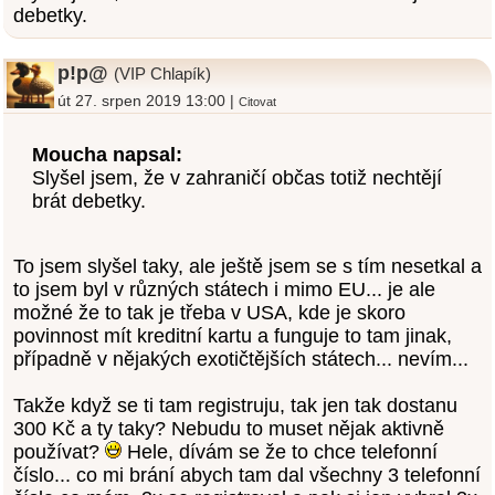
debetky.
p!p@
(VIP Chlapík)
út 27. srpen 2019 13:00 |
Citovat
Moucha napsal:
Slyšel jsem, že v zahraničí občas totiž nechtějí
brát debetky.
To jsem slyšel taky, ale ještě jsem se s tím nesetkal a
to jsem byl v různých státech i mimo EU... je ale
možné že to tak je třeba v USA, kde je skoro
povinnost mít kreditní kartu a funguje to tam jinak,
případně v nějakých exotičtějších státech... nevím...
Takže když se ti tam registruju, tak jen tak dostanu
300 Kč a ty taky? Nebudu to muset nějak aktivně
používat?
Hele, dívám se že to chce telefonní
číslo... co mi brání abych tam dal všechny 3 telefonní