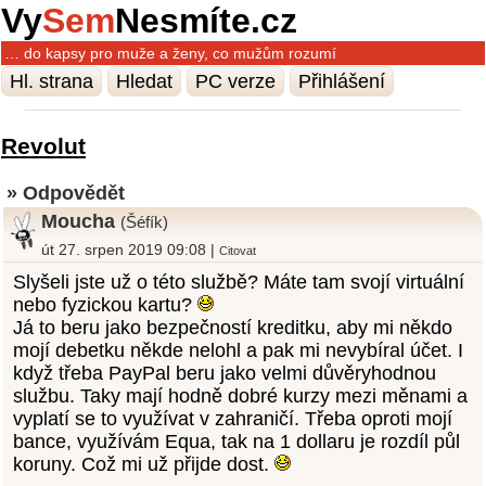
Vy
Sem
Nesmíte.cz
… do kapsy pro muže a ženy, co mužům rozumí
Hl. strana
Hledat
PC verze
Přihlášení
Revolut
» Odpovědět
Moucha
(Šéfík)
út 27. srpen 2019 09:08 |
Citovat
Slyšeli jste už o této službě? Máte tam svojí virtuální
nebo fyzickou kartu?
Já to beru jako bezpečností kreditku, aby mi někdo
mojí debetku někde nelohl a pak mi nevybíral účet. I
když třeba PayPal beru jako velmi důvěryhodnou
službu. Taky mají hodně dobré kurzy mezi měnami a
vyplatí se to využívat v zahraničí. Třeba oproti mojí
bance, využívám Equa, tak na 1 dollaru je rozdíl půl
koruny. Což mi už přijde dost.