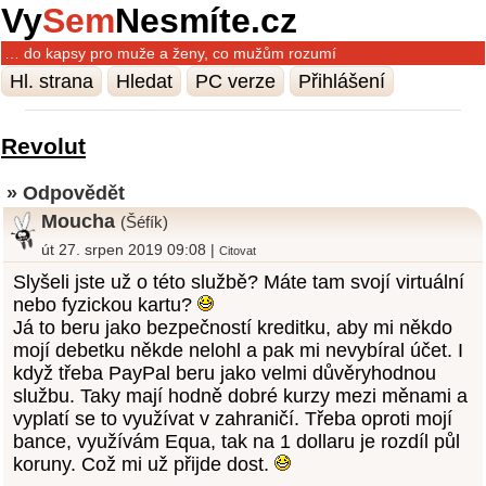
Vy
Sem
Nesmíte.cz
… do kapsy pro muže a ženy, co mužům rozumí
Hl. strana
Hledat
PC verze
Přihlášení
Revolut
» Odpovědět
Moucha
(Šéfík)
út 27. srpen 2019 09:08 |
Citovat
Slyšeli jste už o této službě? Máte tam svojí virtuální
nebo fyzickou kartu?
Já to beru jako bezpečností kreditku, aby mi někdo
mojí debetku někde nelohl a pak mi nevybíral účet. I
když třeba PayPal beru jako velmi důvěryhodnou
službu. Taky mají hodně dobré kurzy mezi měnami a
vyplatí se to využívat v zahraničí. Třeba oproti mojí
bance, využívám Equa, tak na 1 dollaru je rozdíl půl
koruny. Což mi už přijde dost.