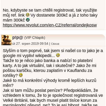
No, kdybyste se tam chtěli registrovat, tak využijte
můj ref. link
Vy dostanete 300kč a já z toho taky
mám 300kč
https://www.revolut.com/en-CZ/referral/ondejkosw
p!p@
(VIP Chlapík)
út 27. srpen 2019 09:54 |
Citovat
Slyším o tom poprvé, tak jsem si našel co to jako je a
google mi vyplivl wikipedii...
Takže to je něco jako banka a nabízí to platební
karty. A to jak virtuální, tak i skutečné? Jako že mi
pošlou kartičku, kterou zaplatím v Kauflandu za
rohlíky?
Jaké to má konkrétní výhody kromě lepších kurzů
měn?
Jak si tam můžu poslat peníze? Předpokládám, že
vzhledem k tomu, že to je společnost registrovaná ve
Velké Británii, tak bych musel platit tisíce korun za
mezinárodní převod, ne? To je asi blbost, takže se