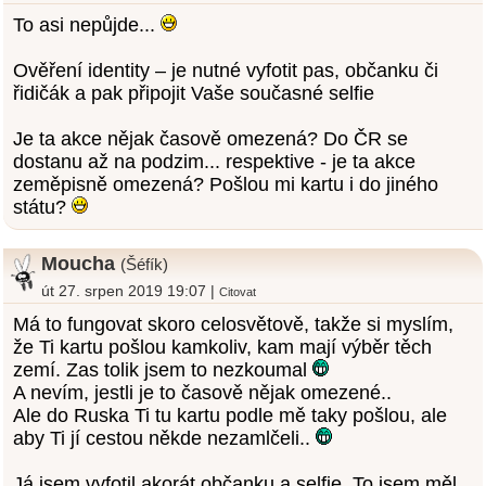
To asi nepůjde...
Ověření identity – je nutné vyfotit pas, občanku či
řidičák a pak připojit Vaše současné selfie
Je ta akce nějak časově omezená? Do ČR se
dostanu až na podzim... respektive - je ta akce
zeměpisně omezená? Pošlou mi kartu i do jiného
státu?
Moucha
(Šéfík)
út 27. srpen 2019 19:07 |
Citovat
Má to fungovat skoro celosvětově, takže si myslím,
že Ti kartu pošlou kamkoliv, kam mají výběr těch
zemí. Zas tolik jsem to nezkoumal
A nevím, jestli je to časově nějak omezené..
Ale do Ruska Ti tu kartu podle mě taky pošlou, ale
aby Ti jí cestou někde nezamlčeli..
Já jsem vyfotil akorát občanku a selfie. To jsem měl