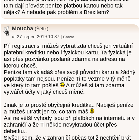
tam dají převést peníze platbou kartou nebo tak
nějak? A nebude pak problém s Brexitem?
Moucha
(Šéfík)
út 27. srpen 2019 10:37 |
Citovat
Při registraci si můžeš vybrat zda chceš jen virtuální
platební kreditku nebo i fyzickou kartu. Ta fyzická je
asi přes pozvánku poslaná zdarma na adresu na
kterou chceš.
Peníze tam vkládáš přes svojí původní kartu a žádný
poplatky tam nejsou. Peníze Ti to vezme v tý měně
ve který to tam pošleš
A můžeš si tam zdarma
vytvářet účty v jaký chceš měně.
Jinak je to prostě obyčejná kreditka.. Nabiješ peníze
a můžeš utratit jen to, co tam máš
Asi největší výhody jsou při platbách na internetu a v
zahraničí a že Ti někde nevykradou účet přes
debetku..
Slyšel jsem, že v zahraničí občas totiž nechtějí brát