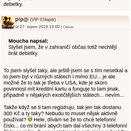
debetky.
p!p@
(VIP Chlapík)
út 27. srpen 2019 13:00 |
Citovat
Moucha napsal:
Slyšel jsem, že v zahraničí občas totiž nechtějí
brát debetky.
To jsem slyšel taky, ale ještě jsem se s tím nesetkal a
to jsem byl v různých státech i mimo EU... je ale
možné že to tak je třeba v USA, kde je skoro
povinnost mít kreditní kartu a funguje to tam jinak,
případně v nějakých exotičtějších státech... nevím...
Takže když se ti tam registruju, tak jen tak dostanu
300 Kč a ty taky? Nebudu to muset nějak aktivně
používat?
Hele, dívám se že to chce telefonní
číslo... co mi brání abych tam dal všechny 3 telefonní