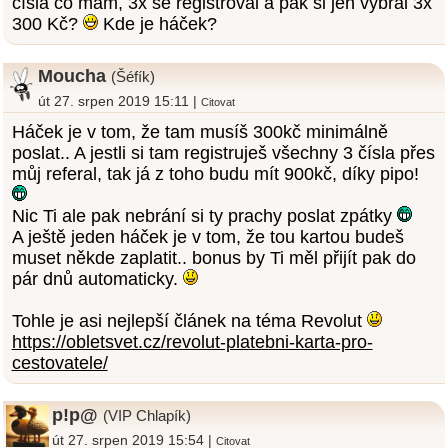
čísla co mám, 3x se registroval a pak si jen vybral 3x
300 Kč?
Kde je háček?
Moucha
(Šéfík)
út 27. srpen 2019 15:11 |
Citovat
Háček je v tom, že tam musíš 300kč minimálně
poslat.. A jestli si tam registruješ všechny 3 čísla přes
můj referal, tak já z toho budu mít 900kč, díky pipo!
Nic Ti ale pak nebrání si ty prachy poslat zpátky
A ještě jeden háček je v tom, že tou kartou budeš
muset někde zaplatit.. bonus by Ti měl přijít pak do
pár dnů automaticky.
Tohle je asi nejlepší článek na téma Revolut
https://obletsvet.cz/revolut-platebni-karta-pro-
cestovatele/
p!p@
(VIP Chlapík)
út 27. srpen 2019 15:54 |
Citovat