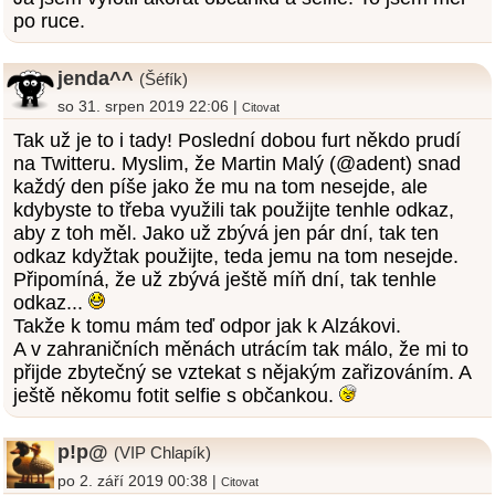
po ruce.
jenda^^
(Šéfík)
so 31. srpen 2019 22:06 |
Citovat
Tak už je to i tady! Poslední dobou furt někdo prudí
na Twitteru. Myslim, že Martin Malý (@adent) snad
každý den píše jako že mu na tom nesejde, ale
kdybyste to třeba využili tak použijte tenhle odkaz,
aby z toh měl. Jako už zbývá jen pár dní, tak ten
odkaz kdyžtak použijte, teda jemu na tom nesejde.
Připomíná, že už zbývá ještě míň dní, tak tenhle
odkaz...
Takže k tomu mám teď odpor jak k Alzákovi.
A v zahraničních měnách utrácím tak málo, že mi to
přijde zbytečný se vztekat s nějakým zařizováním. A
ještě někomu fotit selfie s občankou.
p!p@
(VIP Chlapík)
po 2. září 2019 00:38 |
Citovat