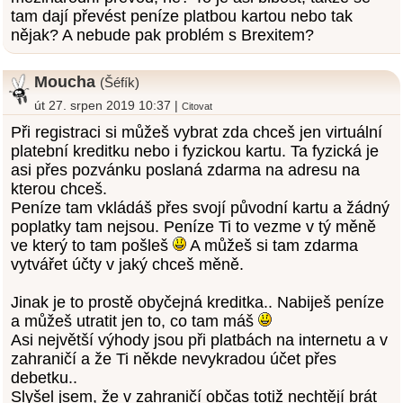
tam dají převést peníze platbou kartou nebo tak
nějak? A nebude pak problém s Brexitem?
Moucha
(Šéfík)
út 27. srpen 2019 10:37 |
Citovat
Při registraci si můžeš vybrat zda chceš jen virtuální
platební kreditku nebo i fyzickou kartu. Ta fyzická je
asi přes pozvánku poslaná zdarma na adresu na
kterou chceš.
Peníze tam vkládáš přes svojí původní kartu a žádný
poplatky tam nejsou. Peníze Ti to vezme v tý měně
ve který to tam pošleš
A můžeš si tam zdarma
vytvářet účty v jaký chceš měně.
Jinak je to prostě obyčejná kreditka.. Nabiješ peníze
a můžeš utratit jen to, co tam máš
Asi největší výhody jsou při platbách na internetu a v
zahraničí a že Ti někde nevykradou účet přes
debetku..
Slyšel jsem, že v zahraničí občas totiž nechtějí brát