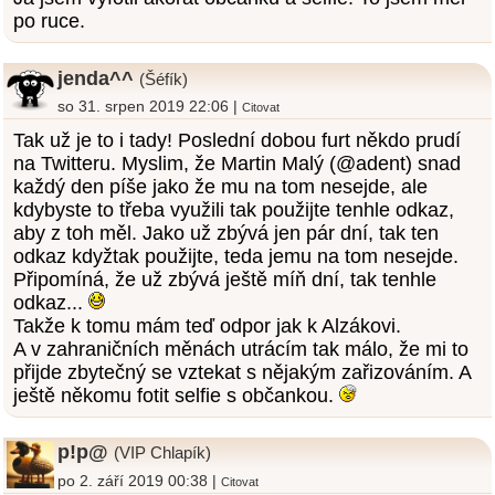
po ruce.
jenda^^
(Šéfík)
so 31. srpen 2019 22:06 |
Citovat
Tak už je to i tady! Poslední dobou furt někdo prudí
na Twitteru. Myslim, že Martin Malý (@adent) snad
každý den píše jako že mu na tom nesejde, ale
kdybyste to třeba využili tak použijte tenhle odkaz,
aby z toh měl. Jako už zbývá jen pár dní, tak ten
odkaz kdyžtak použijte, teda jemu na tom nesejde.
Připomíná, že už zbývá ještě míň dní, tak tenhle
odkaz...
Takže k tomu mám teď odpor jak k Alzákovi.
A v zahraničních měnách utrácím tak málo, že mi to
přijde zbytečný se vztekat s nějakým zařizováním. A
ještě někomu fotit selfie s občankou.
p!p@
(VIP Chlapík)
po 2. září 2019 00:38 |
Citovat