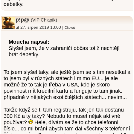
debetky.
p!p@
(VIP Chlapík)
út 27. srpen 2019 13:00 |
Citovat
Moucha napsal:
Slyšel jsem, že v zahraničí občas totiž nechtějí
brát debetky.
To jsem slyšel taky, ale ještě jsem se s tím nesetkal a
to jsem byl v různých státech i mimo EU... je ale
možné že to tak je třeba v USA, kde je skoro
povinnost mít kreditní kartu a funguje to tam jinak,
případně v nějakých exotičtějších státech... nevím...
Takže když se ti tam registruju, tak jen tak dostanu
300 Kč a ty taky? Nebudu to muset nějak aktivně
používat?
Hele, dívám se že to chce telefonní
číslo... co mi brání abych tam dal všechny 3 telefonní