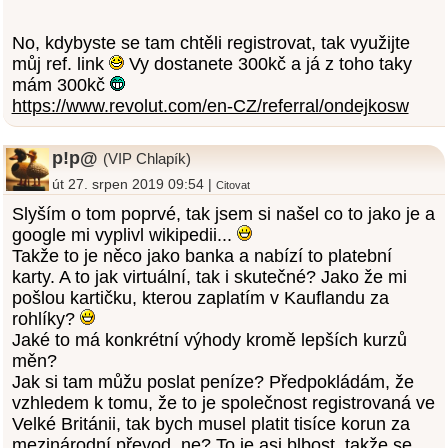
No, kdybyste se tam chtěli registrovat, tak využijte
můj ref. link
Vy dostanete 300kč a já z toho taky
mám 300kč
https://www.revolut.com/en-CZ/referral/ondejkosw
p!p@
(VIP Chlapík)
út 27. srpen 2019 09:54 |
Citovat
Slyším o tom poprvé, tak jsem si našel co to jako je a
google mi vyplivl wikipedii...
Takže to je něco jako banka a nabízí to platební
karty. A to jak virtuální, tak i skutečné? Jako že mi
pošlou kartičku, kterou zaplatím v Kauflandu za
rohlíky?
Jaké to má konkrétní výhody kromě lepších kurzů
měn?
Jak si tam můžu poslat peníze? Předpokládám, že
vzhledem k tomu, že to je společnost registrovaná ve
Velké Británii, tak bych musel platit tisíce korun za
mezinárodní převod, ne? To je asi blbost, takže se