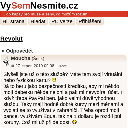
Vy
Sem
Nesmíte.cz
… do kapsy pro muže a ženy, co mužům rozumí
Hl. strana
Hledat
PC verze
Přihlášení
Revolut
» Odpovědět
Moucha
(Šéfík)
út 27. srpen 2019 09:08 |
Citovat
Slyšeli jste už o této službě? Máte tam svojí virtuální
nebo fyzickou kartu?
Já to beru jako bezpečností kreditku, aby mi někdo
mojí debetku někde nelohl a pak mi nevybíral účet. I
když třeba PayPal beru jako velmi důvěryhodnou
službu. Taky mají hodně dobré kurzy mezi měnami a
vyplatí se to využívat v zahraničí. Třeba oproti mojí
bance, využívám Equa, tak na 1 dollaru je rozdíl půl
koruny. Což mi už přijde dost.