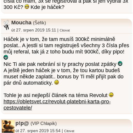
čísla co mám, 3x se registroval a pak si jen vybral 3x
300 Kč?
Kde je háček?
Moucha
(Šéfík)
út 27. srpen 2019 15:11 |
Citovat
Háček je v tom, že tam musíš 300kč minimálně
poslat.. A jestli si tam registruješ všechny 3 čísla přes
můj referal, tak já z toho budu mít 900kč, díky pipo!
Nic Ti ale pak nebrání si ty prachy poslat zpátky
A ještě jeden háček je v tom, že tou kartou budeš
muset někde zaplatit.. bonus by Ti měl přijít pak do
pár dnů automaticky.
Tohle je asi nejlepší článek na téma Revolut
https://obletsvet.cz/revolut-platebni-karta-pro-
cestovatele/
p!p@
(VIP Chlapík)
út 27. srpen 2019 15:54 |
Citovat