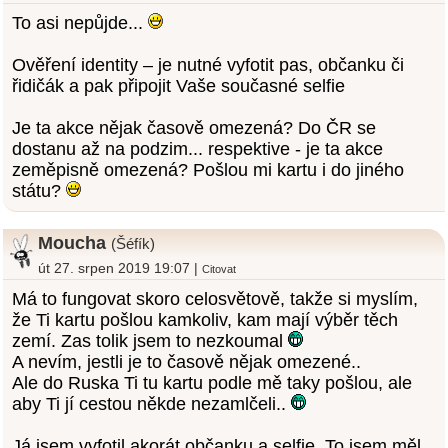
To asi nepůjde...
Ověření identity – je nutné vyfotit pas, občanku či
řidičák a pak připojit Vaše současné selfie
Je ta akce nějak časově omezená? Do ČR se
dostanu až na podzim... respektive - je ta akce
zeměpisně omezená? Pošlou mi kartu i do jiného
státu?
Moucha
(Šéfík)
út 27. srpen 2019 19:07 |
Citovat
Má to fungovat skoro celosvětově, takže si myslím,
že Ti kartu pošlou kamkoliv, kam mají výběr těch
zemí. Zas tolik jsem to nezkoumal
A nevím, jestli je to časově nějak omezené..
Ale do Ruska Ti tu kartu podle mě taky pošlou, ale
aby Ti jí cestou někde nezamlčeli..
Já jsem vyfotil akorát občanku a selfie. To jsem měl