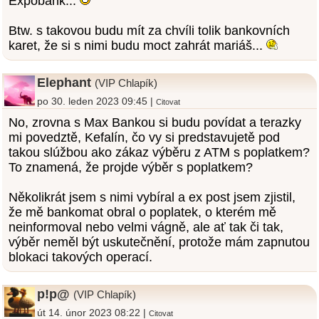
Expobank...
Btw. s takovou budu mít za chvíli tolik bankovních
karet, že si s nimi budu moct zahrát mariáš...
Elephant
(VIP Chlapík)
po 30. leden 2023 09:45 |
Citovat
No, zrovna s Max Bankou si budu povídat a terazky
mi povedztě, Kefalín, čo vy si predstavujetě pod
takou slúžbou ako zákaz výběru z ATM s poplatkem?
To znamená, že projde výběr s poplatkem?
Několikrát jsem s nimi vybíral a ex post jsem zjistil,
že mě bankomat obral o poplatek, o kterém mě
neinformoval nebo velmi vágně, ale ať tak či tak,
výběr neměl být uskutečnění, protože mám zapnutou
blokaci takových operací.
p!p@
(VIP Chlapík)
út 14. únor 2023 08:22 |
Citovat