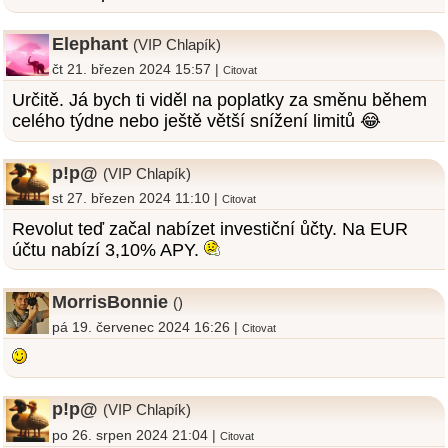
Elephant
(VIP Chlapík)
čt 21. březen 2024 15:57 |
Citovat
Určitě. Já bych ti viděl na poplatky za směnu během
celého týdne nebo ještě větší snížení limitů 😂
p!p@
(VIP Chlapík)
st 27. březen 2024 11:10 |
Citovat
Revolut teď začal nabízet investiční ůčty. Na EUR
účtu nabízí 3,10% APY.
MorrisBonnie
()
pá 19. červenec 2024 16:26 |
Citovat
p!p@
(VIP Chlapík)
po 26. srpen 2024 21:04 |
Citovat