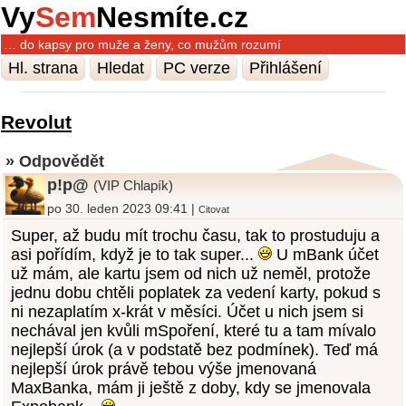
Vy
Sem
Nesmíte.cz
… do kapsy pro muže a ženy, co mužům rozumí
Hl. strana
Hledat
PC verze
Přihlášení
Revolut
» Odpovědět
p!p@
(VIP Chlapík)
po 30. leden 2023 09:41 |
Citovat
Super, až budu mít trochu času, tak to prostuduju a
asi pořídím, když je to tak super...
U mBank účet
už mám, ale kartu jsem od nich už neměl, protože
jednu dobu chtěli poplatek za vedení karty, pokud s
ni nezaplatím x-krát v měsíci. Účet u nich jsem si
nechával jen kvůli mSpoření, které tu a tam mívalo
nejlepší úrok (a v podstatě bez podmínek). Teď má
nejlepší úrok právě tebou výše jmenovaná
MaxBanka, mám ji ještě z doby, kdy se jmenovala