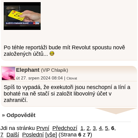
Po téhle reportáži bude mít Revolut spoustu nově
založených účtů...
Elephant
(VIP Chlapík)
út 27. srpen 2024 08:04 |
Citovat
Spíš to vypadá, že exekutoři jsou neschopní a líní a
bohaté na ně stačí si založit libovolný účet v
zahraničí.
» Odpovědět
Jdi na stránku
První
Předchozí
1
,
2
,
3
,
4
,
5
,
6
,
7
Další
Poslední
[
vše
] (Strana
6
z
7
)