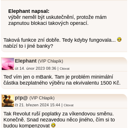
Elephant napsal:
výběr neměl být uskutečnění, protože mám
zapnutou blokaci takových operací.
Taková funkce zní dobře. Tedy kdyby fungovala...
nabízí to i jiné banky?
Elephant
(VIP Chlapík)
út 14. únor 2023 08:36 |
Citovat
Teď vím jen o mBank. Tam je problém minimální
částka bezplatného výběru na ekvivalentu 1500 Kč.
p!p@
(VIP Chlapík)
čt 21. březen 2024 15:44 |
Citovat
Tak Revolut ruší poplatky za víkendovou směnu.
Konečně. Snad nezavedou něco jiného, čím si to
budou kompenzovat