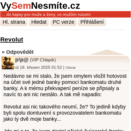
Vy
Sem
Nesmíte.cz
… do kapsy pro muže a ženy, co mužům rozumí
Hl. strana
Hledat
PC verze
Přihlášení
Revolut
» Odpovědět
p!p@
(VIP Chlapík)
út 18. březen 2025 01:52 |
Citovat
Nedávno se mi stalo, že jsem omylem vložil hotovost
na účet své jedné banky pomocí bankomatu druhé
banky. A k mému překvapení peníze se připsaly a
navíc to ani nic nestálo. A tak mě napadlo:
Revolut asi nic takového neumí, že? To jedině kdyby
byli spolu domluvení s provozovatelem bankomatu
jako ty dvě moje banky...