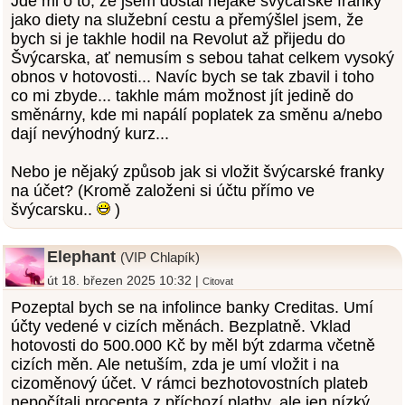
Jde mi o to, že jsem dostal nějaké švýcarské franky
jako diety na služební cestu a přemýšlel jsem, že
bych si je takhle hodil na Revolut až přijedu do
Švýcarska, ať nemusím s sebou tahat celkem vysoký
obnos v hotovosti... Navíc bych se tak zbavil i toho
co mi zbyde... takhle mám možnost jít jedině do
směnárny, kde mi napálí poplatek za směnu a/nebo
dají nevýhodný kurz...
Nebo je nějaký způsob jak si vložit švýcarské franky
na účet? (Kromě založeni si účtu přímo ve
švýcarsku..
)
Elephant
(VIP Chlapík)
út 18. březen 2025 10:32 |
Citovat
Pozeptal bych se na infolince banky Creditas. Umí
účty vedené v cizích měnách. Bezplatně. Vklad
hotovosti do 500.000 Kč by měl být zdarma včetně
cizích měn. Ale netuším, zda je umí vložit i na
cizoměnový účet. V rámci bezhotovostních plateb
nepočítali procenta z příchozí platby, ale jen nízký