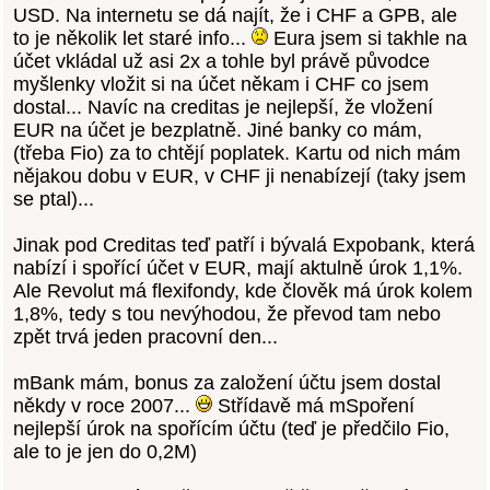
USD. Na internetu se dá najít, že i CHF a GPB, ale
to je několik let staré info...
Eura jsem si takhle na
účet vkládal už asi 2x a tohle byl právě původce
myšlenky vložit si na účet někam i CHF co jsem
dostal... Navíc na creditas je nejlepší, že vložení
EUR na účet je bezplatně. Jiné banky co mám,
(třeba Fio) za to chtějí poplatek. Kartu od nich mám
nějakou dobu v EUR, v CHF ji nenabízejí (taky jsem
se ptal)...
Jinak pod Creditas teď patří i bývalá Expobank, která
nabízí i spořící účet v EUR, mají aktulně úrok 1,1%.
Ale Revolut má flexifondy, kde člověk má úrok kolem
1,8%, tedy s tou nevýhodou, že převod tam nebo
zpět trvá jeden pracovní den...
mBank mám, bonus za založení účtu jsem dostal
někdy v roce 2007...
Střídavě má mSpoření
nejlepší úrok na spořícím účtu (teď je předčilo Fio,
ale to je jen do 0,2M)