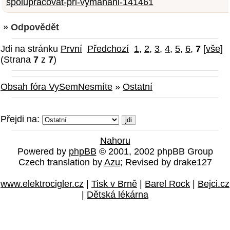
spolupracovat-pri-vymahani-141461
» Odpovědět
Jdi na stránku
První
Předchozí
1
,
2
,
3
,
4
,
5
,
6
,
7
[
vše
]
(Strana
7
z
7
)
Obsah fóra VySemNesmíte
»
Ostatní
Přejdi na:
Nahoru
Powered by
phpBB
© 2001, 2002 phpBB Group
Czech translation by
Azu
; Revised by drake127
www.elektrocigler.cz
|
Tisk v Brně
|
Barel Rock
|
Bejci.cz
|
Dětská lékárna