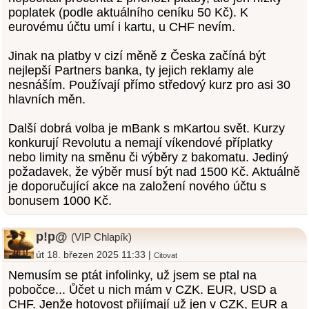
poplatek (podle aktuálního ceníku 50 Kč). K
eurovému účtu umí i kartu, u CHF nevím.
Jinak na platby v cizí měně z Česka začíná být
nejlepší Partners banka, ty jejich reklamy ale
nesnáším. Používají přímo středový kurz pro asi 30
hlavních měn.
Další dobrá volba je mBank s mKartou svět. Kurzy
konkurují Revolutu a nemají víkendové příplatky
nebo limity na směnu či výběry z bakomatu. Jediný
požadavek, že výběr musí být nad 1500 Kč. Aktuálně
je doporučující akce na založení nového účtu s
bonusem 1000 Kč.
p!p@
(VIP Chlapík)
út 18. březen 2025 11:33 |
Citovat
Nemusím se ptát infolinky, už jsem se ptal na
pobočce... Ůčet u nich mám v CZK. EUR, USD a
CHF. Jenže hotovost přijímají už jen v CZK, EUR a