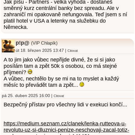
Jak píšu - Partners - velká výhoda - dostaneš
směnný kurz centrální banky bez spreadu. Ale v
zahraničí mi opakovaně nefungovala. Teď jsem s ní
platil hotel v USA a letenky na služebku do
Německa.
p!p@
(VIP Chlapík)
út 18. březen 2025 13:47 |
Citovat
A to jim jako vůbec nepřijde divné, že si si jako
posílám tam a zpět 50k s osobou, co má stejné
příjmení?
A vůbec, nechtělo by se mi na to myslet a každý
měsíc to převádět tam a zpět...
pá 25. duben 2025 16:00 |
Citovat
Bezpečný přístav pro všechny lidi v exekuci končí...
https://medium.seznam.cz/clanek/lenka-rutteova-u-
revolutu-uz-si-dluznici-penize-neschovaji-zacal-totiz-