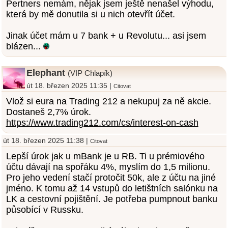
Pertners nemám, nějak jsem ještě nenašel výhodu,
která by mě donutila si u nich otevřít účet.
Jinak účet mám u 7 bank + u Revolutu... asi jsem
blázen...
Elephant
(VIP Chlapík)
út 18. březen 2025 11:35 |
Citovat
Vlož si eura na Trading 212 a nekupuj za ně akcie.
Dostaneš 2,7% úrok.
https://www.trading212.com/cs/interest-on-cash
út 18. březen 2025 11:38 |
Citovat
Lepší úrok jak u mBank je u RB. Ti u prémiového
účtu dávají na spořáku 4%, myslím do 1,5 milionu.
Pro jeho vedení stačí protočit 50k, ale z účtu na jiné
jméno. K tomu až 14 vstupů do letištních salónku na
LK a cestovní pojištění. Je potřeba pumpnout banku
působící v Russku.