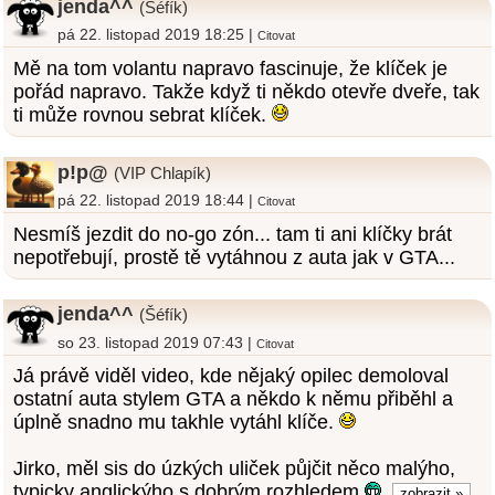
jenda^^
(Šéfík)
pá 22. listopad 2019 18:25 |
Citovat
Mě na tom volantu napravo fascinuje, že klíček je
pořád napravo. Takže když ti někdo otevře dveře, tak
ti může rovnou sebrat klíček.
p!p@
(VIP Chlapík)
pá 22. listopad 2019 18:44 |
Citovat
Nesmíš jezdit do no-go zón... tam ti ani klíčky brát
nepotřebují, prostě tě vytáhnou z auta jak v GTA...
jenda^^
(Šéfík)
so 23. listopad 2019 07:43 |
Citovat
Já právě viděl video, kde nějaký opilec demoloval
ostatní auta stylem GTA a někdo k němu přiběhl a
úplně snadno mu takhle vytáhl klíče.
Jirko, měl sis do úzkých uliček půjčit něco malýho,
typicky anglickýho s dobrým rozhledem