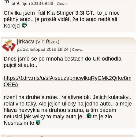
út 9. říjen 2018 09:38 |
Citovat
Chvilku jsem řídil Kia Stinger 3,3l GT.. to je moc
pěkný auto.. je prostě vidět, že to auto nedělali
Korejci
jirkacv
(VIP Řízek)
pá 22. listopad 2019 18:24 |
Citovat
Dnes jsme se po mnoha cestach do UK odhodlal
pujcit si auto..
https://1drv.ms/u/s!AjseuzapmcwlkqRyCMk2Qrke8m
QEFA
rizeni na druhe strane.. relativne ok. Jejich kulataky..
relativne taky. Ale jejich ulicky na jedno auto.. a moje
hlava nezvykla na druhou stranu, a tim padem
netusici jak velky to maly auto je..
to je zlo.
Nesnasim to