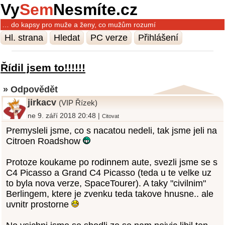
Vy
Sem
Nesmíte.cz
… do kapsy pro muže a ženy, co mužům rozumí
Hl. strana
Hledat
PC verze
Přihlášení
Řídil jsem to!!!!!!
» Odpovědět
jirkacv
(VIP Řízek)
ne 9. září 2018 20:48 |
Citovat
Premysleli jsme, co s nacatou nedeli, tak jsme jeli na
Citroen Roadshow
Protoze koukame po rodinnem aute, svezli jsme se s
C4 Picasso a Grand C4 Picasso (teda u te velke uz
to byla nova verze, SpaceTourer). A taky "civilnim"
Berlingem, ktere je zvenku teda takove hnusne.. ale
uvnitr prostorne