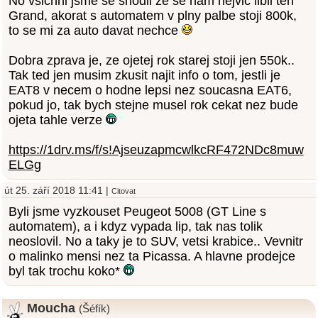
No vsichni jsme se shodli ze se nam nejvic libil ten
Grand, akorat s automatem v plny palbe stoji 800k,
to se mi za auto davat nechce
Dobra zprava je, ze ojetej rok starej stoji jen 550k..
Tak ted jen musim zkusit najit info o tom, jestli je
EAT8 v necem o hodne lepsi nez soucasna EAT6,
pokud jo, tak bych stejne musel rok cekat nez bude
ojeta tahle verze
https://1drv.ms/f/s!AjseuzapmcwlkcRF472NDc8muw
ELGg
út 25. září 2018 11:41 |
Citovat
Byli jsme vyzkouset Peugeot 5008 (GT Line s
automatem), a i kdyz vypada lip, tak nas tolik
neoslovil. No a taky je to SUV, vetsi krabice.. Vevnitr
o malinko mensi nez ta Picassa. A hlavne prodejce
byl tak trochu koko*
Moucha
(Šéfík)