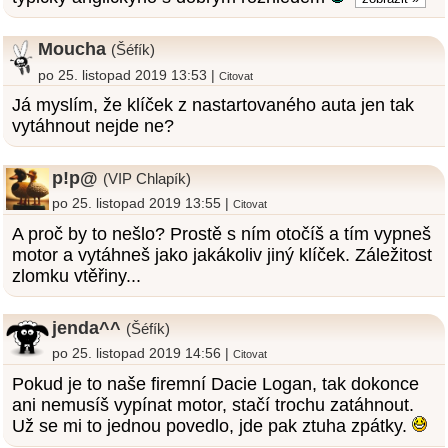
Moucha
(Šéfík)
po 25. listopad 2019 13:53 |
Citovat
Já myslím, že klíček z nastartovaného auta jen tak
vytáhnout nejde ne?
p!p@
(VIP Chlapík)
po 25. listopad 2019 13:55 |
Citovat
A proč by to nešlo? Prostě s ním otočíš a tím vypneš
motor a vytáhneš jako jakákoliv jiný klíček. Záležitost
zlomku vtěřiny...
jenda^^
(Šéfík)
po 25. listopad 2019 14:56 |
Citovat
Pokud je to naše firemní Dacie Logan, tak dokonce
ani nemusíš vypínat motor, stačí trochu zatáhnout.
Už se mi to jednou povedlo, jde pak ztuha zpátky.