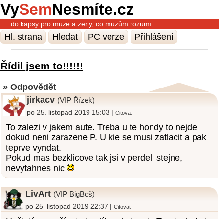
Vy
Sem
Nesmíte.cz
… do kapsy pro muže a ženy, co mužům rozumí
Hl. strana
Hledat
PC verze
Přihlášení
Řídil jsem to!!!!!!
» Odpovědět
jirkacv
(VIP Řízek)
po 25. listopad 2019 15:03 |
Citovat
To zalezi v jakem aute. Treba u te hondy to nejde
dokud neni zarazene P. U kie se musi zatlacit a pak
teprve vyndat.
Pokud mas bezklicove tak jsi v perdeli stejne,
nevytahnes nic
LivArt
(VIP BigBoš)
po 25. listopad 2019 22:37 |
Citovat