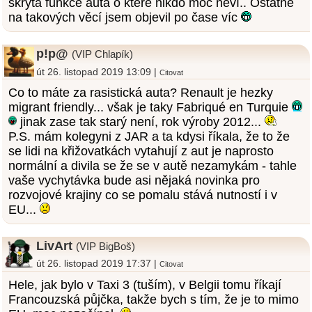
skrytá funkce auta o které nikdo moc neví.. Ostatně
na takových věcí jsem objevil po čase víc
p!p@
(VIP Chlapík)
út 26. listopad 2019 13:09 |
Citovat
Co to máte za rasistická auta? Renault je hezky
migrant friendly... však je taky Fabriqué en Turquie
jinak zase tak starý není, rok výroby 2012...
P.S. mám kolegyni z JAR a ta kdysi říkala, že to že
se lidi na křižovatkách vytahují z aut je naprosto
normální a divila se že se v autě nezamykám - tahle
vaše vychytávka bude asi nějaká novinka pro
rozvojové krajiny co se pomalu stává nutností i v
EU...
LivArt
(VIP BigBoš)
út 26. listopad 2019 17:37 |
Citovat
Hele, jak bylo v Taxi 3 (tuším), v Belgii tomu říkají
Francouzská půjčka, takže bych s tím, že je to mimo