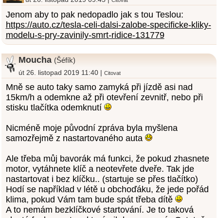
Jenom aby to pak nedopadlo jak s tou Teslou:
https://auto.cz/tesla-celi-dalsi-zalobe-specificke-kliky-
modelu-s-pry-zavinily-smrt-ridice-131779
Moucha
(Šéfík)
út 26. listopad 2019 11:40 |
Citovat
Mně se auto taky samo zamyká při jízdě asi nad
15km/h a odemkne až při otevření zevnitř, nebo při
stisku tlačítka odemknutí
Nicméně moje původní zpráva byla myšlena
samozřejmě z nastartovaného auta
Ale třeba můj bavorák má funkci, že pokud zhasnete
motor, vytáhnete klíč a neotevřete dveře. Tak jde
nastartovat i bez klíčku.. (startuje se přes tlačítko)
Hodí se například v létě u obchoďáku, že jede pořád
klima, pokud Vám tam bude spát třeba dítě
A to nemám bezklíčkové startování. Je to taková