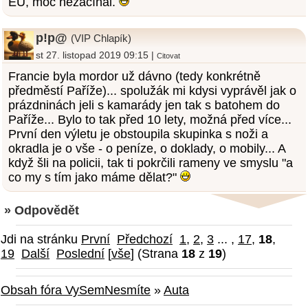
EU, moc nezačínal.
p!p@
(VIP Chlapík)
st 27. listopad 2019 09:15 |
Citovat
Francie byla mordor už dávno (tedy konkrétně
předměstí Paříže)... spolužák mi kdysi vyprávěl jak o
prázdninách jeli s kamarády jen tak s batohem do
Paříže... Bylo to tak před 10 lety, možná před více...
První den výletu je obstoupila skupinka s noži a
okradla je o vše - o peníze, o doklady, o mobily... A
když šli na policii, tak ti pokrčili rameny ve smyslu "a
co my s tím jako máme dělat?"
» Odpovědět
Jdi na stránku
První
Předchozí
1
,
2
,
3
... ,
17
,
18
,
19
Další
Poslední
[
vše
] (Strana
18
z
19
)
Obsah fóra VySemNesmíte
»
Auta