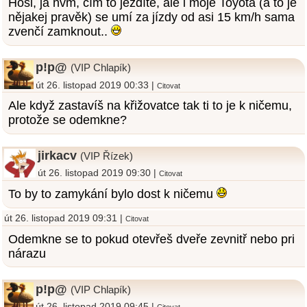
Hoši, já nvm, čím to jezdíte, ale i moje Toyota (a to je
nějakej pravěk) se umí za jízdy od asi 15 km/h sama
zvenčí zamknout..
p!p@
(VIP Chlapík)
út 26. listopad 2019 00:33 |
Citovat
Ale když zastavíš na křižovatce tak ti to je k ničemu,
protože se odemkne?
jirkacv
(VIP Řízek)
út 26. listopad 2019 09:30 |
Citovat
To by to zamykání bylo dost k ničemu
út 26. listopad 2019 09:31 |
Citovat
Odemkne se to pokud otevřeš dveře zevnitř nebo pri
nárazu
p!p@
(VIP Chlapík)
út 26. listopad 2019 09:45 |
Citovat