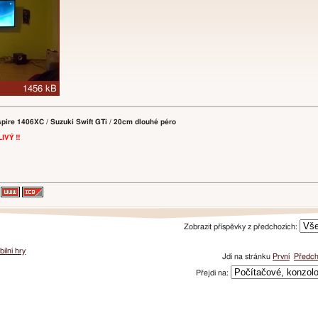
pire 1406XC / Suzuki Swift GTi / 20cm dlouhé péro
VÝ !!
Zobrazit příspěvky z předchozích:
ilní hry
Jdi na stránku
První
Předch
Přejdi na: