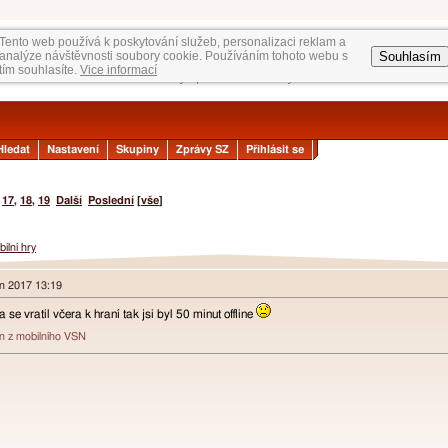
Tento web používá k poskytování služeb, personalizaci reklam a
Souhlasím
analýze návštěvnosti soubory cookie. Používáním tohoto webu s
tím souhlasíte.
Vice informací
Hledat
Nastavení
Skupiny
Zprávy SZ
Přihlásit se
.
17
,
18
,
19
Další
Poslední
[
vše
]
ilní hry
en 2017 13:19
 se vratil včera k hraní tak jsi byl 50 minut offline
án z mobilního VSN