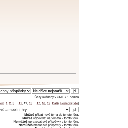
Časy uváděny v GMT + 1 hodina
ozí
1
,
2
,
3
...
11
,
12
,
13
...
17
,
18
,
19
Další
Poslední
[
vše
]
Můžeš
přidat nové téma do tohoto fóra.
Můžeš
odpovídat na témata v tomto fóru.
Nemůžeš
upravovat své příspěvky v tomto fóru.
Nemůžeš
mazat své příspěvky v tomto fóru.