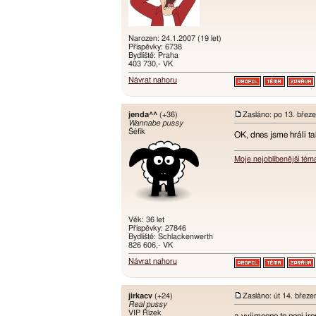
Narozen: 24.1.2007 (19 let)
Příspěvky: 6738
Bydliště: Praha
403 730,- VK
Návrat nahoru
jenda^^
(+36)
Zasláno: po 13. břez
Wannabe pussy
Šéfík
OK, dnes jsme hráli ta
Moje nejoblíbenější tém
Věk: 36 let
Příspěvky: 27846
Bydliště: Schlackenwerth
826 606,- VK
Návrat nahoru
jirkacv
(+24)
Zasláno: út 14. břez
Real pussy
VIP Řízek