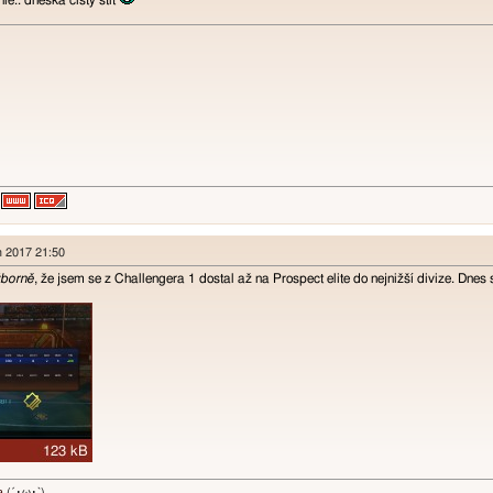
nie.. dneska cisty stit
n 2017 21:50
ýborně
, že jsem se z Challengera 1 dostal až na Prospect elite do nejnižší divize. Dnes
a
(´･ω･`)