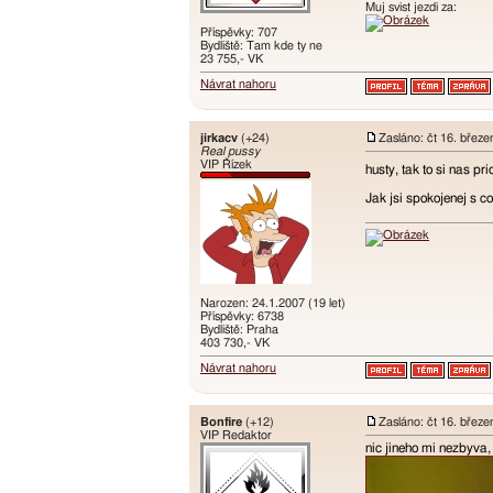
Muj svist jezdi za:
Příspěvky: 707
Bydliště: Tam kde ty ne
23 755,- VK
Návrat nahoru
jirkacv
(+24)
Zasláno: čt 16. břez
Real pussy
VIP Řízek
husty, tak to si nas p
Jak jsi spokojenej s c
Narozen: 24.1.2007 (19 let)
Příspěvky: 6738
Bydliště: Praha
403 730,- VK
Návrat nahoru
Bonfire
(+12)
Zasláno: čt 16. břez
VIP Redaktor
nic jineho mi nezbyva