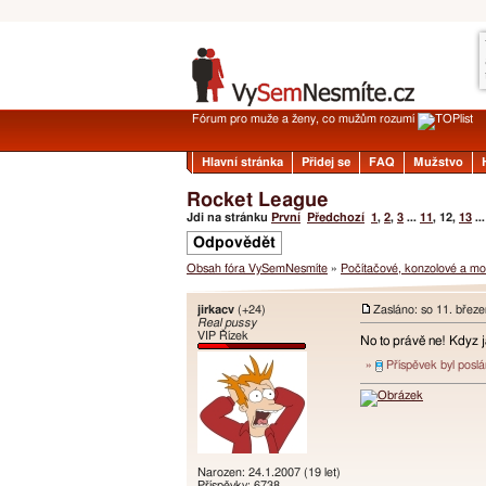
Fórum pro muže a ženy, co mužům rozumí
Hlavní stránka
Přidej se
FAQ
Mužstvo
Rocket League
Jdi na stránku
První
Předchozí
1
,
2
,
3
...
11
,
12
,
13
..
Odpovědět
Obsah fóra VySemNesmíte
»
Počítačové, konzolové a mob
jirkacv
(+24)
Zasláno: so 11. břez
Real pussy
VIP Řízek
No to právě ne! Kdyz ja
»
Příspěvek byl posl
Narozen: 24.1.2007 (19 let)
Příspěvky: 6738