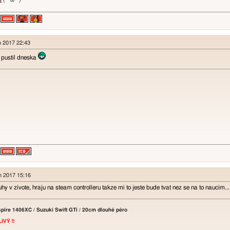
n 2017 22:43
y pustil dneska
en 2017 15:16
hy v zivote, hraju na steam controlleru takze mi to jeste bude tvat nez se na to naucim...
pire 1406XC / Suzuki Swift GTi / 20cm dlouhé péro
VÝ !!