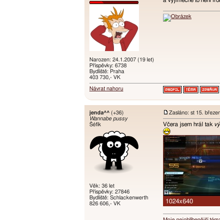
a vyjimecne to neni iro
Narozen: 24.1.2007 (19 let)
Příspěvky: 6738
Bydliště: Praha
403 730,- VK
Návrat nahoru
jenda^^
(+36)
Zasláno: st 15. březe
Wannabe pussy
Včera jsem hrál tak
v
Šéfík
Věk: 36 let
Příspěvky: 27846
Bydliště: Schlackenwerth
826 606,- VK
Moje nejoblíbenější tém