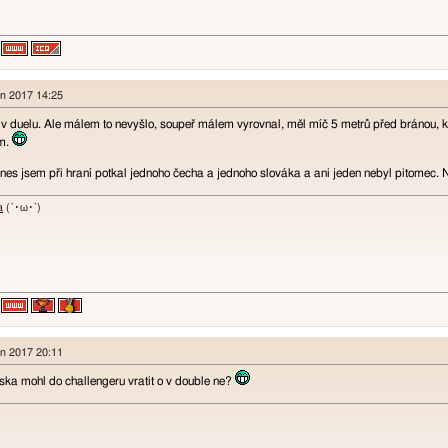
en 2017 14:25
 v duelu. Ale málem to nevyšlo, soupeř málem vyrovnal, měl míč 5 metrů před bránou, 
ím.
 Dnes jsem při hraní potkal jednoho čecha a jednoho slováka a ani jeden nebyl pitomec.
a
(´･ω･`)
en 2017 20:11
ska mohl do challengeru vratit o v double ne?