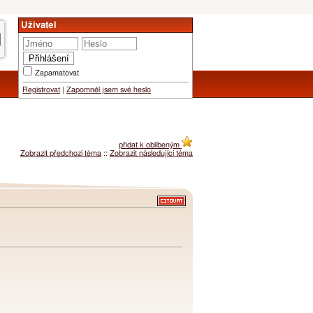
Uživatel
Zapamatovat
Registrovat
|
Zapomněl jsem své heslo
přidat k oblíbeným
Zobrazit předchozí téma
::
Zobrazit následující téma