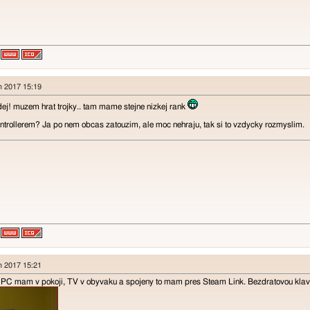
en 2017 15:19
ridej! muzem hrat trojky.. tam mame stejne nizkej rank
ontrollerem? Ja po nem obcas zatouzim, ale moc nehraju, tak si to vzdycky rozmyslim.
en 2017 15:21
, PC mam v pokoji, TV v obyvaku a spojeny to mam pres Steam Link. Bezdratovou klaves