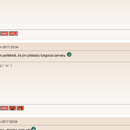
en 2017 23:34
k perfektně, že jim přestaly fungovat servery.
a
(´･ω･`)
en 2017 00:04