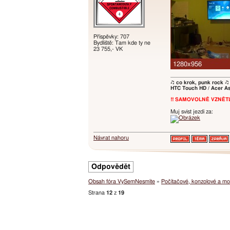
Příspěvky: 707
Bydliště: Tam kde ty ne
23 755,- VK
♫ co krok, punk rock ♫
HTC Touch HD / Acer As
!! SAMOVOLNĚ VZNĚTLI
Muj svist jezdi za:
Návrat nahoru
Odpovědět
Obsah fóra VySemNesmíte
»
Počítačové, konzolové a mob
Strana
12
z
19