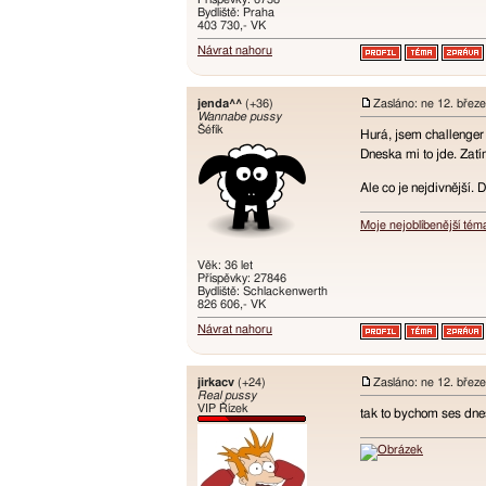
Bydliště: Praha
403 730,- VK
Návrat nahoru
jenda^^
(+36)
Zasláno: ne 12. břez
Wannabe pussy
Šéfík
Hurá, jsem challenger
Dneska mi to jde. Zat
Ale co je nejdivnější.
Moje nejoblíbenější tém
Věk: 36 let
Příspěvky: 27846
Bydliště: Schlackenwerth
826 606,- VK
Návrat nahoru
jirkacv
(+24)
Zasláno: ne 12. břez
Real pussy
VIP Řízek
tak to bychom ses dne