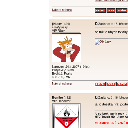
Návrat nahoru
jirkacv
(+24)
Zasláno: st 15. březe
Real pussy
VIP Řízek
no tak to abych to tak
Narozen: 24.1.2007 (19 let)
Příspěvky: 6738
Bydliště: Praha
403 730,- VK
Návrat nahoru
Bonfire
(+12)
Zasláno: čt 16. břez
VIP Redaktor
ja to dneska hral podru
♫ co krok, punk rock ♫
HTC Touch HD / Acer As
!! SAMOVOLNĚ VZNĚTLI