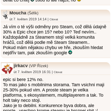
delat co chtej
Jsou to ale hajzli, no
Moucha
(Šéfík)
út 7. květen 2019 14:14 |
Citovat
Já vím o té výši odměny pro Steam, což dělá údajně
30% a Epic chce jen 15? nebo 10? Teď nevím..
Každopádně za Steamem stojí velká komunita
hráčů, což dělá podle mě Steam Steamem..
Pokud mám nějakou chybu ve hře, zkouším hledat
nejdřív tam, pak zkouším google
jirkacv
(VIP Řízek)
út 7. květen 2019 16:31 |
Citovat
epic si bere 12% no.
To mas jako s mobilnima storama. Tam vsichni maji
25-30% pokud vim. A proste steam je velka
platforma, s ekosystemem, multiplayerem a tak. To
holt taky neco stoji.
Jako je to debilni. Konkurence byva dobra, ale
proste.. vsechno krome steamu je hroznej shit :/