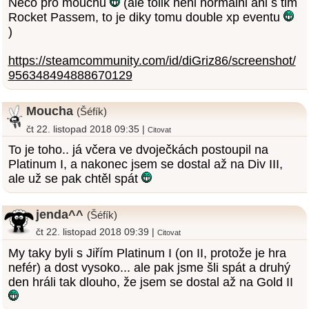
Neco pro mouchu
(ale tolik neni normalni ani s tim
Rocket Passem, to je diky tomu double xp eventu
)
https://steamcommunity.com/id/diGriz86/screenshot/
956348494888670129
Moucha
(Šéfík)
čt 22. listopad 2018 09:35 |
Citovat
To je toho.. já včera ve dvoječkách postoupil na
Platinum I, a nakonec jsem se dostal až na Div III,
ale už se pak chtěl spát
jenda^^
(Šéfík)
čt 22. listopad 2018 09:39 |
Citovat
My taky byli s Jiřím Platinum I (on II, protože je hra
nefér) a dost vysoko... ale pak jsme šli spát a druhý
den hráli tak dlouho, že jsem se dostal až na Gold II