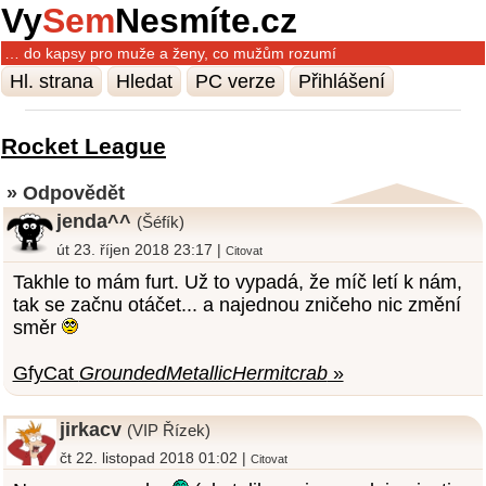
Vy
Sem
Nesmíte.cz
… do kapsy pro muže a ženy, co mužům rozumí
Hl. strana
Hledat
PC verze
Přihlášení
Rocket League
» Odpovědět
jenda^^
(Šéfík)
út 23. říjen 2018 23:17 |
Citovat
Takhle to mám furt. Už to vypadá, že míč letí k nám,
tak se začnu otáčet... a najednou zničeho nic změní
směr
GfyCat
GroundedMetallicHermitcrab
»
jirkacv
(VIP Řízek)
čt 22. listopad 2018 01:02 |
Citovat