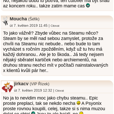
No, nejakou dobu to potrva, ten cutover ma byt snad
az koncem roku.. takze zatim mame cas
Moucha
(Šéfík)
út 7. květen 2019 11:45 |
Citovat
To jako vážně? Zbyde vůbec na Steamu něco?
Steam by se měl nad sebou zamyslet, protože za
chvíli na Steamu nic nebude.. nebo bude to tam
vycházet s ročním zpožděním, když už tu hru má
každý dohranou.. Ale je to škoda.. Já tedy nejsem
nějaký sběratel kartiček nebo archiementů, na
druhou stranu nechci mít v počítači nainstalovaných
x klientů kvůli pár her..
jirkacv
(VIP Řízek)
út 7. květen 2019 12:32 |
Citovat
No ja to nevidim moc jako chybu steamu.. Epic
proste preplaci, tak se nekdo necha
A Psyonix
proste rovnou koupili, celej, takze si s nima muzou