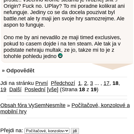
Origin? Fuck no. UPlay? To mi poradne kolikrat ani
nefunguje. Jediny co se da docela pouzivat byl
battle.net ale ty maji jen svoje hry samozrejme. Ale
aspon to funguje.
Ono me by ani nevadilo ze maji timed exclusives,
pokud to casem dojde i na ten steam. Ale tak ja v
podstate nehraju multak, ze jo, takze mi to je z
tohohle pohledu jedno
» Odpovědět
Jdi na stránku
První
Předchozí
1
,
2
,
3
... ,
17
,
18
,
19
Další
Poslední
[
vše
] (Strana
18
z
19
)
Obsah fóra VySemNesmíte
»
Počítačové, konzolové a
mobilní hry
Přejdi na: