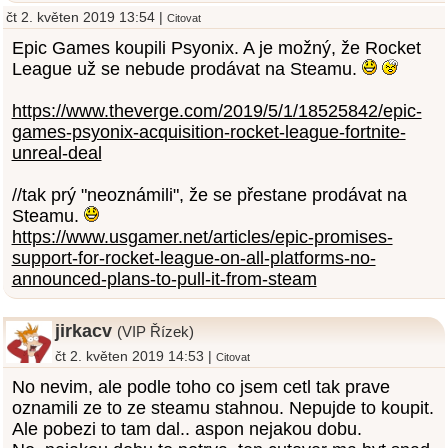
čt 2. květen 2019 13:54 |
Citovat
Epic Games koupili Psyonix. A je možný, že Rocket
League už se nebude prodávat na Steamu.
https://www.theverge.com/2019/5/1/18525842/epic-
games-psyonix-acquisition-rocket-league-fortnite-
unreal-deal
//tak prý "neoznámili", že se přestane prodávat na
Steamu.
https://www.usgamer.net/articles/epic-promises-
support-for-rocket-league-on-all-platforms-no-
announced-plans-to-pull-it-from-steam
jirkacv
(VIP Řízek)
čt 2. květen 2019 14:53 |
Citovat
No nevim, ale podle toho co jsem cetl tak prave
oznamili ze to ze steamu stahnou. Nepujde to koupit.
Ale pobezi to tam dal.. aspon nejakou dobu.