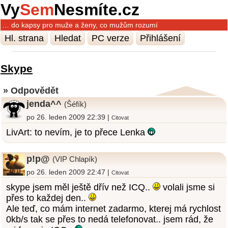
Vy
Sem
Nesmíte.cz
… do kapsy pro muže a ženy, co mužům rozumí
Hl. strana
Hledat
PC verze
Přihlášení
Skype
» Odpovědět
jenda^^
(Šéfík)
po 26. leden 2009 22:39 |
Citovat
LivArt: to nevím, je to přece Lenka
p!p@
(VIP Chlapík)
po 26. leden 2009 22:47 |
Citovat
skype jsem měl ještě dřív než ICQ..
volali jsme si
přes to každej den..
Ale teď, co mám internet zadarmo, kterej má rychlost
0kb/s tak se přes to nedá telefonovat.. jsem rád, že