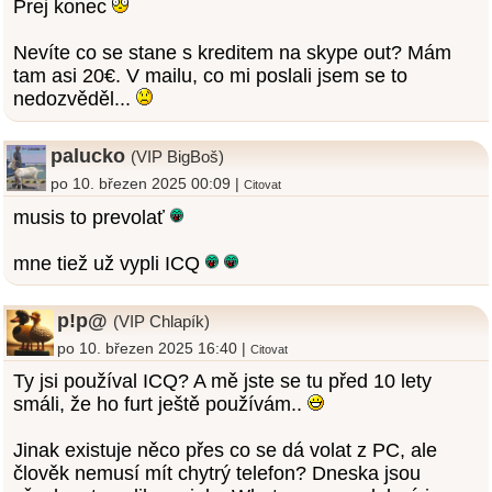
Prej konec
Nevíte co se stane s kreditem na skype out? Mám
tam asi 20€. V mailu, co mi poslali jsem se to
nedozvěděl...
palucko
(VIP BigBoš)
po 10. březen 2025 00:09 |
Citovat
musis to prevolať
mne tiež už vypli ICQ
p!p@
(VIP Chlapík)
po 10. březen 2025 16:40 |
Citovat
Ty jsi používal ICQ? A mě jste se tu před 10 lety
smáli, že ho furt ještě používám..
Jinak existuje něco přes co se dá volat z PC, ale
člověk nemusí mít chytrý telefon? Dneska jsou