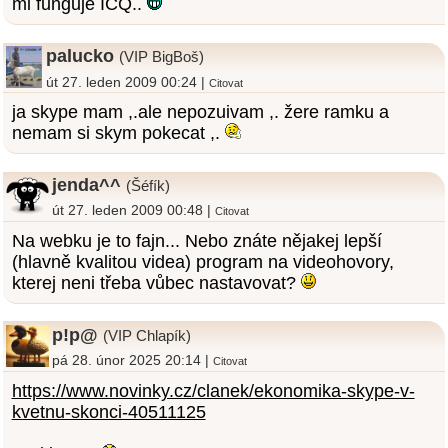
mi funguje ICQ..
palucko
(VIP BigBoš)
út 27. leden 2009 00:24 |
Citovat
ja skype mam ,.ale nepozuivam ,. žere ramku a
nemam si skym pokecat ,.
jenda^^
(Šéfík)
út 27. leden 2009 00:48 |
Citovat
Na webku je to fajn... Nebo znáte nějakej lepší
(hlavně kvalitou videa) program na videohovory,
kterej neni třeba vůbec nastavovat?
p!p@
(VIP Chlapík)
pá 28. únor 2025 20:14 |
Citovat
https://www.novinky.cz/clanek/ekonomika-skype-v-
kvetnu-skonci-40511125