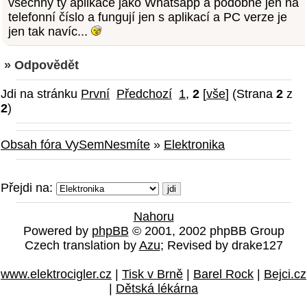
všechny ty aplikace jako Whatsapp a podobné jen na
telefonní číslo a fungují jen s aplikací a PC verze je
jen tak navíc...
» Odpovědět
Jdi na stránku
První
Předchozí
1
,
2
[
vše
] (Strana
2
z
2
)
Obsah fóra VySemNesmíte
»
Elektronika
Přejdi na:
Nahoru
Powered by
phpBB
© 2001, 2002 phpBB Group
Czech translation by
Azu
; Revised by drake127
www.elektrocigler.cz
|
Tisk v Brně
|
Barel Rock
|
Bejci.cz
|
Dětská lékárna