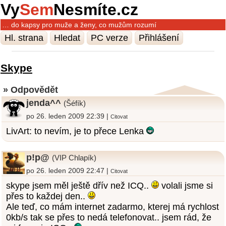
Vy
Sem
Nesmíte.cz
… do kapsy pro muže a ženy, co mužům rozumí
Hl. strana
Hledat
PC verze
Přihlášení
Skype
» Odpovědět
jenda^^
(Šéfík)
po 26. leden 2009 22:39 |
Citovat
LivArt: to nevím, je to přece Lenka
p!p@
(VIP Chlapík)
po 26. leden 2009 22:47 |
Citovat
skype jsem měl ještě dřív než ICQ..
volali jsme si
přes to každej den..
Ale teď, co mám internet zadarmo, kterej má rychlost
0kb/s tak se přes to nedá telefonovat.. jsem rád, že