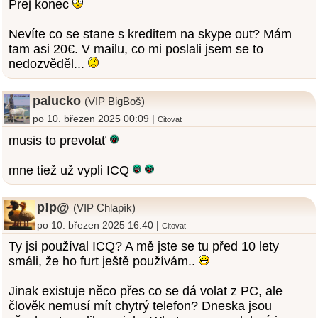
Prej konec
Nevíte co se stane s kreditem na skype out? Mám
tam asi 20€. V mailu, co mi poslali jsem se to
nedozvěděl...
palucko
(VIP BigBoš)
po 10. březen 2025 00:09 |
Citovat
musis to prevolať
mne tiež už vypli ICQ
p!p@
(VIP Chlapík)
po 10. březen 2025 16:40 |
Citovat
Ty jsi používal ICQ? A mě jste se tu před 10 lety
smáli, že ho furt ještě používám..
Jinak existuje něco přes co se dá volat z PC, ale
člověk nemusí mít chytrý telefon? Dneska jsou