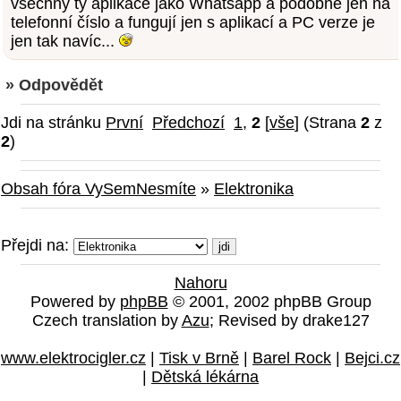
všechny ty aplikace jako Whatsapp a podobné jen na
telefonní číslo a fungují jen s aplikací a PC verze je
jen tak navíc...
» Odpovědět
Jdi na stránku
První
Předchozí
1
,
2
[
vše
] (Strana
2
z
2
)
Obsah fóra VySemNesmíte
»
Elektronika
Přejdi na:
Nahoru
Powered by
phpBB
© 2001, 2002 phpBB Group
Czech translation by
Azu
; Revised by drake127
www.elektrocigler.cz
|
Tisk v Brně
|
Barel Rock
|
Bejci.cz
|
Dětská lékárna