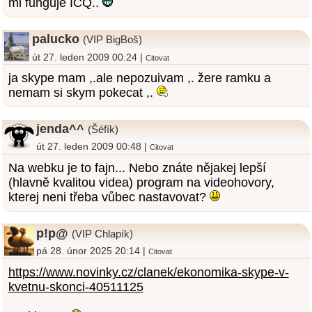
mi funguje ICQ..
palucko
(VIP BigBoš)
út 27. leden 2009 00:24 |
Citovat
ja skype mam ,.ale nepozuivam ,. žere ramku a
nemam si skym pokecat ,.
jenda^^
(Šéfík)
út 27. leden 2009 00:48 |
Citovat
Na webku je to fajn... Nebo znáte nějakej lepší
(hlavně kvalitou videa) program na videohovory,
kterej neni třeba vůbec nastavovat?
p!p@
(VIP Chlapík)
pá 28. únor 2025 20:14 |
Citovat
https://www.novinky.cz/clanek/ekonomika-skype-v-
kvetnu-skonci-40511125