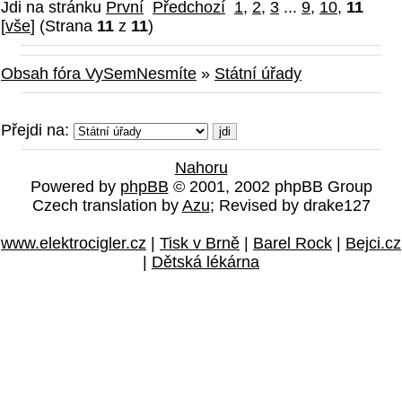
Jdi na stránku
První
Předchozí
1
,
2
,
3
...
9
,
10
,
11
[
vše
] (Strana
11
z
11
)
Obsah fóra VySemNesmíte
»
Státní úřady
Přejdi na:
Nahoru
Powered by
phpBB
© 2001, 2002 phpBB Group
Czech translation by
Azu
; Revised by drake127
www.elektrocigler.cz
|
Tisk v Brně
|
Barel Rock
|
Bejci.cz
|
Dětská lékárna