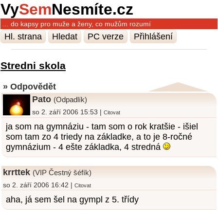
Vy
Sem
Nesmíte.cz
… do kapsy pro muže a ženy, co mužům rozumí
Hl. strana
Hledat
PC verze
Přihlášení
Stredni skola
» Odpovědět
Pato
(Odpadlík)
so 2. září 2006 15:53 |
Citovat
ja som na gymnáziu - tam som o rok kratšie - išiel
som tam zo 4 triedy na základke, a to je 8-ročné
gymnázium - 4 ešte základka, 4 stredná
krrttek
(VIP Čestný šéfík)
so 2. září 2006 16:42 |
Citovat
aha, já sem šel na gympl z 5. třídy