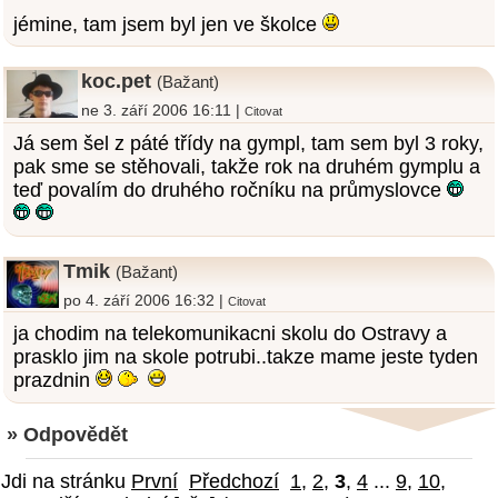
jémine, tam jsem byl jen ve školce
koc.pet
(Bažant)
ne 3. září 2006 16:11 |
Citovat
Já sem šel z páté třídy na gympl, tam sem byl 3 roky,
pak sme se stěhovali, takže rok na druhém gymplu a
teď povalím do druhého ročníku na průmyslovce
Tmik
(Bažant)
po 4. září 2006 16:32 |
Citovat
ja chodim na telekomunikacni skolu do Ostravy a
prasklo jim na skole potrubi..takze mame jeste tyden
prazdnin
» Odpovědět
Jdi na stránku
První
Předchozí
1
,
2
,
3
,
4
...
9
,
10
,