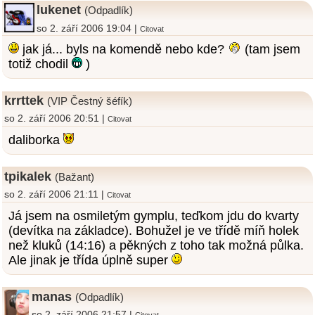
lukenet
(Odpadlík)
so 2. září 2006 19:04 |
Citovat
jak já... byls na komendě nebo kde?
(tam jsem
totiž chodil
)
krrttek
(VIP Čestný šéfík)
so 2. září 2006 20:51 |
Citovat
daliborka
tpikalek
(Bažant)
so 2. září 2006 21:11 |
Citovat
Já jsem na osmiletým gymplu, teďkom jdu do kvarty
(devítka na základce). Bohužel je ve třídě míň holek
než kluků (14:16) a pěkných z toho tak možná půlka.
Ale jinak je třída úplně super
manas
(Odpadlík)
so 2. září 2006 21:57 |