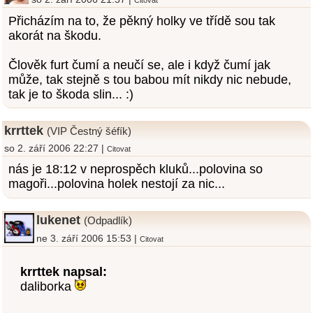
Citovat
Přicházím na to, že pěkný holky ve třídě sou tak
akorát na škodu.
Člověk furt čumí a neučí se, ale i když čumí jak
může, tak stejně s tou babou mít nikdy nic nebude,
tak je to škoda slin... :)
krrttek
(VIP Čestný šéfík)
so 2. září 2006 22:27 |
Citovat
nás je 18:12 v neprospěch kluků...polovina so
magoři...polovina holek nestojí za nic...
lukenet
(Odpadlík)
ne 3. září 2006 15:53 |
Citovat
krrttek napsal:
daliborka