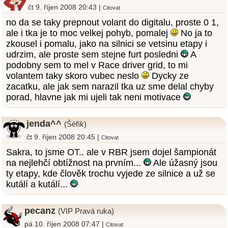
čt 9. říjen 2008 20:43 |
Citovat
no da se taky prepnout volant do digitalu, proste 0 1,
ale i tka je to moc velkej pohyb, pomalej
No ja to
zkousel i pomalu, jako na silnici se vetsinu etapy i
udrzim, ale proste sem stejne furt posledni
A
podobny sem to mel v Race driver grid, to mi
volantem taky skoro vubec neslo
Dycky ze
zacatku, ale jak sem narazil tka uz sme delal chyby
porad, hlavne jak mi ujeli tak neni motivace
jenda^^
(Šéfík)
čt 9. říjen 2008 20:45 |
Citovat
Sakra, to jsme OT.. ale v RBR jsem dojel šampionát
na nejlehčí obtížnost na prvním...
Ale úžasný jsou
ty etapy, kde člověk trochu vyjede ze silnice a už se
kutálí a kutálí...
pecanz
(VIP Pravá ruka)
pá 10. říjen 2008 07:47 |
Citovat