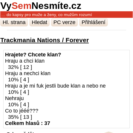
Vy
Sem
Nesmíte.cz
… do kapsy pro muže a ženy, co mužům rozumí
Hl. strana
Hledat
PC verze
Přihlášení
Trackmania Nations / Forever
Hrajete? Chcete klan?
Hraju a chci klan
32% [ 12 ]
Hraju a nechci klan
10% [ 4 ]
Hraju a je mi fuk jestli bude klan a nebo ne
10% [ 4 ]
Nehraju
10% [ 4 ]
Co to jééé???
35% [ 13 ]
Celkem hlasů : 37