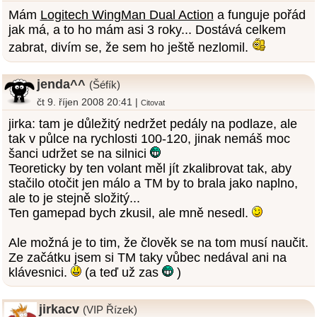
Mám
Logitech WingMan Dual Action
a funguje pořád
jak má, a to ho mám asi 3 roky... Dostává celkem
zabrat, divím se, že sem ho ještě nezlomil.
jenda^^
(Šéfík)
čt 9. říjen 2008 20:41 |
Citovat
jirka: tam je důležitý nedržet pedály na podlaze, ale
tak v půlce na rychlosti 100-120, jinak nemáš moc
šanci udržet se na silnici
Teoreticky by ten volant měl jít zkalibrovat tak, aby
stačilo otočit jen málo a TM by to brala jako naplno,
ale to je stejně složitý...
Ten gamepad bych zkusil, ale mně nesedl.
Ale možná je to tim, že člověk se na tom musí naučit.
Ze začátku jsem si TM taky vůbec nedával ani na
klávesnici.
(a teď už zas
)
jirkacv
(VIP Řízek)