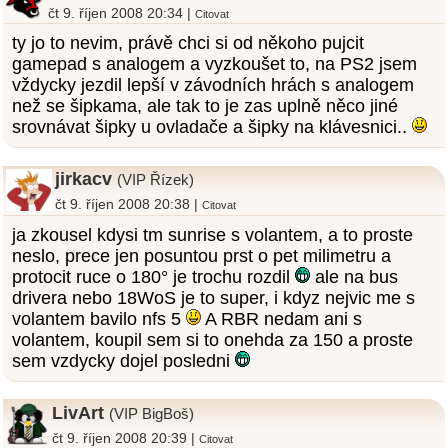
čt 9. říjen 2008 20:34 |
Citovat
ty jo to nevim, právě chci si od někoho pujcit
gamepad s analogem a vyzkoušet to, na PS2 jsem
vždycky jezdil lepší v závodních hrách s analogem
než se šipkama, ale tak to je zas uplně něco jiné
srovnávat šipky u ovladače a šipky na klávesnici..
jirkacv
(VIP Řízek)
čt 9. říjen 2008 20:38 |
Citovat
ja zkousel kdysi tm sunrise s volantem, a to proste
neslo, prece jen posuntou prst o pet milimetru a
protocit ruce o 180° je trochu rozdil
ale na bus
drivera nebo 18WoS je to super, i kdyz nejvic me s
volantem bavilo nfs 5
A RBR nedam ani s
volantem, koupil sem si to onehda za 150 a proste
sem vzdycky dojel posledni
LivArt
(VIP BigBoš)
čt 9. říjen 2008 20:39 |
Citovat