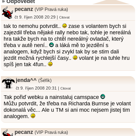
» Odpovědět
pecanz
(VIP Pravá ruka)
čt 9. říjen 2008 20:29 |
Citovat
tak to nemohu potvrdit..
zase s volantem bych si
zajezdil třeba nějaké rally nebo tak, tohle je nereálná
hra takže bych na to chtěl nereálný ovladač, který
třeba v autě není..
a láká mě to jezdění s
analogem, když bych si zvykl tak by se stim dali
jezdit možná rychlejší časy..
volant je na tuhle hru
spíš jen tak 4fun..
jenda^^
(Šéfík)
čt 9. říjen 2008 20:31 |
Citovat
Tak pořiď webku a nainstaluj camspace
Můžu potvrdit, že třeba na Richarda Burnse je volant
dokonalá věc... Ale u TM si ani moc nejsem jistej tim
analogem.
pecanz
(VIP Pravá ruka)