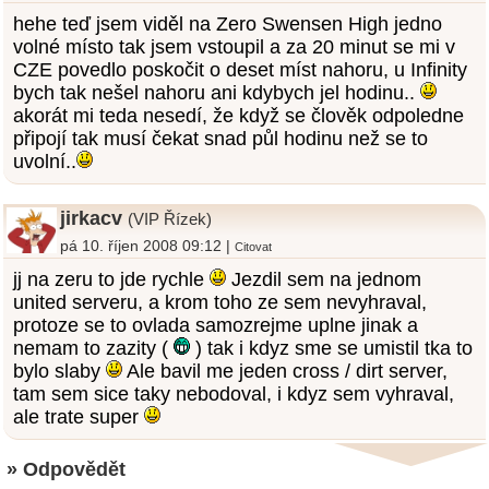
hehe teď jsem viděl na Zero Swensen High jedno
volné místo tak jsem vstoupil a za 20 minut se mi v
CZE povedlo poskočit o deset míst nahoru, u Infinity
bych tak nešel nahoru ani kdybych jel hodinu..
akorát mi teda nesedí, že když se člověk odpoledne
připojí tak musí čekat snad půl hodinu než se to
uvolní..
jirkacv
(VIP Řízek)
pá 10. říjen 2008 09:12 |
Citovat
jj na zeru to jde rychle
Jezdil sem na jednom
united serveru, a krom toho ze sem nevyhraval,
protoze se to ovlada samozrejme uplne jinak a
nemam to zazity (
) tak i kdyz sme se umistil tka to
bylo slaby
Ale bavil me jeden cross / dirt server,
tam sem sice taky nebodoval, i kdyz sem vyhraval,
ale trate super
» Odpovědět