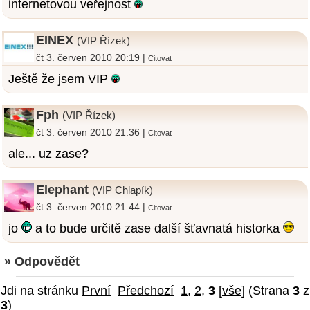
internetovou veřejnost
EINEX
(VIP Řízek)
čt 3. červen 2010 20:19 |
Citovat
Ještě že jsem VIP
Fph
(VIP Řízek)
čt 3. červen 2010 21:36 |
Citovat
ale... uz zase?
Elephant
(VIP Chlapík)
čt 3. červen 2010 21:44 |
Citovat
jo
a to bude určitě zase další šťavnatá historka
» Odpovědět
Jdi na stránku
První
Předchozí
1
,
2
,
3
[
vše
] (Strana
3
z
3
)