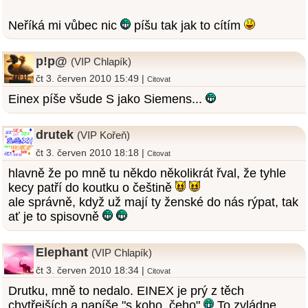
Neříká mi vůbec nic
píšu tak jak to cítím
p!p@
(VIP Chlapík)
čt 3. červen 2010 15:49 |
Citovat
Einex píše všude S jako Siemens...
drutek
(VIP Kořeň)
čt 3. červen 2010 18:18 |
Citovat
hlavně že po mně tu někdo několikrát řval, že tyhle
kecy patří do koutku o češtině
ale správně, když už mají ty ženské do nás rýpat, tak
ať je to spisovně
Elephant
(VIP Chlapík)
čt 3. červen 2010 18:34 |
Citovat
Drutku, mně to nedalo. EINEX je prý z těch
chytřejších a napíše "s koho, čeho"
To zvládne