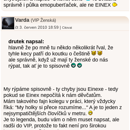
správně i půlka emopuberťaček, ale ne EINEX
Varda
(VIP Ženská)
čt 3. červen 2010 18:59 |
Citovat
drutek napsal:
hlavně že po mně tu někdo několikrát řval, že
tyhle kecy patří do koutku o češtině
ale správně, když už mají ty ženské do nás
rýpat, tak ať je to spisovně
My rýpáme spisovně - ty chyby jsou Einexe - tedy
pokud se Einex nepočítá k nám děvčatům.
Mám takového fajn kolegu v práci, který vždycky
říká: "My holky si přece rozumíme..." A je to jeden z
nejsympatičtějších človíčků v metru.
Je to legenda, budu vám o něm muset napsat, ale
radši do VIP, protože to fakt není pro širokou