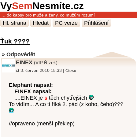
Vy
Sem
Nesmíte.cz
… do kapsy pro muže a ženy, co mužům rozumí
Hl. strana
Hledat
PC verze
Přihlášení
Ťuk ????
» Odpovědět
EINEX
(VIP Řízek)
čt 3. červen 2010 15:33 |
Citovat
Elephant napsal:
EINEX napsal:
....EINEX je
s
těch chytřejších
To vidím... A co ti říká 2. pád (z koho, čeho)???
//opraveno (menší překlep)