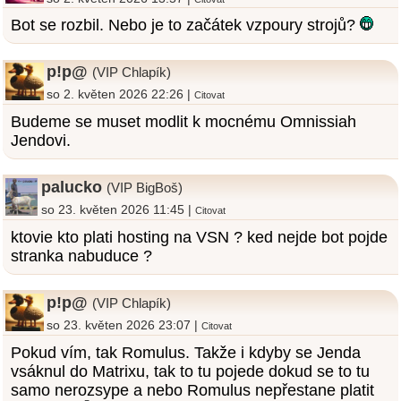
Bot se rozbil. Nebo je to začátek vzpoury strojů?
p!p@
(VIP Chlapík)
so 2. květen 2026 22:26 |
Citovat
Budeme se muset modlit k mocnému Omnissiah
Jendovi.
palucko
(VIP BigBoš)
so 23. květen 2026 11:45 |
Citovat
ktovie kto plati hosting na VSN ? ked nejde bot pojde
stranka nabuduce ?
p!p@
(VIP Chlapík)
so 23. květen 2026 23:07 |
Citovat
Pokud vím, tak Romulus. Takže i kdyby se Jenda
vsáknul do Matrixu, tak to tu pojede dokud se to tu
samo nerozsype a nebo Romulus nepřestane platit