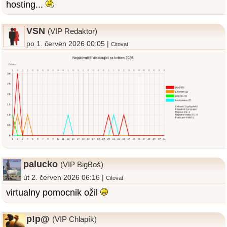
hosting...
VSN
(VIP Redaktor)
po 1. červen 2026 00:05 |
Citovat
palucko
(VIP BigBoš)
út 2. červen 2026 06:16 |
Citovat
virtualny pomocnik ožil
p!p@
(VIP Chlapík)