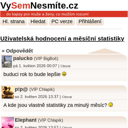
Vy
Sem
Nesmíte.cz
… do kapsy pro muže a ženy, co mužům rozumí
Hl. strana
Hledat
PC verze
Přihlášení
Uživatelská hodnocení a měsíční statistiky
» Odpovědět
palucko
(VIP BigBoš)
pá 1. květen 2026 00:07 |
Citovat
buduci rok to bude lepšie
p!p@
(VIP Chlapík)
so 2. květen 2026 13:37 |
Citovat
A kde jsou vlastně statistiky za minulý měsíc?
Elephant
(VIP Chlapík)
so 2. květen 2026 13:57 |
Citovat