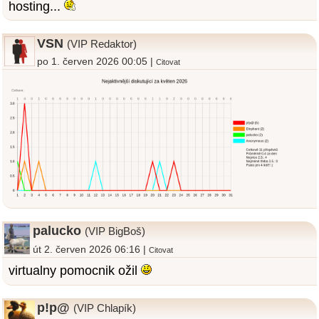
hosting...
VSN
(VIP Redaktor)
po 1. červen 2026 00:05 |
Citovat
palucko
(VIP BigBoš)
út 2. červen 2026 06:16 |
Citovat
virtualny pomocnik ožil
p!p@
(VIP Chlapík)