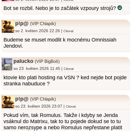
Bot se rozbil. Nebo je to začátek vzpoury strojů?
p!p@
(VIP Chlapík)
so 2. květen 2026 22:26 |
Citovat
Budeme se muset modlit k mocnému Omnissiah
Jendovi.
palucko
(VIP BigBoš)
so 23. květen 2026 11:45 |
Citovat
ktovie kto plati hosting na VSN ? ked nejde bot pojde
stranka nabuduce ?
p!p@
(VIP Chlapík)
so 23. květen 2026 23:07 |
Citovat
Pokud vím, tak Romulus. Takže i kdyby se Jenda
vsáknul do Matrixu, tak to tu pojede dokud se to tu
samo nerozsype a nebo Romulus nepřestane platit