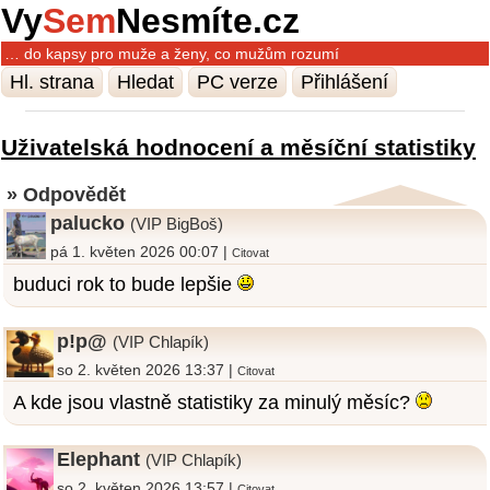
Vy
Sem
Nesmíte.cz
… do kapsy pro muže a ženy, co mužům rozumí
Hl. strana
Hledat
PC verze
Přihlášení
Uživatelská hodnocení a měsíční statistiky
» Odpovědět
palucko
(VIP BigBoš)
pá 1. květen 2026 00:07 |
Citovat
buduci rok to bude lepšie
p!p@
(VIP Chlapík)
so 2. květen 2026 13:37 |
Citovat
A kde jsou vlastně statistiky za minulý měsíc?
Elephant
(VIP Chlapík)
so 2. květen 2026 13:57 |
Citovat