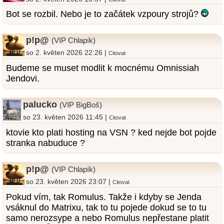
Bot se rozbil. Nebo je to začátek vzpoury strojů?
p!p@
(VIP Chlapík)
so 2. květen 2026 22:26 |
Citovat
Budeme se muset modlit k mocnému Omnissiah
Jendovi.
palucko
(VIP BigBoš)
so 23. květen 2026 11:45 |
Citovat
ktovie kto plati hosting na VSN ? ked nejde bot pojde
stranka nabuduce ?
p!p@
(VIP Chlapík)
so 23. květen 2026 23:07 |
Citovat
Pokud vím, tak Romulus. Takže i kdyby se Jenda
vsáknul do Matrixu, tak to tu pojede dokud se to tu
samo nerozsype a nebo Romulus nepřestane platit