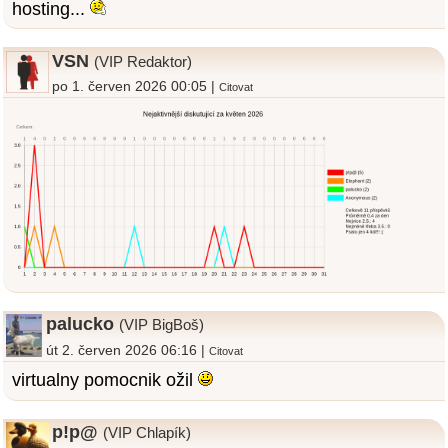
hosting...
VSN
(VIP Redaktor)
po 1. červen 2026 00:05 |
Citovat
palucko
(VIP BigBoš)
út 2. červen 2026 06:16 |
Citovat
virtualny pomocnik ožil
p!p@
(VIP Chlapík)