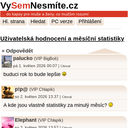
Vy
Sem
Nesmíte.cz
… do kapsy pro muže a ženy, co mužům rozumí
Hl. strana
Hledat
PC verze
Přihlášení
Uživatelská hodnocení a měsíční statistiky
» Odpovědět
palucko
(VIP BigBoš)
pá 1. květen 2026 00:07 |
Citovat
buduci rok to bude lepšie
p!p@
(VIP Chlapík)
so 2. květen 2026 13:37 |
Citovat
A kde jsou vlastně statistiky za minulý měsíc?
Elephant
(VIP Chlapík)
so 2. květen 2026 13:57 |
Citovat