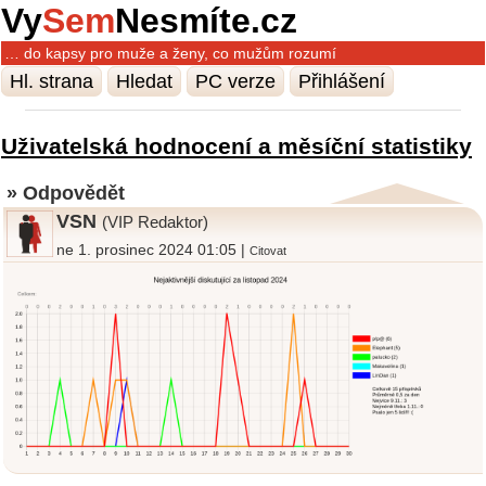
Vy
Sem
Nesmíte.cz
… do kapsy pro muže a ženy, co mužům rozumí
Hl. strana
Hledat
PC verze
Přihlášení
Uživatelská hodnocení a měsíční statistiky
» Odpovědět
VSN
(VIP Redaktor)
ne 1. prosinec 2024 01:05 |
Citovat