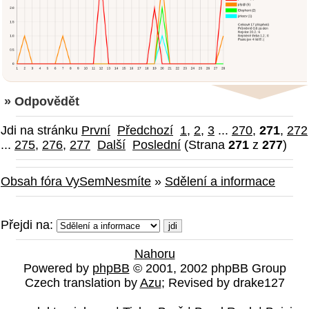
» Odpovědět
Jdi na stránku
První
Předchozí
1
,
2
,
3
...
270
,
271
,
272
...
275
,
276
,
277
Další
Poslední
(Strana
271
z
277
)
Obsah fóra VySemNesmíte
»
Sdělení a informace
Přejdi na:
Nahoru
Powered by
phpBB
© 2001, 2002 phpBB Group
Czech translation by
Azu
; Revised by drake127