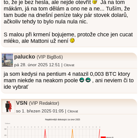
to, že je bez hesla, ale nejde otevřít
Já na tom
mákám, já na tom dělám a ono ne a ne... Tuším, že
tam bude na dnešní peníze taky pár stovek dolarů,
ačkoliv tehdy to bylo nula nula nic.
S malou při krmení bojujeme, protože chce jen cucat
mléko, ale Mattoni už není
palucko
(VIP BigBoš)
pá 28. únor 2025 12:51 |
Citovat
ja som kedysi na pentium 4 natazil 0,003 BTC ktory
mam niekde na neakom poole
, ani neviem či to
ide vybrať
VSN
(VIP Redaktor)
so 1. březen 2025 01:05 |
Citovat