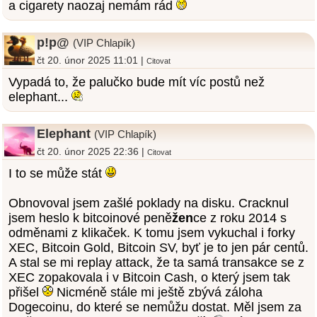
a cigarety naozaj nemám rád
p!p@
(VIP Chlapík)
čt 20. únor 2025 11:01 |
Citovat
Vypadá to, že palučko bude mít víc postů než
elephant...
Elephant
(VIP Chlapík)
čt 20. únor 2025 22:36 |
Citovat
I to se může stát
Obnovoval jsem zašlé poklady na disku. Cracknul
jsem heslo k bitcoinové peně
žen
ce z roku 2014 s
odměnami z klikaček. K tomu jsem vykuchal i forky
XEC, Bitcoin Gold, Bitcoin SV, byť je to jen pár centů.
A stal se mi replay attack, že ta samá transakce se z
XEC zopakovala i v Bitcoin Cash, o který jsem tak
přišel
Nicméně stále mi ještě zbývá záloha
Dogecoinu, do které se nemůžu dostat. Měl jsem za