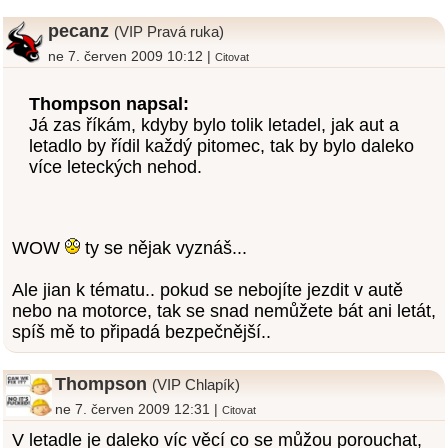
pecanz
(VIP Pravá ruka)
ne 7. červen 2009 10:12 |
Citovat
Thompson napsal:
Já zas říkám, kdyby bylo tolik letadel, jak aut a
letadlo by řídil každý pitomec, tak by bylo daleko
více leteckých nehod.
WOW
ty se nějak vyznáš...
Ale jian k tématu.. pokud se nebojíte jezdit v autě
nebo na motorce, tak se snad nemůžete bát ani letát,
spíš mě to připadá bezpečnější..
Thompson
(VIP Chlapík)
ne 7. červen 2009 12:31 |
Citovat
V letadle je daleko víc věcí co se můžou porouchat,