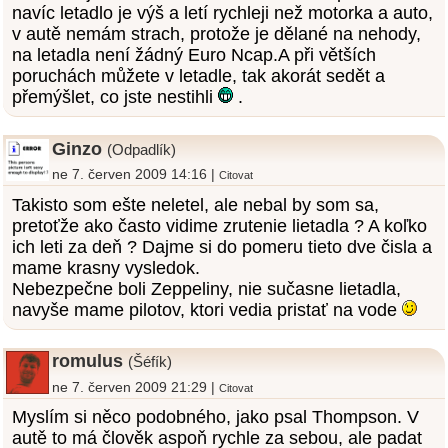
navíc letadlo je výš a letí rychleji než motorka a auto,
v autě nemám strach, protože je dělané na nehody,
na letadla není žádný Euro Ncap.A při větších
poruchách můžete v letadle, tak akorát sedět a
přemýšlet, co jste nestihli
.
Ginzo
(Odpadlík)
ne 7. červen 2009 14:16 |
Citovat
Takisto som ešte neletel, ale nebal by som sa,
pretoťže ako často vidime zrutenie lietadla ? A koľko
ich leti za deň ? Dajme si do pomeru tieto dve čisla a
mame krasny vysledok.
Nebezpečne boli Zeppeliny, nie sučasne lietadla,
navyše mame pilotov, ktori vedia pristať na vode
romulus
(Šéfík)
ne 7. červen 2009 21:29 |
Citovat
Myslím si něco podobného, jako psal Thompson. V
autě to má člověk aspoň rychle za sebou, ale padat