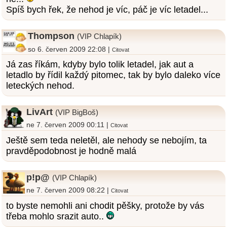
Spíš bych řek, že nehod je víc, páč je víc letadel...
Thompson
(VIP Chlapík)
so 6. červen 2009 22:08 |
Citovat
Já zas říkám, kdyby bylo tolik letadel, jak aut a
letadlo by řídil každý pitomec, tak by bylo daleko více
leteckých nehod.
LivArt
(VIP BigBoš)
ne 7. červen 2009 00:11 |
Citovat
Ještě sem teda neletěl, ale nehody se nebojím, ta
pravděpodobnost je hodně malá
p!p@
(VIP Chlapík)
ne 7. červen 2009 08:22 |
Citovat
to byste nemohli ani chodit pěšky, protože by vás
třeba mohlo srazit auto..