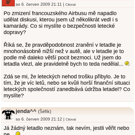
so 6. červen 2009 21:11 |
Citovat
Po zmizení francouzského Airbusu mě napadlo
udělat diskusi, kterou jsem už několikrát vedl i s
kamarády. Co si myslíte o bezpečnosti letecké
dopravy?
Říká se, že pravděpodobnost zranění v letadle je
mnohonásobně nižší než v autě, ale v letadle je to
podle mě daleko větší pocit bezmoci. Už jsem do
letadla vlezl, ale pravidelně bych to teda nedělal...
Zdá se mi, že leteckých nehod trošku přibylo. Je to
tím, že je víc letů, nebo se kvůli horší finanční situaci
leteckých společností zanedbává údržba letadel? Co
myslíte?
jenda^^
(Šéfík)
so 6. červen 2009 21:12 |
Citovat
Já žádný letadlo neznám, tak nevím, jestli věřit nebo
ne...