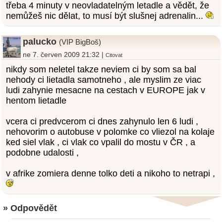
třeba 4 minuty v neovladatelným letadle a vědět, že
nemůžeš nic dělat, to musí být slušnej adrenalin...
palucko
(VIP BigBoš)
ne 7. červen 2009 21:32 |
Citovat
nikdy som neletel takze neviem ci by som sa bal
nehody ci lietadla samotneho , ale myslim ze viac
ludi zahynie mesacne na cestach v EUROPE jak v
hentom lietadle
vcera ci predvcerom ci dnes zahynulo len 6 ludi ,
nehovorim o autobuse v polomke co vliezol na kolaje
ked siel vlak , ci vlak co vpalil do mostu v ČR , a
podobne udalosti ,
v afrike zomiera denne tolko deti a nikoho to netrapi ,
» Odpovědět