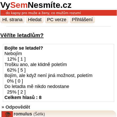
Vy
Sem
Nesmíte.cz
… do kapsy pro muže a ženy, co mužům rozumí
Hl. strana
Hledat
PC verze
Přihlášení
Věříte letadlům?
Bojíte se letadel?
Nebojím
12% [ 1 ]
Trošku ano, ale klidně poletím
62% [ 5 ]
Bojím, ale když není jiná možnost, poletím
0% [ 0 ]
Do letadla mě nikdo nedostane
25% [ 2 ]
Celkem hlasů : 8
» Odpovědět
romulus
(Šéfík)