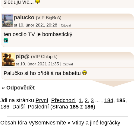
sleduju víc...
palucko
(VIP BigBoš)
st 10. únor 2021 20:28 |
Citovat
ten oscilo TV je bombastický
p!p@
(VIP Chlapík)
st 10. únor 2021 21:35 |
Citovat
Palučko si ho přidělá na babettu
» Odpovědět
Jdi na stránku
První
Předchozí
1
,
2
,
3
... ,
184
,
185
,
186
Další
Poslední
(Strana
185
z
186
)
Obsah fóra VySemNesmíte
»
Vtipy a jiné legrácky