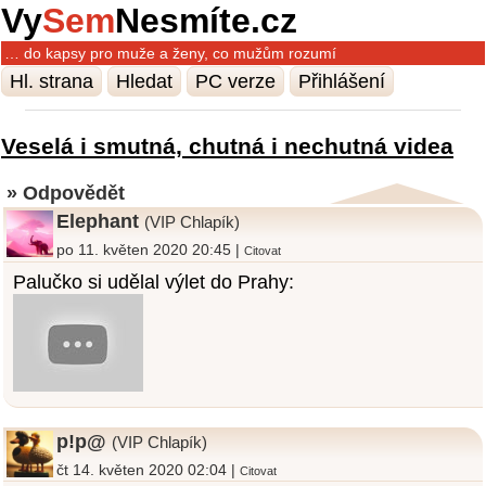
Vy
Sem
Nesmíte.cz
… do kapsy pro muže a ženy, co mužům rozumí
Hl. strana
Hledat
PC verze
Přihlášení
Veselá i smutná, chutná i nechutná videa
» Odpovědět
Elephant
(VIP Chlapík)
po 11. květen 2020 20:45 |
Citovat
Palučko si udělal výlet do Prahy:
p!p@
(VIP Chlapík)
čt 14. květen 2020 02:04 |
Citovat