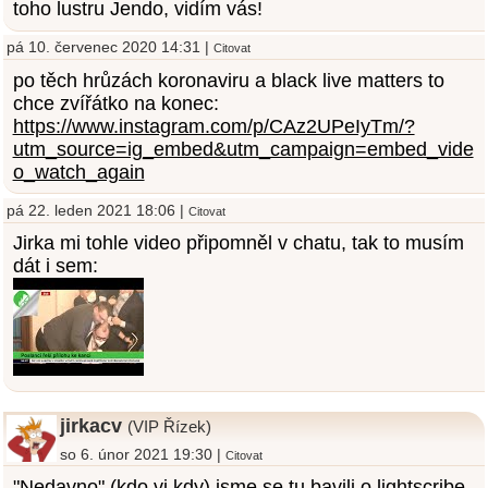
toho lustru Jendo, vidím vás!
pá 10. červenec 2020 14:31 |
Citovat
po těch hrůzách koronaviru a black live matters to
chce zvířátko na konec:
https://www.instagram.com/p/CAz2UPeIyTm/?
utm_source=ig_embed&utm_campaign=embed_vide
o_watch_again
pá 22. leden 2021 18:06 |
Citovat
Jirka mi tohle video připomněl v chatu, tak to musím
dát i sem:
jirkacv
(VIP Řízek)
so 6. únor 2021 19:30 |
Citovat
"Nedavno" (kdo vi kdy) jsme se tu bavili o lightscribe.