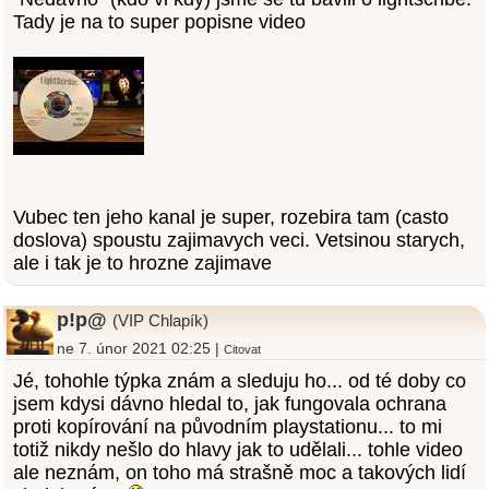
Tady je na to super popisne video
Vubec ten jeho kanal je super, rozebira tam (casto
doslova) spoustu zajimavych veci. Vetsinou starych,
ale i tak je to hrozne zajimave
p!p@
(VIP Chlapík)
ne 7. únor 2021 02:25 |
Citovat
Jé, tohohle týpka znám a sleduju ho... od té doby co
jsem kdysi dávno hledal to, jak fungovala ochrana
proti kopírování na původním playstationu... to mi
totiž nikdy nešlo do hlavy jak to udělali... tohle video
ale neznám, on toho má strašně moc a takových lidí