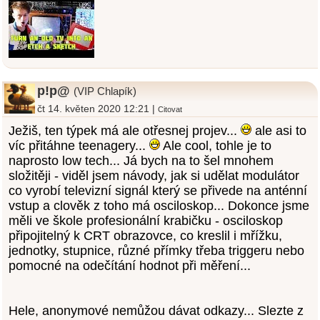
p!p@
(VIP Chlapík)
čt 14. květen 2020 12:21 |
Citovat
Ježiš, ten týpek má ale otřesnej projev...
ale asi to
víc přitáhne teenagery...
Ale cool, tohle je to
naprosto low tech... Já bych na to šel mnohem
složitěji - viděl jsem návody, jak si udělat modulátor
co vyrobí televizní signál který se přivede na anténní
vstup a clověk z toho má osciloskop... Dokonce jsme
měli ve škole profesionální krabičku - osciloskop
připojitelný k CRT obrazovce, co kreslil i mřížku,
jednotky, stupnice, různé přímky třeba triggeru nebo
pomocné na odečítání hodnot při měření...
Hele, anonymové nemůžou dávat odkazy... Slezte z