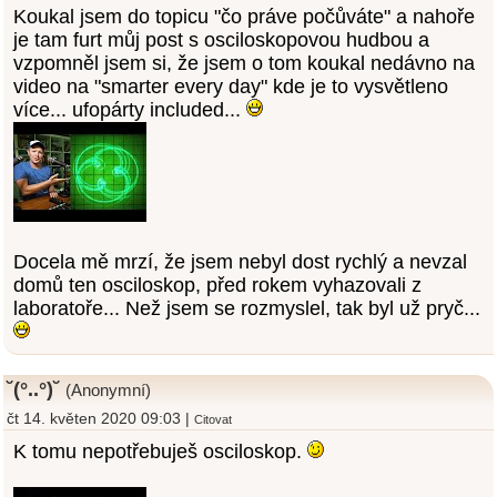
Koukal jsem do topicu "čo práve počůváte" a nahoře
je tam furt můj post s osciloskopovou hudbou a
vzpomněl jsem si, že jsem o tom koukal nedávno na
video na "smarter every day" kde je to vysvětleno
více... ufopárty included...
Docela mě mrzí, že jsem nebyl dost rychlý a nevzal
domů ten osciloskop, před rokem vyhazovali z
laboratoře... Než jsem se rozmyslel, tak byl už pryč...
˘(°..°)˘
(Anonymní)
čt 14. květen 2020 09:03 |
Citovat
K tomu nepotřebuješ osciloskop.