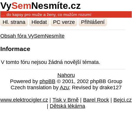
Vy
Sem
Nesmíte.cz
… do kapsy pro muže a ženy, co mužům rozumí
Hl. strana
Hledat
PC verze
Přihlášení
Obsah fóra VySemNesmíte
Informace
V tomto fóru nejsou žádná novější témata.
Nahoru
Powered by
phpBB
© 2001, 2002 phpBB Group
Czech translation by
Azu
; Revised by drake127
www.elektrocigler.cz
|
Tisk v Brně
|
Barel Rock
|
Bejci.cz
|
Dětská lékárna