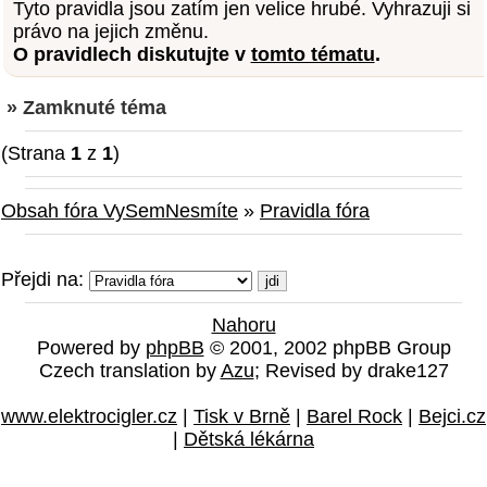
Tyto pravidla jsou zatím jen velice hrubé. Vyhrazuji si
právo na jejich změnu.
O pravidlech diskutujte v
tomto tématu
.
» Zamknuté téma
(Strana
1
z
1
)
Obsah fóra VySemNesmíte
»
Pravidla fóra
Přejdi na:
Nahoru
Powered by
phpBB
© 2001, 2002 phpBB Group
Czech translation by
Azu
; Revised by drake127
www.elektrocigler.cz
|
Tisk v Brně
|
Barel Rock
|
Bejci.cz
|
Dětská lékárna