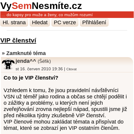
Vy
Sem
Nesmíte.cz
… do kapsy pro muže a ženy, co mužům rozumí
Hl. strana
Hledat
PC verze
Přihlášení
VIP členství
» Zamknuté téma
jenda^^
(Šéfík)
st 16. červen 2010 19:36 |
Citovat
Co to je VIP členství?
Vzhledem k tomu, že jsou pravidelní návštěvníci
VSN už téměř jako rodina a občas se chtějí podělit i
o zážitky a problémy, u kterých není jejich
zveřejňování zrovna nejlepší nápad, spustili jsme již
před několika týdny zkušebně VIP členství.
VIP členové mohou zakládat témata a přispívat do
témat, které se zobrazí jen VIP ostatním členům.