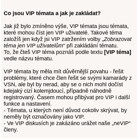
Co jsou VIP témata a jak je zakládat?
Jak již bylo zmíněno výše, VIP témata jsou témata,
které mohou číst jen VIP uživatelé. Takové téma
založíš jen když jsi VIP zatržením volby „
Zobrazovat
téma jen VIP uživatelům
“ při zakládání tématu.
To, že čteš VIP téma poznáš podle textu
[VIP téma]
vedle názvu tématu.
VIP témata by měla mít důvěrnější povahu - řešit
problémy, které chce člen řešit se svými kamarády z
VSN, ale byl by nerad, aby se o nich mohl dočíst
kdejaký cizí kolemjdoucí, případně náhodně
registrovaný. Časem mohou přibývat pro VIP i další
funkce a nastavení.
- Témata, u kterých není důvod cokoliv skrývat, by
neměly být označovány jako VIP.
- Ve VIP diskusích je zakázáno urážet naše „neVIP“
členy.