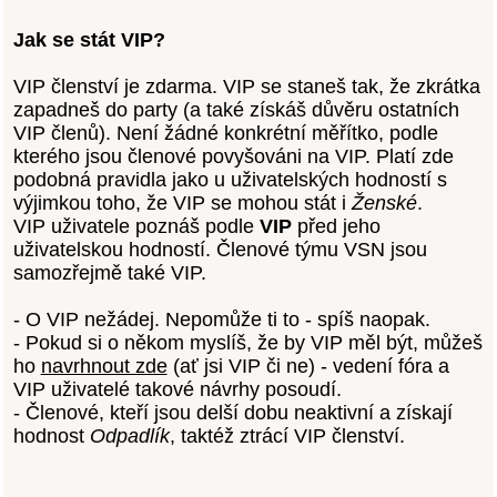
Jak se stát VIP?
VIP členství je zdarma. VIP se staneš tak, že zkrátka
zapadneš do party (a také získáš důvěru ostatních
VIP členů). Není žádné konkrétní měřítko, podle
kterého jsou členové povyšováni na VIP. Platí zde
podobná pravidla jako u uživatelských hodností s
výjimkou toho, že VIP se mohou stát i
Ženské
.
VIP uživatele poznáš podle
VIP
před jeho
uživatelskou hodností. Členové týmu VSN jsou
samozřejmě také VIP.
- O VIP nežádej. Nepomůže ti to - spíš naopak.
- Pokud si o někom myslíš, že by VIP měl být, můžeš
ho
navrhnout zde
(ať jsi VIP či ne) - vedení fóra a
VIP uživatelé takové návrhy posoudí.
- Členové, kteří jsou delší dobu neaktivní a získají
hodnost
Odpadlík
, taktéž ztrácí VIP členství.