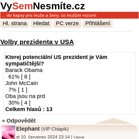
Vy
Sem
Nesmíte.cz
… do kapsy pro muže a ženy, co mužům rozumí
Hl. strana
Hledat
PC verze
Přihlášení
Volby prezidenta v USA
Kterej potenciální US prezident je Vám
sympatičtější?
Barack Obama
61% [ 8 ]
John McCain
7% [ 1 ]
Oba jsou na prd
30% [ 4 ]
Celkem hlasů : 13
» Odpovědět
Elephant
(VIP Chlapík)
st 10. červenec 2024 23:14 |
Citovat