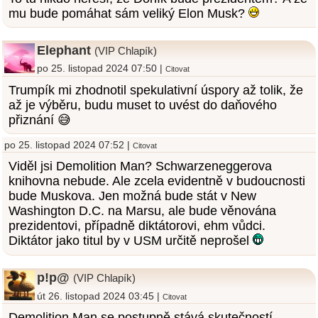
mu bude pomáhat sám veliký Elon Musk?
Elephant
(VIP Chlapík)
po 25. listopad 2024 07:50 |
Citovat
Trumpík mi zhodnotil spekulativní úspory až tolik, že
až je výběru, budu muset to uvést do daňového
přiznání 😅
po 25. listopad 2024 07:52 |
Citovat
Viděl jsi Demolition Man? Schwarzeneggerova
knihovna nebude. Ale zcela evidentně v budoucnosti
bude Muskova. Jen možná bude stát v New
Washington D.C. na Marsu, ale bude věnována
prezidentovi, případně diktátorovi, ehm vůdci.
Diktátor jako titul by v USM určitě neprošel
p!p@
(VIP Chlapík)
út 26. listopad 2024 03:45 |
Citovat
Demolition Man se postupně stává skutečností.