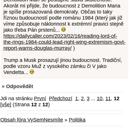
Akorát mi přijde, že budoucnost z Demolition Mana
je spíše prosazovaná demokraty. Občas to taky
říznou budoucností podle románu 1984 (který jak již
víme způsobuje náklonnost k extrémní pravici stejně
jako třeba Pán prstenů...
https://dailycaller.com/2023/02/16/reading-lord-of-
the-rings-1984-could-lead-right-wing-extremism-govt-
report-warns-douglas-murray/
)
Trump a Musk prosazují jinou budoucnost. Tradiční,
podle vzoru Muž z vysokého zámku či V jako
Vendetta...
» Odpovědět
Jdi na stránku
První
Předchozí
1
,
2
,
3
...
10
,
11
,
12
[
vše
] (Strana
12
z
12
)
Obsah fóra VySemNesmíte
»
Politika