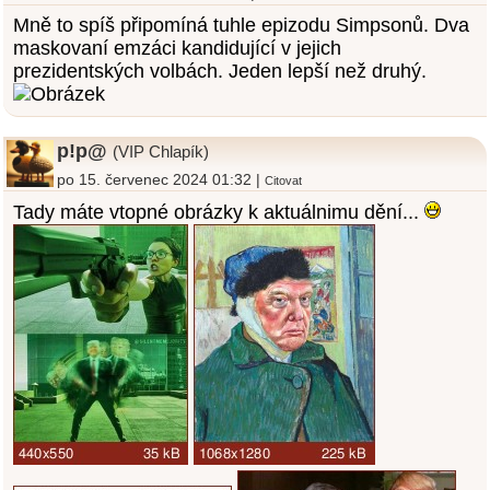
Mně to spíš připomíná tuhle epizodu Simpsonů. Dva
maskovaní emzáci kandidující v jejich
prezidentských volbách. Jeden lepší než druhý.
p!p@
(VIP Chlapík)
po 15. červenec 2024 01:32 |
Citovat
Tady máte vtopné obrázky k aktuálnimu dění...