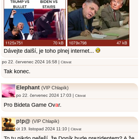
Dávejte další, je toho plnej internet...
po 22. červenec 2024 16:58 |
Citovat
Tak konec.
Elephant
(VIP Chlapík)
po 22. červenec 2024 17:03 |
Citovat
Pro Bideta Game Ov
a
r.
p!p@
(VIP Chlapík)
út 19. listopad 2024 11:10 |
Citovat
To tu nikdo neřeší, že Doník bude prezidentem? A že