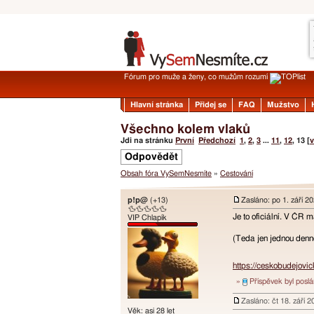
Fórum pro muže a ženy, co mužům rozumí
Hlavní stránka
Přidej se
FAQ
Mužstvo
Všechno kolem vlaků
Jdi na stránku
První
Předchozí
1
,
2
,
3
...
11
,
12
,
13
[
v
Odpovědět
Obsah fóra VySemNesmíte
»
Cestování
p!p@
(+13)
Zasláno: po 1. září 2
🦆🦆🦆🦆🦆
Je to oficiální. V ČR 
VIP Chlapík
(Teda jen jednou denn
https://ceskobudejovi
»
Příspěvek byl posl
Zasláno: čt 18. září 
Věk: asi 28 let