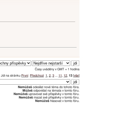
Časy uváděny v GMT + 1 hodina
Jdi na stránku
První
Předchozí
1
,
2
,
3
...
11
,
12
,
13
[
vše
]
Nemůžeš
odesílat nové téma do tohoto fóra.
Můžeš
odpovídat na témata v tomto fóru.
Nemůžeš
upravovat své příspěvky v tomto fóru.
Nemůžeš
mazat své příspěvky v tomto fóru.
Nemůžeš
hlasovat v tomto fóru.