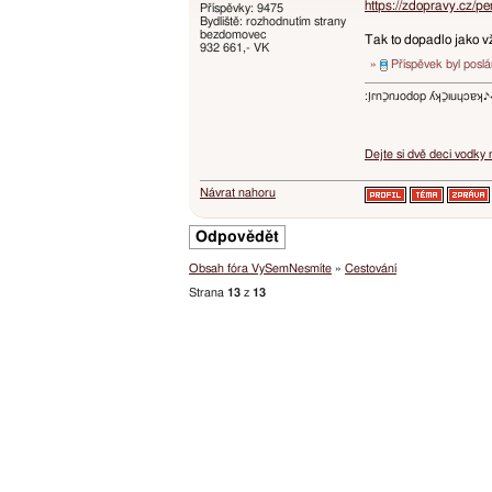
https://zdopravy.cz/p
Příspěvky: 9475
Bydliště: rozhodnutím strany
bezdomovec
Tak to dopadlo jako v
932 661,- VK
»
Příspěvek byl posl
:ו֥ɾnכַnɹodop ʎʞכַıuɥɔ
Dejte si dvě deci vodky
Návrat nahoru
Odpovědět
Obsah fóra VySemNesmíte
»
Cestování
Strana
13
z
13