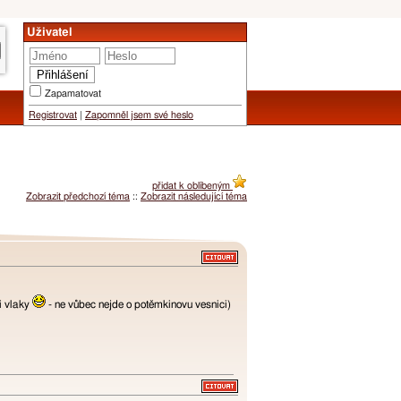
Uživatel
Zapamatovat
Registrovat
|
Zapomněl jsem své heslo
přidat k oblíbeným
Zobrazit předchozí téma
::
Zobrazit následující téma
i vlaky
- ne vůbec nejde o potěmkinovu vesnici)