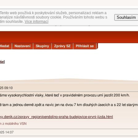
Tento web používá k poskytování služeb, personalizaci reklam a
Souhlasím
analýze návštěvnosti soubory cookie. Používáním tohoto webu s
tím souhlasíte.
Vice informací
Hledat
Nastavení
Skupiny
Zprávy SZ
Přihlásit se
še
]
025 09:10
máme vysokorychlostní vlaky, které teď v pravidelném provozu umí jezdit 200 km/h.
ě tam a jednou denně zpět a navíc jen na dvou 7 km dlouhých úsecích a s 22 let starým
cky.denik.cz/zpravy_region/pendolino-praha-budejovice-prvni-jizda.html
án z mobilního VSN
2025 14:07