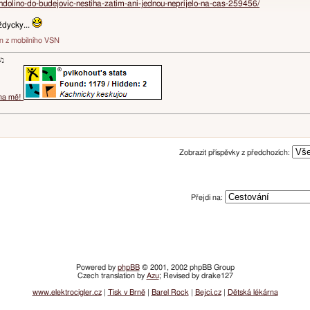
endolino-do-budejovic-nestiha-zatim-ani-jednou-neprijelo-na-cas-259456/
ždycky...
án z mobilního VSN
ɐʞ♪♫
 na mě!
Zobrazit příspěvky z předchozích:
Přejdi na:
Powered by
phpBB
© 2001, 2002 phpBB Group
Czech translation by
Azu
; Revised by drake127
www.elektrocigler.cz
|
Tisk v Brně
|
Barel Rock
|
Bejci.cz
|
Dětská lékárna