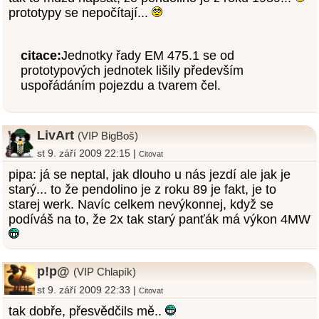
prototypy se nepočítají...
citace:
Jednotky řady EM 475.1 se od
prototypových jednotek lišily především
uspořádáním pojezdu a tvarem čel.
LivArt
(VIP BigBoš)
st 9. září 2009 22:15 |
Citovat
pipa: já se neptal, jak dlouho u nás jezdí ale jak je
starý... to že pendolino je z roku 89 je fakt, je to
starej werk. Navíc celkem nevýkonnej, když se
podíváš na to, že 2x tak starý panťák má výkon 4MW
p!p@
(VIP Chlapík)
st 9. září 2009 22:33 |
Citovat
tak dobře, přesvědčils mě..