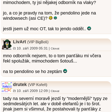
mimochodem, ty jsi nějakej odborník na vlaky?
jo, a co je pravdy na tom, že pendolino jede na
windowsech (asi CE)?
jestli jsem už moc OT, tak to jendo odděl..
LivArt
(VIP BigBoš)
čt 10. září 2009 05:31 |
Citovat
mno odborník nejsem, to o tom panťáku mi včera
řekl spolužák, mimochodem šotouš...
na to pendolino se ho zeptám
drutek
(VIP Kořeň)
čt 10. září 2009 12:09 |
Citovat
tady na severní moravě jezdí ty "modernější" typy ze
sedmdesátých let. ale v době elefantů je i to šrot.
jinak jsem si všimnul, že postahovali ty panťáky z