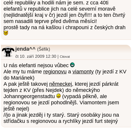
celé republiky a hodili nám je sem. z cca 40ti
elefantů v republice jich na celé severní moravě
(nejlidnatější kraj v čr) jezdí jen čtyři!!! a to ten čtvrtý
sem nasadili teprve před dvěma měsíci!
prostě tady na ná kašlou i chrapouni z českých drah
jenda^^
(Šéfík)
čt 10. září 2009 12:30 |
Citovat
U nás elefanti nejsou vůbec
Ale my tu máme
regionovu
a
viamonty
(ty jezdí z KV
do Mariánek)
A pak ještě takovej
německej
, kterej jezdí párkrát
tejden z KV (přes Nejdek) do německýho
Johanngeorgenstadtu
(vypadá pěkně, ale
regionovou se jezdí pohodlnějš. Viamontem jsem
ještě nejel)
//jo a jinak jezděj i ty starý. Starý osobáky jsou na
střídačku s regionovou a rychlíky jezdí furt stejný