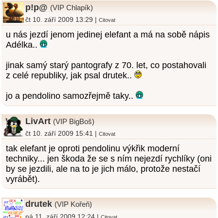
p!p@
(VIP Chlapík)
čt 10. září 2009 13:29 |
Citovat
u nás jezdí jenom jedinej elefant a má na sobě nápis
Adélka..
jinak samý starý pantografy z 70. let, co postahovali
z celé republiky, jak psal drutek..
jo a pendolino samozřejmě taky..
LivArt
(VIP BigBoš)
čt 10. září 2009 15:41 |
Citovat
tak elefant je oproti pendolinu výkřik moderní
techniky... jen škoda že se s ním nejezdí rychlíky (oni
by se jezdili, ale na to je jich málo, protože nestačí
vyrábět).
drutek
(VIP Kořeň)
pá 11. září 2009 12:24 |
Citovat