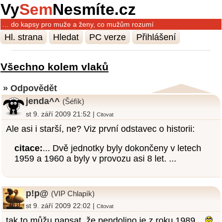
Vy
Sem
Nesmíte.cz
… do kapsy pro muže a ženy, co mužům rozumí
Hl. strana
Hledat
PC verze
Přihlášení
Všechno kolem vlaků
» Odpovědět
jenda^^
(Šéfík)
st 9. září 2009 21:52 |
Citovat
Ale asi i starší, ne? Viz první odstavec o historii:
citace:
... Dvě jednotky byly dokončeny v letech
1959 a 1960 a byly v provozu asi 8 let. ...
p!p@
(VIP Chlapík)
st 9. září 2009 22:02 |
Citovat
tak to můžu napsat, že pendolino je z roku 1989...