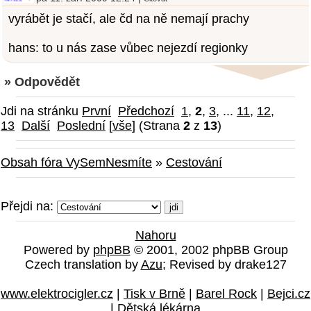
vyrábět je stačí, ale čd na ně nemají prachy
hans: to u nás zase vůbec nejezdí regionky
» Odpovědět
Jdi na stránku
První
Předchozí
1
,
2
,
3
, ...
11
,
12
,
13
Další
Poslední
[
vše
] (Strana
2
z
13
)
Obsah fóra VySemNesmíte
»
Cestování
Přejdi na:
Nahoru
Powered by
phpBB
© 2001, 2002 phpBB Group
Czech translation by
Azu
; Revised by drake127
www.elektrocigler.cz
|
Tisk v Brně
|
Barel Rock
|
Bejci.cz
|
Dětská lékárna