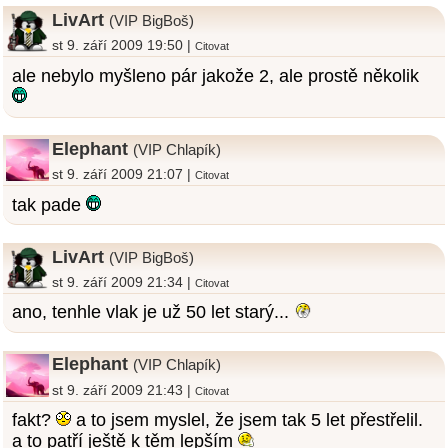
LivArt
(VIP BigBoš)
st 9. září 2009 19:50 |
Citovat
ale nebylo myšleno pár jakože 2, ale prostě několik
Elephant
(VIP Chlapík)
st 9. září 2009 21:07 |
Citovat
tak pade
LivArt
(VIP BigBoš)
st 9. září 2009 21:34 |
Citovat
ano, tenhle vlak je už 50 let starý...
Elephant
(VIP Chlapík)
st 9. září 2009 21:43 |
Citovat
fakt?
a to jsem myslel, že jsem tak 5 let přestřelil.
a to patří ještě k těm lepším