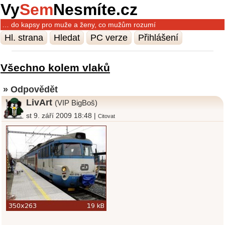
Vy
Sem
Nesmíte.cz
… do kapsy pro muže a ženy, co mužům rozumí
Hl. strana
Hledat
PC verze
Přihlášení
Všechno kolem vlaků
» Odpovědět
LivArt
(VIP BigBoš)
st 9. září 2009 18:48 |
Citovat