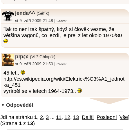
jenda^^
(Šéfík)
st 9. září 2009 21:48 |
Citovat
Tak to neni tak špatný, když si člověk vezme, že
většina vagonů, co jezdí, je prej z let okolo 1970/80
p!p@
(VIP Chlapík)
st 9. září 2009 21:50 |
Citovat
45 let..
http://cs.wikipedia.org/wiki/Elektrick%C3%A1_jednot
ka_451
vyráběl se v letech 1964-1973..
» Odpovědět
Jdi na stránku
1
,
2
,
3
...
11
,
12
,
13
Další
Poslední
[
vše
]
(Strana
1
z
13
)