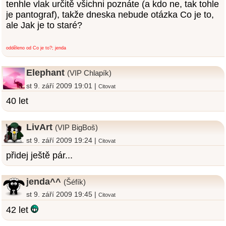
tenhle vlak určitě všichni poznáte (a kdo ne, tak tohle
je pantograf), takže dneska nebude otázka Co je to,
ale Jak je to staré?
odděleno od Co je to?; jenda
Elephant
(VIP Chlapík)
st 9. září 2009 19:01 |
Citovat
40 let
LivArt
(VIP BigBoš)
st 9. září 2009 19:24 |
Citovat
přidej ještě pár...
jenda^^
(Šéfík)
st 9. září 2009 19:45 |
Citovat
42 let