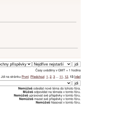
Časy uváděny v GMT + 1 hodina
Jdi na stránku
První
Předchozí
1
,
2
,
3
...
11
,
12
,
13
[
vše
]
Nemůžeš
odesílat nové téma do tohoto fóra.
Můžeš
odpovídat na témata v tomto fóru.
Nemůžeš
upravovat své příspěvky v tomto fóru.
Nemůžeš
mazat své příspěvky v tomto fóru.
Nemůžeš
hlasovat v tomto fóru.