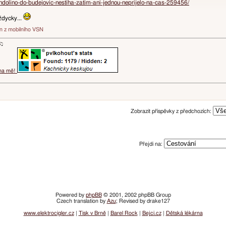
endolino-do-budejovic-nestiha-zatim-ani-jednou-neprijelo-na-cas-259456/
ždycky...
án z mobilního VSN
ɐʞ♪♫
 na mě!
Zobrazit příspěvky z předchozích:
Přejdi na:
Powered by
phpBB
© 2001, 2002 phpBB Group
Czech translation by
Azu
; Revised by drake127
www.elektrocigler.cz
|
Tisk v Brně
|
Barel Rock
|
Bejci.cz
|
Dětská lékárna