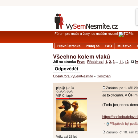
Fórum pro muže a ženy, co mužům rozumí
Hlavní stránka
Přidej se
FAQ
Mužstvo
Všechno kolem vlaků
Jdi na stránku
První
Předchozí
1
,
2
,
3
...
11
,
12
,
13
[
v
Odpovědět
Obsah fóra VySemNesmíte
»
Cestování
p!p@
(+13)
Zasláno: po 1. září 2
🦆🦆🦆🦆🦆
Je to oficiální. V ČR 
VIP Chlapík
(Teda jen jednou denn
https://ceskobudejovi
»
Příspěvek byl posl
Zasláno: čt 18. září 
Věk: asi 28 let