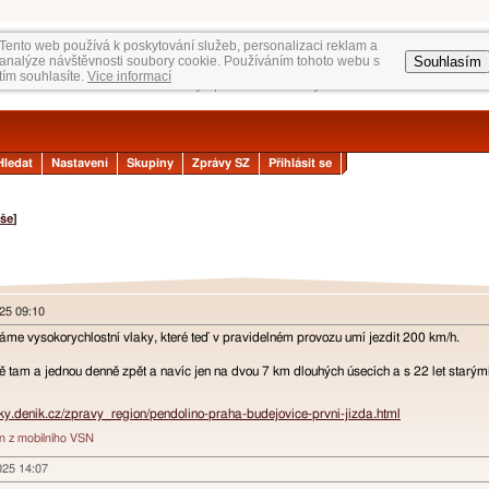
Tento web používá k poskytování služeb, personalizaci reklam a
Souhlasím
analýze návštěvnosti soubory cookie. Používáním tohoto webu s
tím souhlasíte.
Vice informací
Hledat
Nastavení
Skupiny
Zprávy SZ
Přihlásit se
še
]
025 09:10
máme vysokorychlostní vlaky, které teď v pravidelném provozu umí jezdit 200 km/h.
ě tam a jednou denně zpět a navíc jen na dvou 7 km dlouhých úsecích a s 22 let starým
cky.denik.cz/zpravy_region/pendolino-praha-budejovice-prvni-jizda.html
án z mobilního VSN
2025 14:07