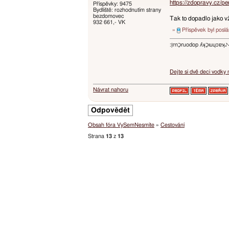
https://zdopravy.cz/p
Příspěvky: 9475
Bydliště: rozhodnutím strany
bezdomovec
Tak to dopadlo jako v
932 661,- VK
»
Příspěvek byl posl
:ו֥ɾnכַnɹodop ʎʞכַıuɥɔ
Dejte si dvě deci vodky
Návrat nahoru
Odpovědět
Obsah fóra VySemNesmíte
»
Cestování
Strana
13
z
13