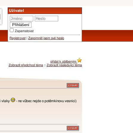
Uživatel
Zapamatovat
Registrovat
|
Zapomněl jsem své heslo
přidat k oblíbeným
Zobrazit předchozí téma
::
Zobrazit následující téma
i vlaky
- ne vůbec nejde o potěmkinovu vesnici)