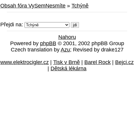
Obsah fóra VySemNesmíte
»
Tchýně
Přejdi na:
Nahoru
Powered by
phpBB
© 2001, 2002 phpBB Group
Czech translation by
Azu
; Revised by drake127
www.elektrocigler.cz
|
Tisk v Brně
|
Barel Rock
|
Bejci.cz
|
Dětská lékárna