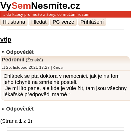
Vy
Sem
Nesmíte.cz
… do kapsy pro muže a ženy, co mužům rozumí
Hl. strana
Hledat
PC verze
Přihlášení
vtip
» Odpovědět
Pedromil
(Ženská)
čt 25. listopad 2021 17:27 |
Citovat
Chlápek se ptá doktora v nemocnici, jak je na tom
jeho tchyně na smrtelné posteli.
"Je mi líto pane, ale kde je vůle žít, tam jsou všechny
lékařské předpovědi marné."
» Odpovědět
(Strana
1
z
1
)