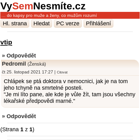
Vy
Sem
Nesmíte.cz
… do kapsy pro muže a ženy, co mužům rozumí
Hl. strana
Hledat
PC verze
Přihlášení
vtip
» Odpovědět
Pedromil
(Ženská)
čt 25. listopad 2021 17:27 |
Citovat
Chlápek se ptá doktora v nemocnici, jak je na tom
jeho tchyně na smrtelné posteli.
"Je mi líto pane, ale kde je vůle žít, tam jsou všechny
lékařské předpovědi marné."
» Odpovědět
(Strana
1
z
1
)