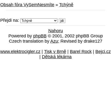
Obsah fóra VySemNesmíte
»
Tchýně
Přejdi na:
Nahoru
Powered by
phpBB
© 2001, 2002 phpBB Group
Czech translation by
Azu
; Revised by drake127
www.elektrocigler.cz
|
Tisk v Brně
|
Barel Rock
|
Bejci.cz
|
Dětská lékárna