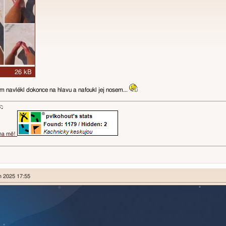
m navlékl dokonce na hlavu a nafoukl jej nosem...
ɐʞ♪♫
 na mě!
en 2025 17:55