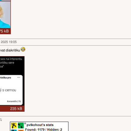
n 2025 19:05
ívat diakritiku
ɐʞ♪♫