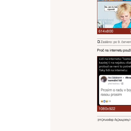
Zasláno: po 9. červe
Proč na internetu použ
:ו֥ɾnכַnɹodop ʎʞכַıuɥɔ