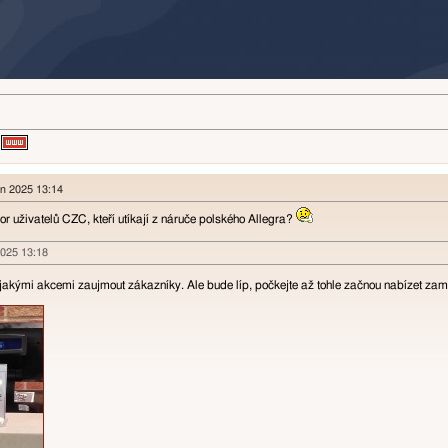
en 2025 13:14
r uživatelů CZC, kteří utíkají z náruče polského Allegra?
 2025 13:18
jakými akcemi zaujmout zákazníky. Ale bude líp, počkejte až tohle začnou nabízet zamě