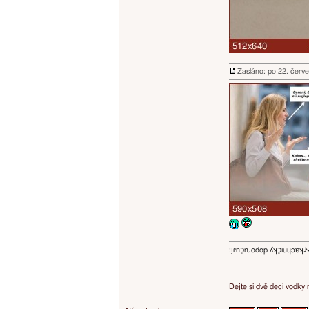
Zasláno: po 22. červ
:ו֥ɾnכַnɹodop ʎʞכַıuɥɔ
Dejte si dvě deci vodky