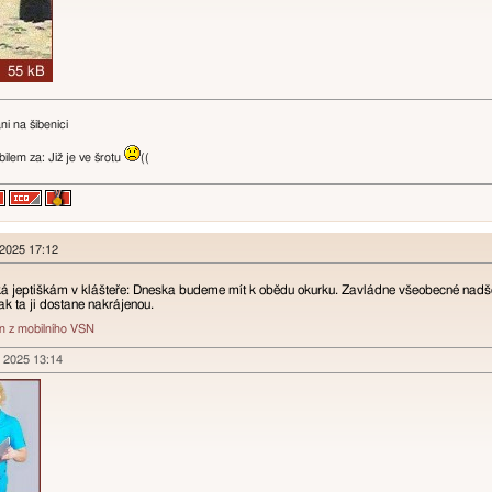
i na šibenici
lem za: Již je ve šrotu
((
 2025 17:12
á jeptiškám v klášteře: Dneska budeme mít k obědu okurku. Zavládne všeobecné nadše
ak ta ji dostane nakrájenou.
án z mobilního VSN
n 2025 13:14