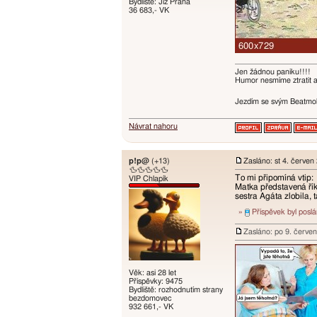
Bydliště: Již Praha
36 683,- VK
Jen žádnou paniku!!!!
Humor nesmíme ztratit an
Jezdím se svým Beatmobi
Návrat nahoru
p!p@
(+13)
Zasláno: st 4. červen
🦆🦆🦆🦆🦆
To mi připomíná vtip:
VIP Chlapík
Matka představená řík
sestra Agáta zlobila, t
»
Příspěvek byl posl
Zasláno: po 9. červe
Věk: asi 28 let
Příspěvky: 9475
Bydliště: rozhodnutím strany
bezdomovec
932 661,- VK