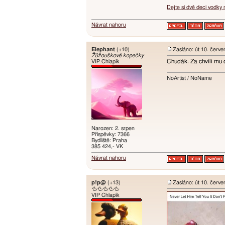
Dejte si dvě deci vodky
Návrat nahoru
Elephant
(+10)
Zasláno: út 10. červ
Žůžouškové kopečky
Chudák. Za chvíli mu 
VIP Chlapík
NoArtist / NoName
Narozen: 2. srpen
Příspěvky: 7366
Bydliště: Praha
385 424,- VK
Návrat nahoru
p!p@
(+13)
Zasláno: út 10. červ
🦆🦆🦆🦆🦆
VIP Chlapík