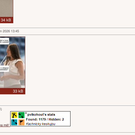
en 2026 13:45
ɐʞ♪♫
 na mě!