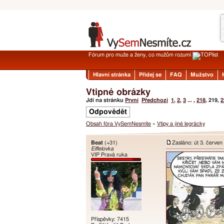
Fórum pro muže a ženy, co mužům rozumí
Hlavní stránka
Přidej se
FAQ
Mužstvo
Vtipné obrázky
Jdi na stránku
První
Předchozí
1
,
2
,
3
... ,
218
,
219
,
2
Odpovědět
Obsah fóra VySemNesmíte
»
Vtipy a jiné legrácky
Beat
(+31)
Zasláno: út 3. červen
Eiffelovka
VIP Pravá ruka
Příspěvky: 7415