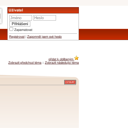
Uživatel
Zapamatovat
Registrovat
|
Zapomněl jsem své heslo
přidat k oblíbeným
Zobrazit předchozí téma
::
Zobrazit následující téma