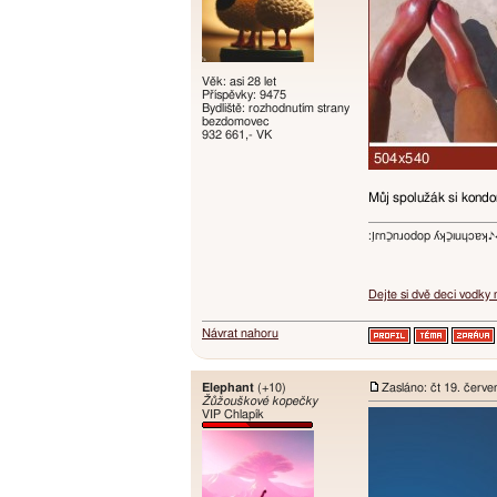
Věk: asi 28 let
Příspěvky: 9475
Bydliště: rozhodnutím strany
bezdomovec
932 661,- VK
Můj spolužák si kondo
:ו֥ɾnכַnɹodop ʎʞכַıuɥɔ
Dejte si dvě deci vodky
Návrat nahoru
Elephant
(+10)
Zasláno: čt 19. červ
Žůžouškové kopečky
VIP Chlapík