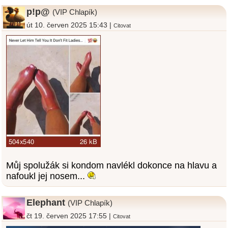
p!p@
(VIP Chlapík)
út 10. červen 2025 15:43 |
Citovat
Můj spolužák si kondom navlékl dokonce na hlavu a
nafoukl jej nosem...
Elephant
(VIP Chlapík)
čt 19. červen 2025 17:55 |
Citovat