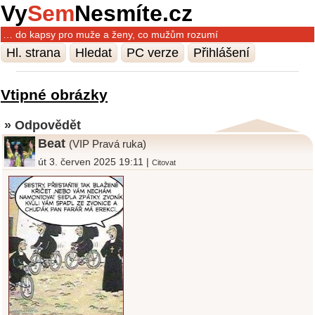
Vy
Sem
Nesmíte.cz
… do kapsy pro muže a ženy, co mužům rozumí
Hl. strana
Hledat
PC verze
Přihlášení
Vtipné obrázky
» Odpovědět
Beat
(VIP Pravá ruka)
út 3. červen 2025 19:11 |
Citovat