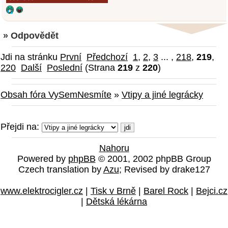
» Odpovědět
Jdi na stránku
První
Předchozí
1
,
2
,
3
... ,
218
,
219
,
220
Další
Poslední
(Strana
219
z
220
)
Obsah fóra VySemNesmíte
»
Vtipy a jiné legrácky
Přejdi na:
Nahoru
Powered by
phpBB
© 2001, 2002 phpBB Group
Czech translation by
Azu
; Revised by drake127
www.elektrocigler.cz
|
Tisk v Brně
|
Barel Rock
|
Bejci.cz
|
Dětská lékárna