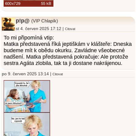
p!p@
(VIP Chlapík)
st 4. červen 2025 17:12 |
Citovat
To mi připomíná vtip:
Matka představená říká jeptiškám v klášteře: Dneska
budeme mít k obědu okurku. Zavládne všeobecné
nadšení. Matka představená pokračuje: Ale protože
sestra Agáta zlobila, tak ta ji dostane nakrájenou.
po 9. červen 2025 13:14 |
Citovat