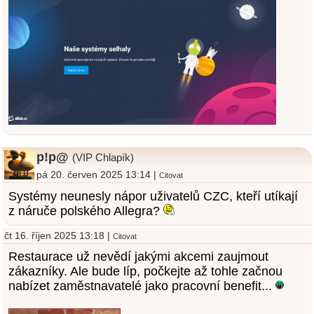
p!p@
(VIP Chlapík)
pá 20. červen 2025 13:14 |
Citovat
Systémy neunesly nápor uživatelů CZC, kteří utíkají
z náruče polského Allegra?
čt 16. říjen 2025 13:18 |
Citovat
Restaurace už nevědí jakými akcemi zaujmout
zákazníky. Ale bude líp, počkejte až tohle začnou
nabízet zaměstnavatelé jako pracovní benefit...