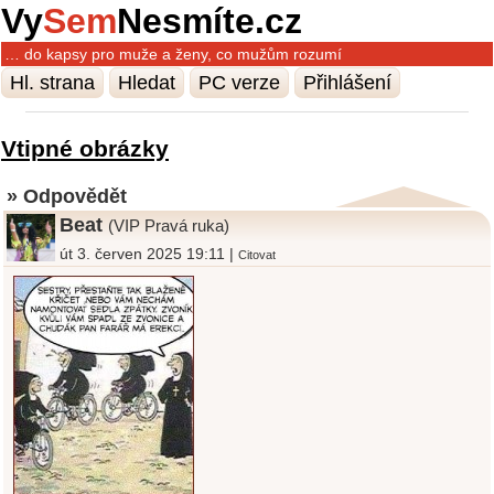
Vy
Sem
Nesmíte.cz
… do kapsy pro muže a ženy, co mužům rozumí
Hl. strana
Hledat
PC verze
Přihlášení
Vtipné obrázky
» Odpovědět
Beat
(VIP Pravá ruka)
út 3. červen 2025 19:11 |
Citovat