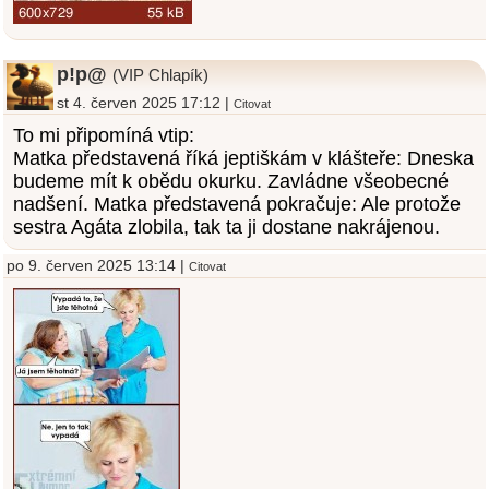
p!p@
(VIP Chlapík)
st 4. červen 2025 17:12 |
Citovat
To mi připomíná vtip:
Matka představená říká jeptiškám v klášteře: Dneska
budeme mít k obědu okurku. Zavládne všeobecné
nadšení. Matka představená pokračuje: Ale protože
sestra Agáta zlobila, tak ta ji dostane nakrájenou.
po 9. červen 2025 13:14 |
Citovat