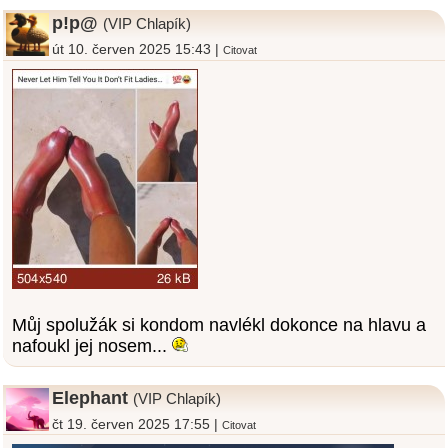
p!p@
(VIP Chlapík)
út 10. červen 2025 15:43 |
Citovat
Můj spolužák si kondom navlékl dokonce na hlavu a
nafoukl jej nosem...
Elephant
(VIP Chlapík)
čt 19. červen 2025 17:55 |
Citovat