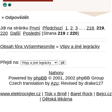
» Odpovědět
Jdi na stránku
První
Předchozí
1
,
2
,
3
... ,
218
,
219
,
220
Další
Poslední
(Strana
219
z
220
)
Obsah fóra VySemNesmíte
»
Vtipy a jiné legrácky
Přejdi na:
Nahoru
Powered by
phpBB
© 2001, 2002 phpBB Group
Czech translation by
Azu
; Revised by drake127
www.elektrocigler.cz
|
Tisk v Brně
|
Barel Rock
|
Bejci.cz
|
Dětská lékárna