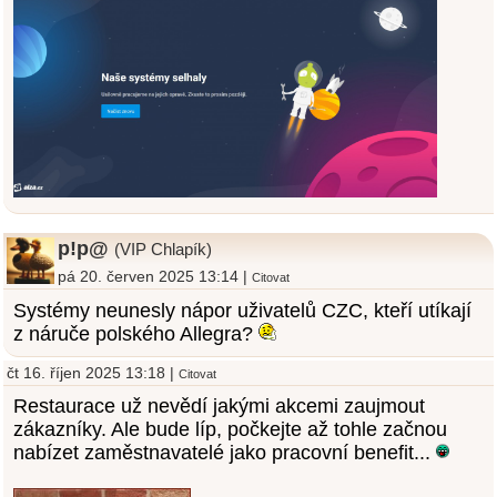
p!p@
(VIP Chlapík)
pá 20. červen 2025 13:14 |
Citovat
Systémy neunesly nápor uživatelů CZC, kteří utíkají
z náruče polského Allegra?
čt 16. říjen 2025 13:18 |
Citovat
Restaurace už nevědí jakými akcemi zaujmout
zákazníky. Ale bude líp, počkejte až tohle začnou
nabízet zaměstnavatelé jako pracovní benefit...