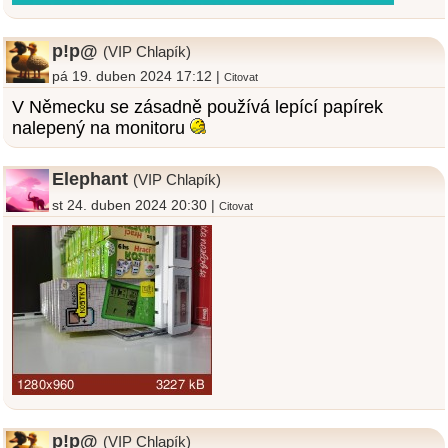
p!p@
(VIP Chlapík)
pá 19. duben 2024 17:12 |
Citovat
V Německu se zásadně používá lepící papírek
nalepený na monitoru
Elephant
(VIP Chlapík)
st 24. duben 2024 20:30 |
Citovat
p!p@
(VIP Chlapík)