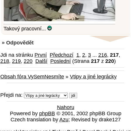
Takový pracovní...
» Odpovědět
Jdi na stránku
První
Předchozí
1
,
2
,
3
...
216
,
217
,
218
,
219
,
220
Další
Poslední
(Strana
217
z
220
)
Obsah fóra VySemNesmíte
»
Vtipy a jiné legrácky
Přejdi na:
Nahoru
Powered by
phpBB
© 2001, 2002 phpBB Group
Czech translation by
Azu
; Revised by drake127