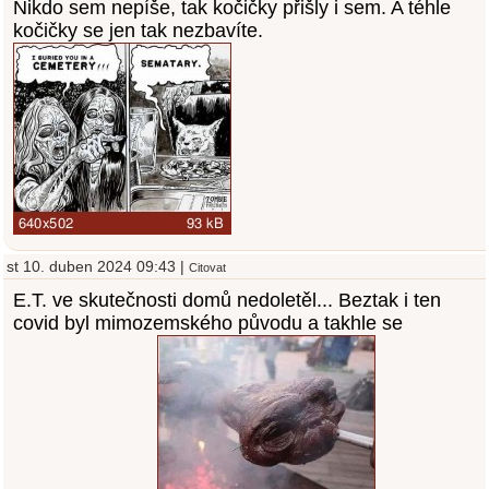
Nikdo sem nepíše, tak kočičky přišly i sem. A téhle
kočičky se jen tak nezbavíte.
st 10. duben 2024 09:43 |
Citovat
E.T. ve skutečnosti domů nedoletěl... Beztak i ten
covid byl mimozemského původu a takhle se