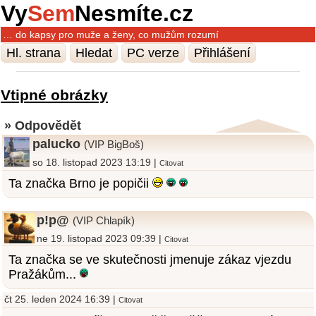
Vy
Sem
Nesmíte.cz
… do kapsy pro muže a ženy, co mužům rozumí
Hl. strana
Hledat
PC verze
Přihlášení
Vtipné obrázky
» Odpovědět
palucko
(VIP BigBoš)
so 18. listopad 2023 13:19 |
Citovat
Ta značka Brno je popičii
p!p@
(VIP Chlapík)
ne 19. listopad 2023 09:39 |
Citovat
Ta značka se ve skutečnosti jmenuje zákaz vjezdu
Pražákům...
čt 25. leden 2024 16:39 |
Citovat